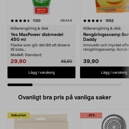
4.5 av 5 stjärnor
recensioner
4.5 av 5 stjärnor
recensio
1130
1552
(66,44/l)
Köksrengöring & disk
Köksrengöring & disk
Yes MaxPower diskmedel
Rengöringssvamp Scr
450 ml
Daddy
Flaska som gör det lätt att dosera
Innovativ och mycket effe
till sista...
rengöringssvamp. Scrub
ändrar textur efter v...
Modell:
Standard
29,90
39,90
49,90
Lägg i varukorg
Lägg i varukorg
Ovanligt bra pris på vanliga saker
Kolla priset
-25%