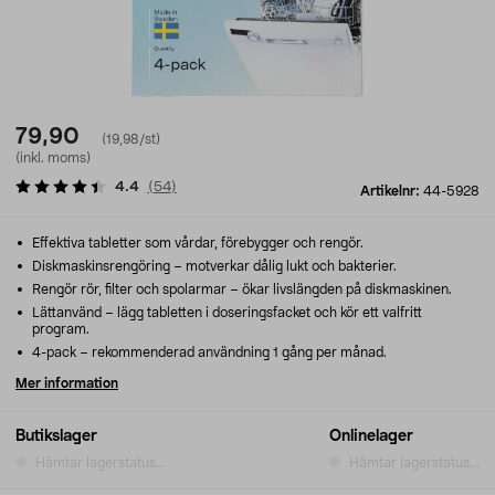
79,90
(19,98/st)
(inkl. moms)
4.4
(
54
)
Artikelnr:
44-5928
Effektiva tabletter som vårdar, förebygger och rengör.
Diskmaskinsrengöring – motverkar dålig lukt och bakterier.
Rengör rör, filter och spolarmar – ökar livslängden på diskmaskinen.
Lättanvänd – lägg tabletten i doseringsfacket och kör ett valfritt
program.
4-pack – rekommenderad användning 1 gång per månad.
Mer information
Butikslager
Onlinelager
Hämtar lagerstatus...
Hämtar lagerstatus...