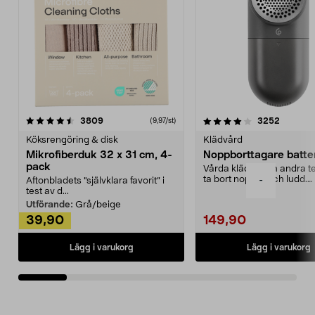
4.0av 5 stjärnor
recensioner
4.5av 5 stjärnor
recensio
3809
3252
(9,97/st)
Köksrengöring & disk
Klädvård
Mikrofiberduk 32 x 31 cm, 4-
Noppborttagare batter
pack
Vårda kläder och andra tex
ta bort noppor och ludd.
-
Aftonbladets "självklara favorit” i
Noppborttagaren fräs...
test av d...
Utförande:
Grå/beige
39,90
149,90
Lägg i varukorg
Lägg i varukorg