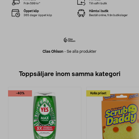
Från 599 kr*
Till valfri butik
Öppet köp
Hämta i butik
365 dagar öppet köp
Beställ online, från butikslager
Clas Ohlson
-
Se alla produkter
Toppsäljare inom samma kategori
-40%
Kolla priset