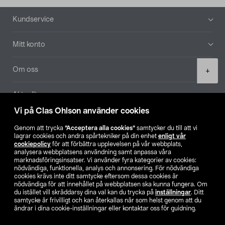
Sidfot
Kundservice
Mitt konto
Product
Om oss
+
quantity
Aktuellt
Vi på Clas Ohlson använder cookies
Våra bolag
Genom att trycka
”Acceptera alla cookies”
samtycker du till att vi
lagrar cookies och andra spårtekniker på din enhet
enligt vår
Hitta butik
cookiepolicy
för att förbättra upplevelsen på vår webbplats,
analysera webbplatsens användning samt anpassa våra
marknadsföringsinsatser. Vi använder fyra kategorier av cookies:
nödvändiga, funktionella, analys och annonsering. För nödvändiga
SE
NO
FI
cookies krävs inte ditt samtycke eftersom dessa cookies är
nödvändiga för att innehållet på webbplatsen ska kunna fungera. Om
du istället vill skräddarsy dina val kan du trycka på
inställningar
. Ditt
samtycke är frivilligt och kan återkallas när som helst genom att du
ändrar i dina cookie-inställningar eller kontaktar oss för guidning.