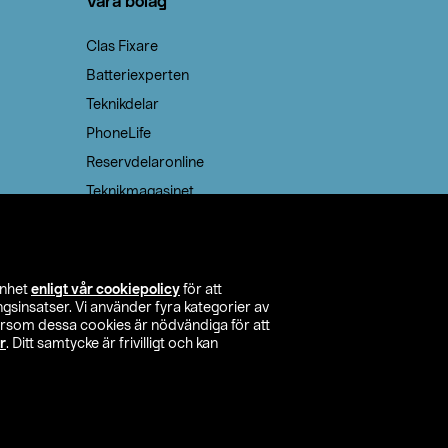
Våra bolag
Clas Fixare
Batteriexperten
Teknikdelar
PhoneLife
Reservdelaronline
Teknikmagasinet
enhet
enligt vår cookiepolicy
för att
insatser. Vi använder fyra kategorier av
tersom dessa cookies är nödvändiga för att
r
. Ditt samtycke är frivilligt och kan
itta butik