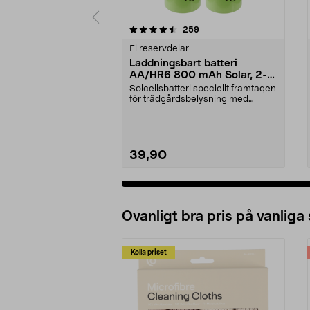
5 av 5 stjärnor
4.0 av 5 stjärnor
recensioner
259
El reservdelar
Laddningsbart batteri
AA/HR6 800 mAh Solar, 2-
pack
Solcellsbatteri speciellt framtagen
för trädgårdsbelysning med
solceller och AA-...
39,90
Ovanligt bra pris på vanliga
Kolla priset