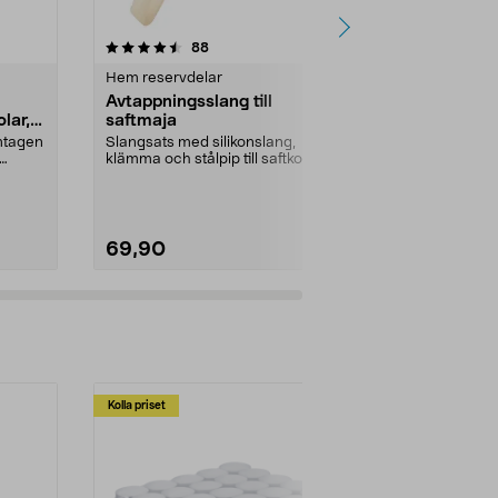
4.5 av 5 stjärnor
recensioner
4.5
88
2
Hem reservdelar
El reservdela
Avtappningsslang till
Laddningsba
lar,
saftmaja
AA/HR6 100
pack
amtagen
Slangsats med silikonslang,
Solcellsbatter
klämma och stålpip till saftkokare.
för trädgård
solceller och 
69,90
49,90
Kolla priset
Multibuy