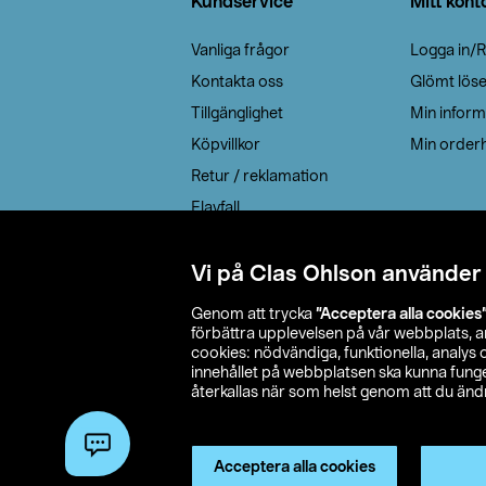
Kundservice
Mitt kont
Vanliga frågor
Logga in/R
Kontakta oss
Glömt lös
Tillgänglighet
Min inform
Köpvillkor
Min orderh
Retur / reklamation
Elavfall
Cookie policy
Leveransalternativ
Vi på Clas Ohlson använder
Genom att trycka
”Acceptera alla cookies
förbättra upplevelsen på vår webbplats, 
cookies: nödvändiga, funktionella, analys
innehållet på webbplatsen ska kunna funger
återkallas när som helst genom att du ändra
© 2026 Cla
Acceptera alla cookies