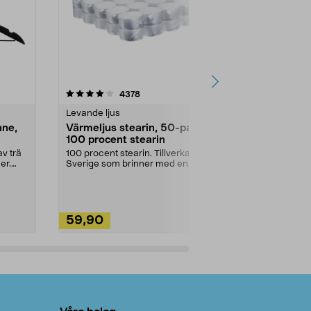
4.5av 5 stjärnor
recensioner
4.5
4378
2
Levande ljus
Rengöringsm
nne,
Värmeljus stearin, 50-pack,
Bikarbonat
100 procent stearin
Ett allsidigt 
städning och 
v trä
100 procent stearin. Tillverkade i
ute. Städa med
er.
Sverige som brinner med en
vacker och sotfri ...
59,90
49,90
Lägg i varukorg
Lägg