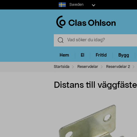
Select
Sweden
market
Hem
El
Fritid
Bygg
Startsida
Reservdelar
Reservdelar 2
Distans till väggfäste