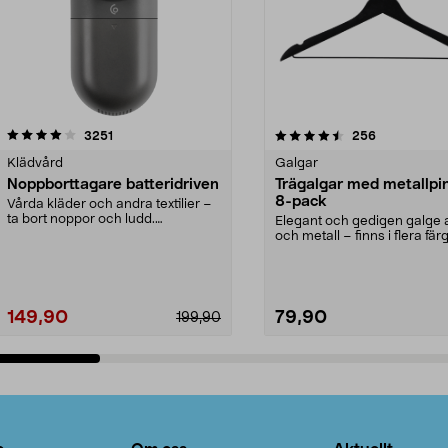
4.5av 5 stjärnor
recensioner
4.0av 5 stjärnor
recensioner
3251
256
Klädvård
Galgar
Noppborttagare batteridriven
Trägalgar med metallpi
8-pack
Vårda kläder och andra textilier –
ta bort noppor och ludd.
Elegant och gedigen galge a
Noppborttagaren fräs...
och metall – finns i flera färg
Galge med sv...
149,90
79,90
199,90
Lägg i varukorg
Lägg i varukorg