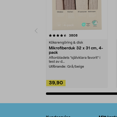
5av 5 stjärnor
4.0av 5 stjärnor
recensioner
3808
Köksrengöring & disk
Mikrofiberduk 32 x 31 cm, 4-
pack
Aftonbladets "självklara favorit” i
test av d...
Utförande:
Grå/beige
39,90
Lägg i varukorg
Sidfot