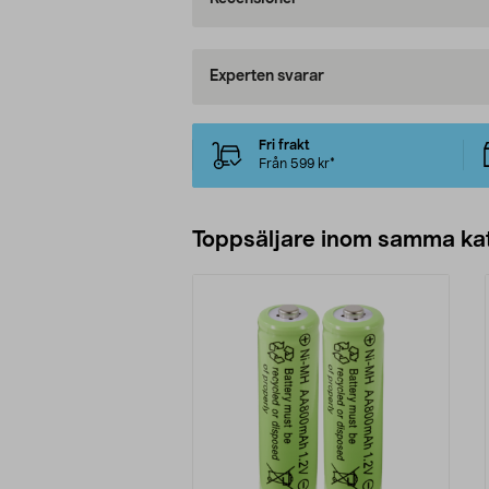
Experten svarar
Fri frakt
Från 599 kr*
Toppsäljare inom samma ka