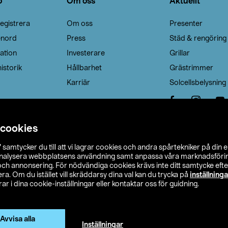
o
Om oss
Aktuellt
egistrera
Om oss
Presenter
enord
Press
Städ & rengöring
ation
Investerare
Grillar
istorik
Hållbarhet
Grästrimmer
Karriär
Solcellsbelysning
 cookies
”
samtycker du till att vi lagrar cookies och andra spårtekniker på din 
analysera webbplatsens användning samt anpassa våra marknadsförings
 och annonsering. För nödvändiga cookies krävs inte ditt samtycke ef
a. Om du istället vill skräddarsy dina val kan du trycka på
inställninga
r i dina cookie-inställningar eller kontaktar oss för guidning.
s Ohlson
Köpvillkor
Privacy statement
Klubbvillkor
H
Ändra till priser exklusive moms
Avvisa alla
Inställningar