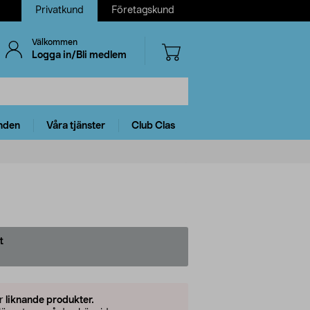
Privatkund
Företagskund
Välkommen
Logga in/Bli medlem
nden
Våra tjänster
Club Clas
t
er
liknande produkter.