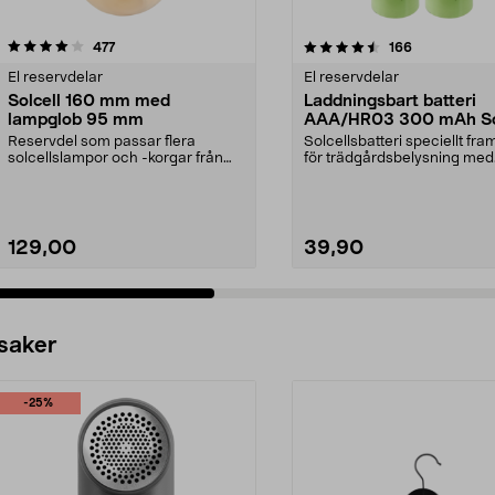
4.5 av 5 stjärnor
recensioner
4.5 av 5 stjärnor
recensioner
477
166
El reservdelar
El reservdelar
Solcell 160 mm med
Laddningsbart batteri
lampglob 95 mm
AAA/HR03 300 mAh So
2-pack
Reservdel som passar flera
Solcellsbatteri speciellt fr
solcellslampor och -korgar från
för trädgårdsbelysning med
Northlight. Solcell d...
solceller och AAA...
129,00
39,90
 saker
-25%