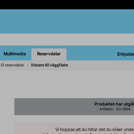
Multimedia
Reservdelar
Erbjuda
El reservdelar
Distans till väggfäste
Produkten har utgåt
Artikelnr:
50-7634
Vi hoppas att du hittar det du söker und