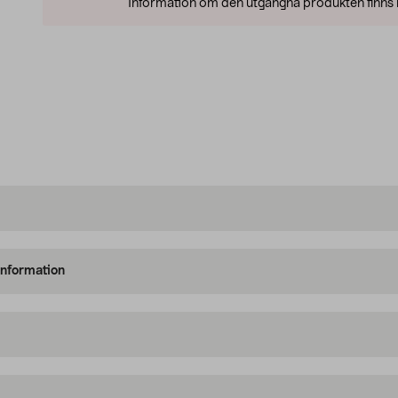
Information om den utgångna produkten finns l
information