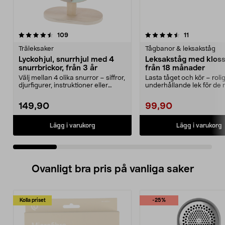
4.5 av 5 stjärnor
recensioner
4.5 av 5 stjärnor
recensioner
109
11
Träleksaker
Tågbanor & leksakståg
Lyckohjul, snurrhjul med 4
Leksakståg med klossa
snurrbrickor, från 3 år
från 18 månader
Välj mellan 4 olika snurror – siffror,
Lasta tåget och kör – roli
djurfigurer, instruktioner eller
underhållande lek för de 
skapa eg...
Leksakståg i tr...
149,90
99,90
Lägg i varukorg
Lägg i varukorg
Ovanligt bra pris på vanliga saker
Kolla priset
-25%