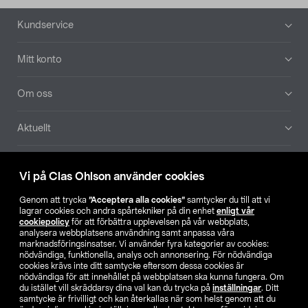
Sidfot
Kundservice
Mitt konto
Om oss
Aktuellt
Våra bolag
Vi på Clas Ohlson använder cookies
Hitta butik
Genom att trycka
”Acceptera alla cookies”
samtycker du till att vi
lagrar cookies och andra spårtekniker på din enhet
enligt vår
cookiepolicy
för att förbättra upplevelsen på vår webbplats,
SE
NO
FI
analysera webbplatsens användning samt anpassa våra
marknadsföringsinsatser. Vi använder fyra kategorier av cookies:
nödvändiga, funktionella, analys och annonsering. För nödvändiga
cookies krävs inte ditt samtycke eftersom dessa cookies är
nödvändiga för att innehållet på webbplatsen ska kunna fungera. Om
du istället vill skräddarsy dina val kan du trycka på
inställningar
. Ditt
samtycke är frivilligt och kan återkallas när som helst genom att du