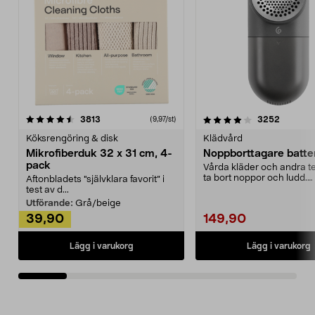
4.0av 5 stjärnor
recensioner
4.5av 5 stjärnor
recensio
3813
3252
(9,97/st)
Köksrengöring & disk
Klädvård
Mikrofiberduk 32 x 31 cm, 4-
Noppborttagare batter
pack
Vårda kläder och andra tex
ta bort noppor och ludd.
Aftonbladets "självklara favorit” i
Noppborttagaren fräs...
test av d...
Utförande:
Grå/beige
39,90
149,90
Lägg i varukorg
Lägg i varukorg