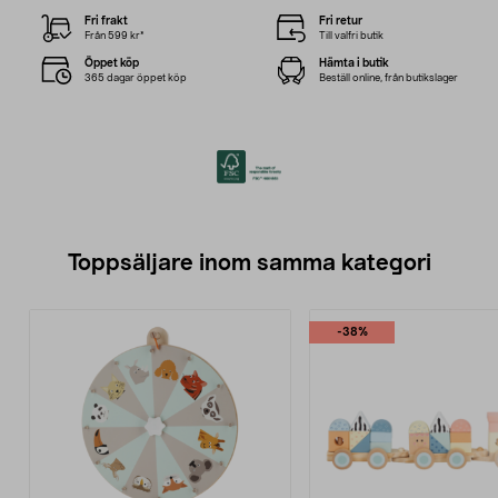
Fri frakt
Fri retur
Från 599 kr*
Till valfri butik
Öppet köp
Hämta i butik
365 dagar öppet köp
Beställ online, från butikslager
Toppsäljare inom samma kategori
-38%