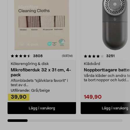
4.0av 5 stjärnor
recensioner
4.5av 5 stjärnor
recensio
3808
3251
(9,97/st)
Köksrengöring & disk
Klädvård
Mikrofiberduk 32 x 31 cm, 4-
Noppborttagare batter
pack
Vårda kläder och andra tex
ta bort noppor och ludd.
Aftonbladets "självklara favorit” i
Noppborttagaren fräs...
test av d...
Utförande:
Grå/beige
39,90
149,90
Lägg i varukorg
Lägg i varukorg