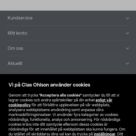
Sidfot
Kundservice
Mitt konto
Om oss
Aktuellt
Våra bolag
Vi på Clas Ohlson använder cookies
Hitta butik
Genom att trycka
”Acceptera alla cookies”
samtycker du till att vi
lagrar cookies och andra spårtekniker på din enhet
enligt vår
cookiepolicy
för att förbättra upplevelsen på vår webbplats,
SE
NO
FI
analysera webbplatsens användning samt anpassa våra
marknadsföringsinsatser. Vi använder fyra kategorier av cookies:
nödvändiga, funktionella, analys och annonsering. För nödvändiga
cookies krävs inte ditt samtycke eftersom dessa cookies är
nödvändiga för att innehållet på webbplatsen ska kunna fungera. Om
du istället vill skräddarsy dina val kan du trycka på
inställningar
. Ditt