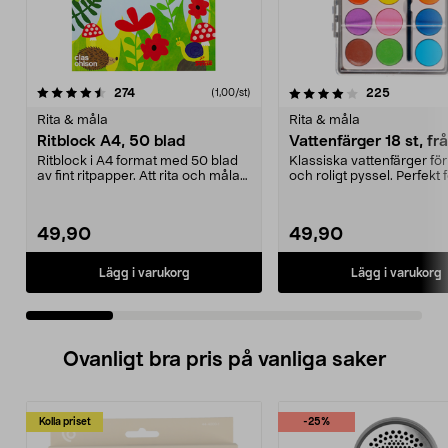
4.0 av 5 stjärnor
recensioner
4.5 av 5 stjärnor
recension
274
225
(1,00/st)
Rita & måla
Rita & måla
Ritblock A4, 50 blad
Vattenfärger 18 st, fr
Ritblock i A4 format med 50 blad
Klassiska vattenfärger för
av fint ritpapper. Att rita och måla
och roligt pyssel. Perfekt 
stimulerar...
unga kons...
49,90
49,90
Lägg i varukorg
Lägg i varukorg
Ovanligt bra pris på vanliga saker
Kolla priset
-25%