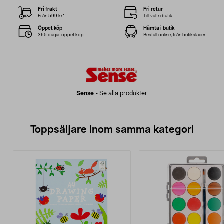
Fri frakt
Fri retur
Från 599 kr*
Till valfri butik
Öppet köp
Hämta i butik
365 dagar öppet köp
Beställ online, från butikslager
Sense
-
Se alla produkter
Toppsäljare inom samma kategori