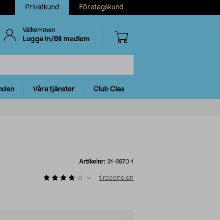
Privatkund
Företagskund
Välkommen
Logga in/Bli medlem
nden
Våra tjänster
Club Clas
Artikelnr:
31-6970-1
1
recension