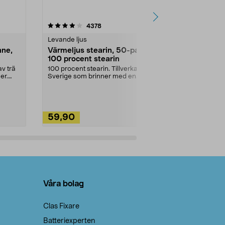
4.5av 5 stjärnor
recensioner
4.5
4378
2
Levande ljus
Rengöringsm
nne,
Värmeljus stearin, 50-pack,
Bikarbonat
100 procent stearin
Ett allsidigt 
städning och 
v trä
100 procent stearin. Tillverkade i
ute. Städa med
er.
Sverige som brinner med en
vacker och sotfri ...
59,90
49,90
Lägg i varukorg
Lägg
Våra bolag
Clas Fixare
Batteriexperten