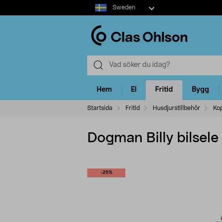
Select
Sweden
market
Hem
El
Fritid
Bygg
Startsida
Fritid
Husdjurstillbehör
Ko
Dogman Billy bilsele
-25%