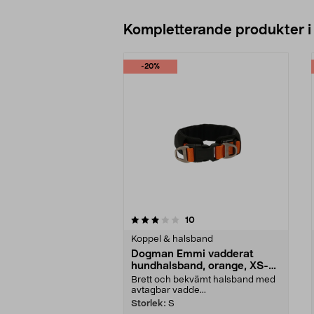
Kompletterande produkter i
-20%
0av 5 stjärnor
4.0av 5 stjärnor
recensioner
10
Koppel & halsband
Dogman Emmi vadderat
hundhalsband, orange, XS-
XXL
Brett och bekvämt halsband med
avtagbar vadde...
Storlek:
S