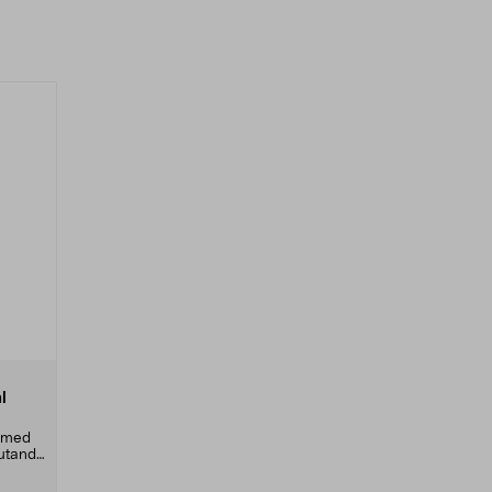
l
l med
lutande