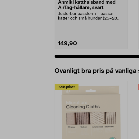
Anmiki katthalsband med
AirTag-hållare, svart
Justerbar passform – passar
katter och små hundar (25–28
cm). Spåra enkelt din k...
149,90
Ovanligt bra pris på vanliga
Kolla priset