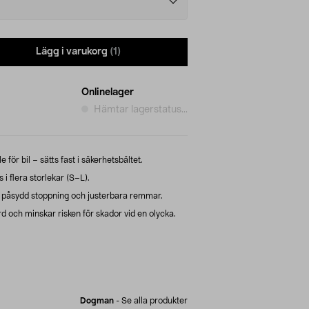
Lägg i varukorg
(1)
Onlinelager
Hämtar lagerstatus...
ör bil – sätts fast i säkerhetsbältet.
 i flera storlekar (S–L).
 påsydd stoppning och justerbara remmar.
d och minskar risken för skador vid en olycka.
Dogman
-
Se alla produkter