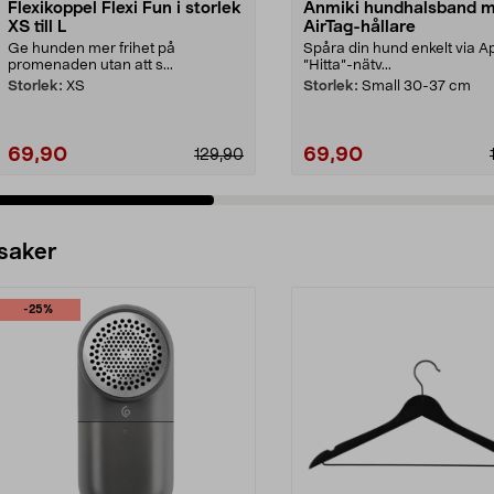
Flexikoppel Flexi Fun i storlek
Anmiki hundhalsband 
XS till L
AirTag-hållare
Ge hunden mer frihet på
Spåra din hund enkelt via A
promenaden utan att s...
”Hitta”-nätv...
Storlek:
XS
Storlek:
Small 30-37 cm
69,90
69,90
129,90
 saker
-25%