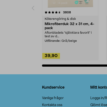
5av 5 stjärnor
4.0av 5 stjärnor
recensioner
3808
Köksrengöring & disk
Mikrofiberduk 32 x 31 cm, 4-
pack
Aftonbladets "självklara favorit” i
test av d...
Utförande:
Grå/beige
39,90
Lägg i varukorg
Sidfot
Kundservice
Mitt kont
Vanliga frågor
Logga in/R
Kontakta oss
Glömt lös