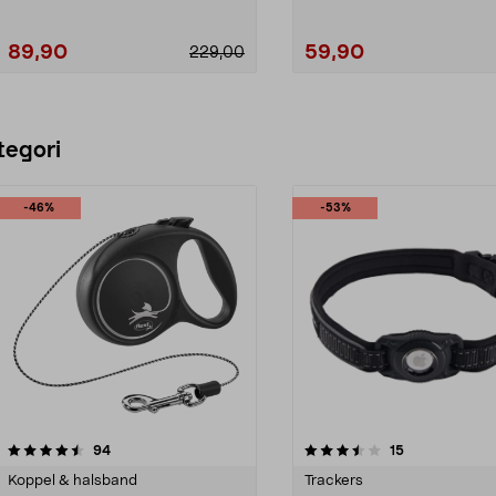
89,90
59,90
229,00
Lägg i varukorg
Lägg i varukorg
tegori
-46%
-53%
3.5 av 5 stjärnor
recensioner
4.5 av 5 stjärnor
recensioner
94
15
Koppel & halsband
Trackers