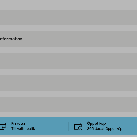
information
Fri retur
Öppet köp
Till valfri butik
365 dagar öppet köp