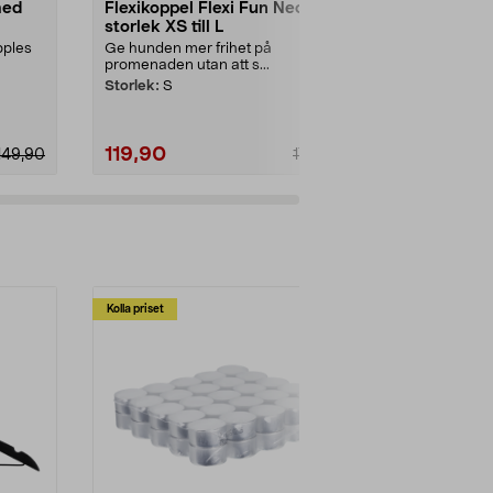
med
Flexikoppel Flexi Fun Neon i
Anmiki hun
storlek XS till L
AirTag-håll
pples
Ge hunden mer frihet på
Spåra din hun
promenaden utan att s...
”Hitta”-nätv...
Storlek:
S
Storlek:
Medi
119,90
69,90
149,90
179,90
Kolla priset
Multibuy