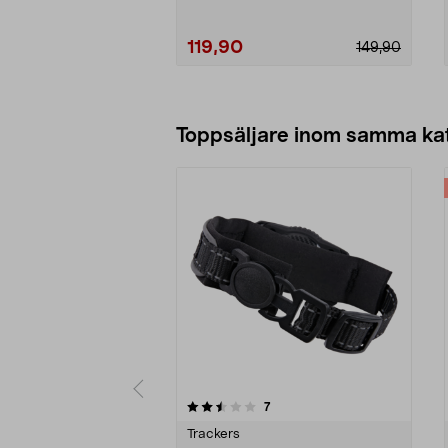
119,90
149,90
Lägg i varukorg
Toppsäljare inom samma ka
5 av 5 stjärnor
4.5 av 5 stjärnor
recensioner
7
Trackers