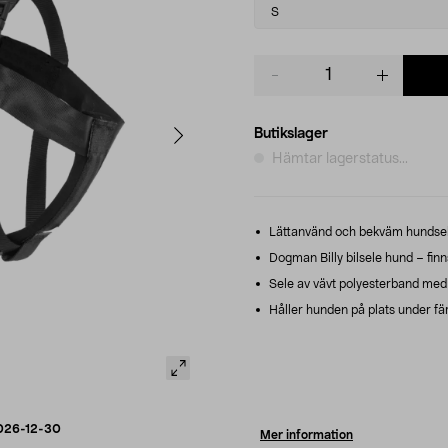
variant
S
Product
quantity
Butikslager
Hämtar lagerstatus...
Lättanvänd och bekväm hundsele f
Dogman Billy bilsele hund – finns
Sele av vävt polyesterband med
Håller hunden på plats under fär
026-12-30
Mer information