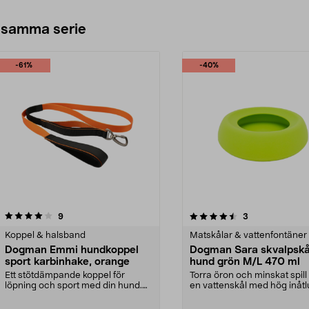
 samma serie
-61%
-40%
4.5av 5 stjärnor
recensioner
recensioner
9
3
Koppel & halsband
Matskålar & vattenfontäner
Dogman Emmi hundkoppel
Dogman Sara skvalpskå
sport karbinhake, orange
hund grön M/L 470 ml
Ett stötdämpande koppel för
Torra öron och minskat spil
löpning och sport med din hund.
en vattenskål med hög inåt
Dogman Emmi hundkopp...
kant. Dogman ...