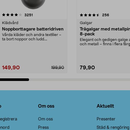
4.5av 5 stjärnor
recensioner
4.0av 5 stjärnor
recensioner
3251
256
Klädvård
Galgar
Noppborttagare batteridriven
Trägalgar med metallpi
8-pack
Vårda kläder och andra textilier –
ta bort noppor och ludd.
Elegant och gedigen galge a
Noppborttagaren fräs...
och metall – finns i flera färg
Galge med sv...
149,90
79,90
199,90
Lägg i varukorg
Lägg i varukorg
o
Om oss
Aktuellt
egistrera
Om oss
Presenter
enord
Press
Städ & rengöring