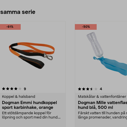
 samma serie
-61%
-50%
3.5av 5 stjärnor
recensioner
recensioner
9
4
Koppel & halsband
Matskålar & vattenfontäner
Dogman Emmi hundkoppel
Dogman Mille vattenfla
sport karbinhake, orange
hund blå, 500 ml
Ett stötdämpande koppel för
Färskt vatten till hunden på 
löpning och sport med din hund.
långa promenader, vandrin
Dogman Emmi hundkopp...
m.m. Dogman Mil...