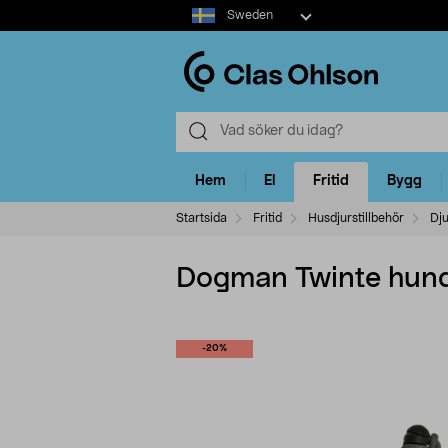
Select
Sweden
market
Hem
El
Fritid
Bygg
Startsida
Fritid
Husdjurstillbehör
Dju
Dogman Twinte hund
-20%