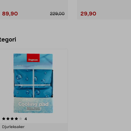
89,90
29,90
229,00
Lägg i varukorg
Lägg i varukorg
tegori
recensioner
4
Djurleksaker