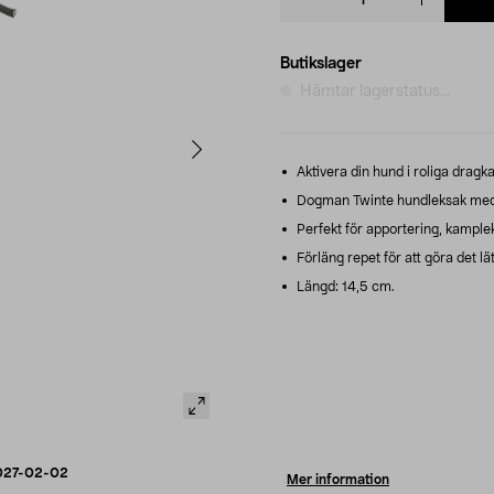
quantity
Butikslager
Hämtar lagerstatus...
Aktivera din hund i roliga drag
Dogman Twinte hundleksak med rob
Perfekt för apportering, kamplek
Förläng repet för att göra det 
Längd: 14,5 cm.
027-02-02
Mer information