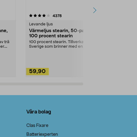
4.5av 5 stjärnor
recensioner
4.5
4378
2
Levande ljus
Rengöringsm
nne,
Värmeljus stearin, 50-pack,
Bikarbonat
100 procent stearin
Ett allsidigt 
städning och 
v trä
100 procent stearin. Tillverkade i
ute. Städa med
er.
Sverige som brinner med en
vacker och sotfri ...
59,90
49,90
Lägg i varukorg
Lägg
Våra bolag
Clas Fixare
Batteriexperten