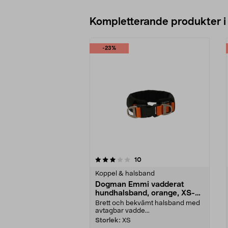
Kompletterande produkter i
-23%
0av 5 stjärnor
4.0av 5 stjärnor
recensioner
10
Koppel & halsband
Dogman Emmi vadderat
hundhalsband, orange, XS-
XXL
Brett och bekvämt halsband med
avtagbar vadde...
Storlek:
XS