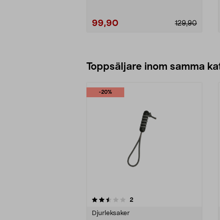
99,90
129,90
Lägg i varukorg
Toppsäljare inom samma ka
-20%
5 av 5 stjärnor
4.0 av 5 stjärnor
recensioner
2
Djurleksaker