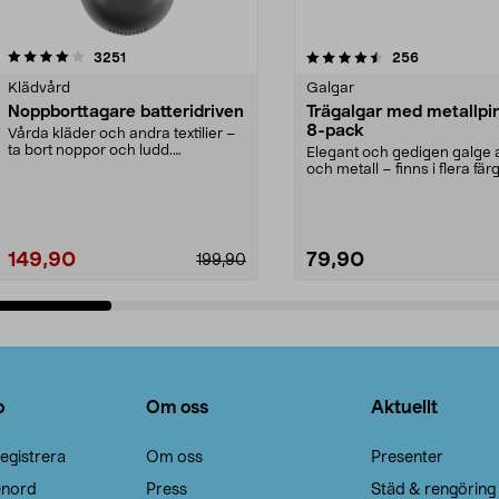
4.5av 5 stjärnor
recensioner
4.0av 5 stjärnor
recensioner
3251
256
Klädvård
Galgar
Noppborttagare batteridriven
Trägalgar med metallpi
8-pack
Vårda kläder och andra textilier –
ta bort noppor och ludd.
Elegant och gedigen galge a
Noppborttagaren fräs...
och metall – finns i flera färg
Galge med sv...
149,90
79,90
199,90
Lägg i varukorg
Lägg i varukorg
o
Om oss
Aktuellt
egistrera
Om oss
Presenter
enord
Press
Städ & rengöring