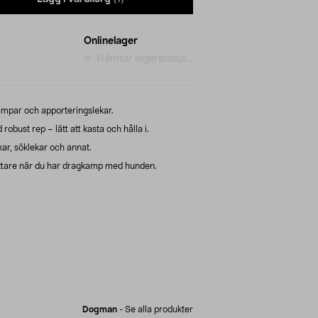
Onlinelager
Hämtar lagerstatus...
kampar och apporteringslekar.
ust rep – lätt att kasta och hålla i.
ar, söklekar och annat.
lättare när du har dragkamp med hunden.
Dogman
-
Se alla produkter