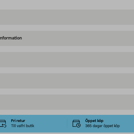
information
Fri retur
Öppet köp
Till valfri butik
365 dagar öppet köp