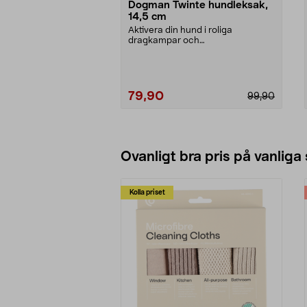
Dogman Twinte hundleksak,
14,5 cm
Aktivera din hund i roliga
dragkampar och
apporteringslekar. Dogman Twinte
hundl...
79,90
99,90
Ovanligt bra pris på vanliga
Kolla priset