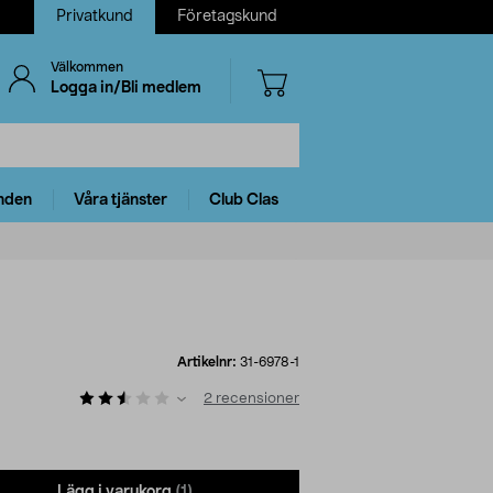
Privatkund
Företagskund
Välkommen
Logga in/Bli medlem
nden
Våra tjänster
Club Clas
Artikelnr:
31-6978-1
2
recensioner
Lägg i varukorg
(1)