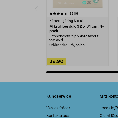
5av 5 stjärnor
4.0av 5 stjärnor
recensioner
3808
Köksrengöring & disk
Mikrofiberduk 32 x 31 cm, 4-
pack
Aftonbladets "självklara favorit” i
test av d...
Utförande:
Grå/beige
39,90
Lägg i varukorg
Sidfot
Kundservice
Mitt kont
Vanliga frågor
Logga in/R
Kontakta oss
Glömt lös