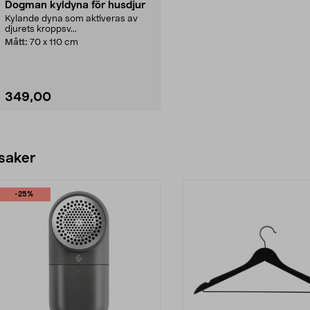
Dogman kyldyna för husdjur
Kylande dyna som aktiveras av
djurets kroppsv...
Mått:
70 x 110 cm
349,00
 saker
-25%