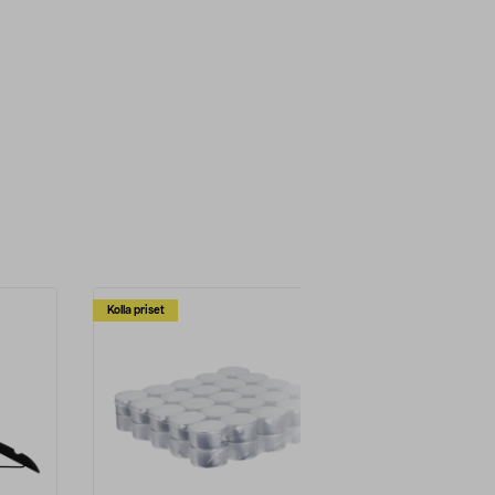
Kolla priset
Multibuy