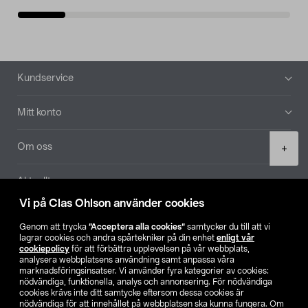
Sidfot
Kundservice
Mitt konto
Product
Om oss
+
quantity
Aktuellt
Vi på Clas Ohlson använder cookies
Våra bolag
Genom att trycka
”Acceptera alla cookies”
samtycker du till att vi
lagrar cookies och andra spårtekniker på din enhet
enligt vår
Hitta butik
cookiepolicy
för att förbättra upplevelsen på vår webbplats,
analysera webbplatsens användning samt anpassa våra
marknadsföringsinsatser. Vi använder fyra kategorier av cookies:
nödvändiga, funktionella, analys och annonsering. För nödvändiga
SE
NO
FI
cookies krävs inte ditt samtycke eftersom dessa cookies är
nödvändiga för att innehållet på webbplatsen ska kunna fungera. Om