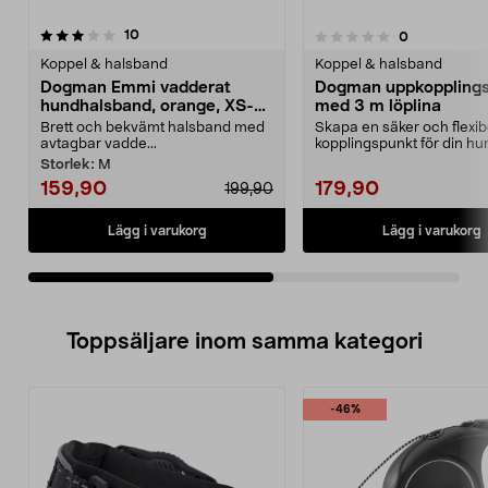
recensioner
4.5av 5 stjärnor
10
recensioner
0
0.0 av 5 stjärnor
Koppel & halsband
Koppel & halsband
Dogman Emmi vadderat
Dogman uppkoppling
hundhalsband, orange, XS-
med 3 m löplina
XXL
Brett och bekvämt halsband med
Skapa en säker och flexib
avtagbar vadde...
kopplingspunkt för din hu
utomhus. Dogman uppkopp
Storlek:
M
159,90
179,90
199,90
Lägg i varukorg
Lägg i varukorg
Toppsäljare inom samma kategori
-46%