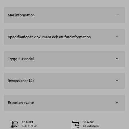
Mer information
Specifikationer, dokument och ev. faroinformation
Trygg E-Handel
Recensioner
(4)
Experten svarar
Fri frakt
Fri retur
Från 599 kr*
Till valfri butik