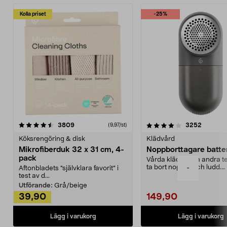
Kolla priset
-25%
4.0av 5 stjärnor
recensioner
4.5av 5 stjärnor
recensio
3809
3252
(9,97/st)
Köksrengöring & disk
Klädvård
Mikrofiberduk 32 x 31 cm, 4-
Noppborttagare batter
pack
Vårda kläder och andra tex
ta bort noppor och ludd.
-
Aftonbladets "självklara favorit” i
Noppborttagaren fräs...
test av d...
Utförande:
Grå/beige
39,90
149,90
Lägg i varukorg
Lägg i varukorg