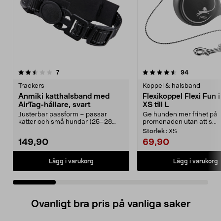
4.5 av 5 stjärnor
recensioner
3.5 av 5 stjärnor
recensione
7
94
Trackers
Koppel & halsband
Anmiki katthalsband med
Flexikoppel Flexi Fun i
AirTag-hållare, svart
XS till L
Justerbar passform – passar
Ge hunden mer frihet på
katter och små hundar (25–28
promenaden utan att s...
cm). Spåra enkelt din k...
Storlek:
XS
149,90
69,90
Lägg i varukorg
Lägg i varukorg
Ovanligt bra pris på vanliga saker