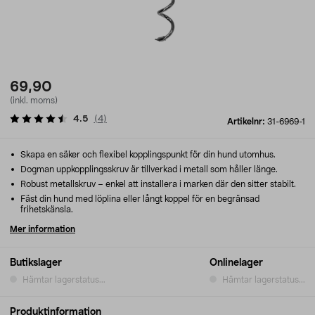
69,90
(inkl. moms)
4.5
(
4
)
Artikelnr:
31-6969-1
Skapa en säker och flexibel kopplingspunkt för din hund utomhus.
Dogman uppkopplingsskruv är tillverkad i metall som håller länge.
Robust metallskruv – enkel att installera i marken där den sitter stabilt.
Fäst din hund med löplina eller långt koppel för en begränsad
frihetskänsla.
Mer information
Butikslager
Onlinelager
Hämtar lagerstatus...
Hämtar lagerstatus...
Produktinformation