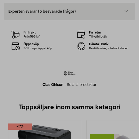
Experten svarar
(5 besvarade frågor)
Fri frakt
Fri retur
Från 599 kr*
Till valfri butik
Öppet köp
Hämta i butik
365 dagar öppet köp
Beställ online, från butikslager
Clas Ohlson
-
Se alla produkter
Toppsäljare inom samma kategori
-17%