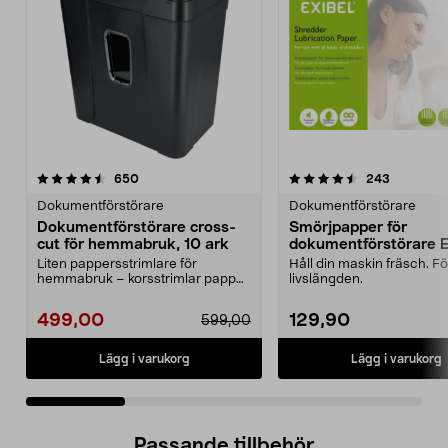
4.5 av 5 stjärnor
recensioner
4.5 av 5 stjärnor
recension
650
243
Dokumentförstörare
Dokumentförstörare
Dokumentförstörare cross-
Smörjpapper för
cut för hemmabruk, 10 ark
dokumentförstörare E
Liten pappersstrimlare för
Håll din maskin fräsch. F
hemmabruk – korsstrimlar papper,
livslängden.
CD:s och plastkort. ...
499,00
129,90
599,00
Lägg i varukorg
Lägg i varukorg
Passande tillbehör