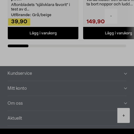
ta bort noppor och ludd.
Aftonbladets "självklara favorit” i
Noppborttagaren fräs...
test av d...
Utförande:
Grå/beige
-
39,90
149,90
Lägg i varukorg
Lägg i varukorg
Sidfot
Kundservice
Mitt konto
Om oss
Product
+
Aktuellt
quantity
Våra bolag