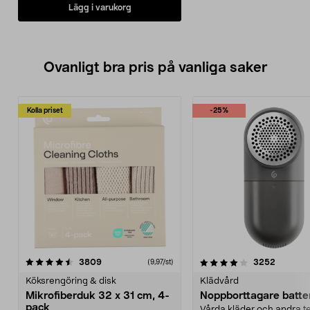
Lägg i varukorg
Ovanligt bra pris på vanliga saker
Kolla priset
-25%
4.0av 5 stjärnor
recensioner
4.5av 5 stjärnor
recensio
3809
3252
(9,97/st)
Köksrengöring & disk
Klädvård
Mikrofiberduk 32 x 31 cm, 4-
Noppborttagare batter
pack
Vårda kläder och andra tex