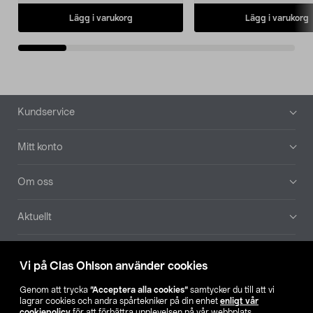
Lägg i varukorg
Lägg i varukorg
Sidfot
Kundservice
Mitt konto
Om oss
Aktuellt
Våra bolag
Vi på Clas Ohlson använder cookies
Hitta butik
Genom att trycka
”Acceptera alla cookies”
samtycker du till att vi
lagrar cookies och andra spårtekniker på din enhet
enligt vår
cookiepolicy
för att förbättra upplevelsen på vår webbplats,