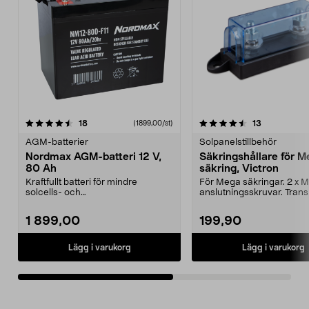
4.5av 5 stjärnor
recensioner
1.0av 5 stjärnor
recensioner
18
13
(1899,00/st)
AGM-batterier
Solpanelstillbehör
Nordmax AGM-batteri 12 V,
Säkringshållare för 
80 Ah
säkring, Victron
Kraftfullt batteri för mindre
För Mega säkringar. 2 x 
solcells- och
anslutningsskruvar. Tran
vindkraftsanläggningar. AGM-
skyddskåpa. Mått: 44 ...
batteri ...
1 899,00
199,90
Lägg i varukorg
Lägg i varukorg