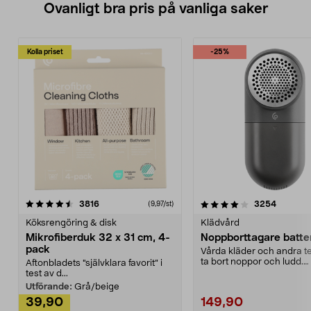
Ovanligt bra pris på vanliga saker
Kolla priset
-25%
4.0av 5 stjärnor
recensioner
4.5av 5 stjärnor
recensio
3816
3254
(9,97/st)
Köksrengöring & disk
Klädvård
Mikrofiberduk 32 x 31 cm, 4-
Noppborttagare batter
pack
Vårda kläder och andra tex
ta bort noppor och ludd.
Aftonbladets "självklara favorit” i
Noppborttagaren fräs...
test av d...
Utförande:
Grå/beige
39,90
149,90