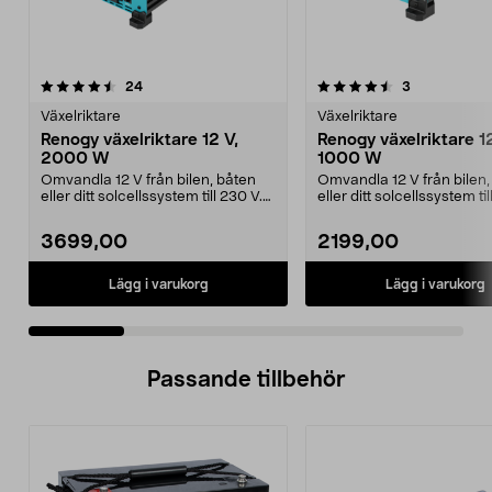
4.5 av 5 stjärnor
recensioner
5.0 av 5 stjärnor
recensioner
24
3
Växelriktare
Växelriktare
Renogy växelriktare 12 V,
Renogy växelriktare 12
2000 W
1000 W
Omvandla 12 V från bilen, båten
Omvandla 12 V från bilen,
eller ditt solcellssystem till 230 V.
eller ditt solcellssystem til
Renogy väx...
Renogy väx...
3699,00
2199,00
Lägg i varukorg
Lägg i varukorg
Passande tillbehör