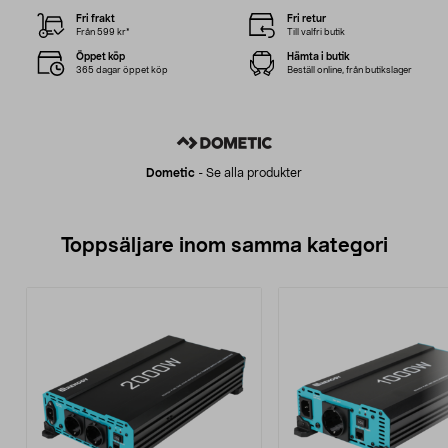
Fri frakt
Fri retur
Från 599 kr*
Till valfri butik
Öppet köp
Hämta i butik
365 dagar öppet köp
Beställ online, från butikslager
Dometic
-
Se alla produkter
Toppsäljare inom samma kategori