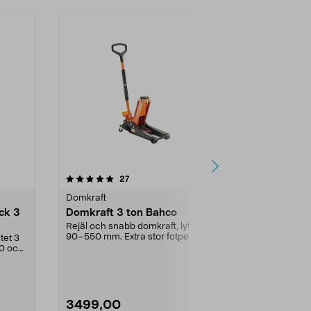
4.0 av 5 stjärnor
recensioner
27
4
Domkraft
Domkraft
ck 3
Domkraft 3 ton Bahco
Lyftbalk Ba
Rejäl och snabb domkraft, lyfter
Tillbehör till 
90–550 mm. Extra stor fotpedal
fordon, t.ex. v
tet 3
som gör det lätt...
vikten ...
00 och
3499,00
1399,00