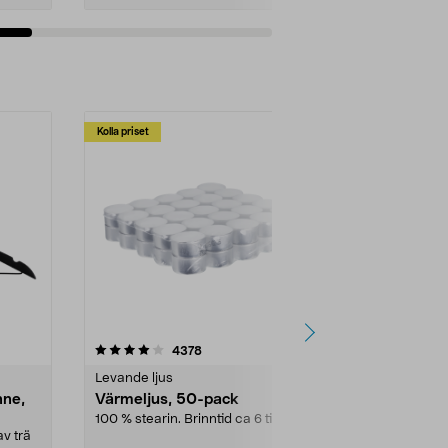
Kolla priset
Multibuy
4.5av 5 stjärnor
recensioner
4.5
4378
2
Levande ljus
Rengöringsm
nne,
Värmeljus, 50-pack
Bikarbonat
100 % stearin. Brinntid ca 6 tim.
Ett allsidigt 
städning och 
v trä