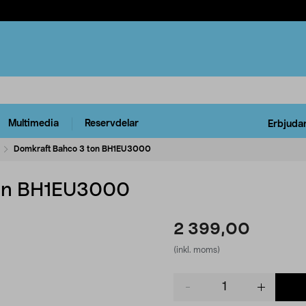
Multimedia
Reservdelar
Erbjuda
Domkraft Bahco 3 ton BH1EU3000
ton BH1EU3000
2 399,00
(inkl. moms)
Product
quantity