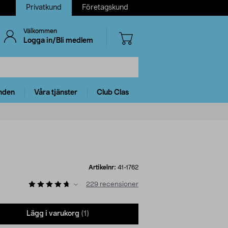
Privatkund
Företagskund
Välkommen
Logga in/Bli medlem
nden
Våra tjänster
Club Clas
Artikelnr:
41-1762
229
recensioner
Lägg i varukorg
(1)