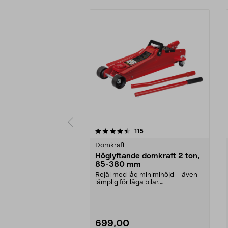
5 av 5 stjärnor
4.5 av 5 stjärnor
recensioner
115
Domkraft
Höglyftande domkraft 2 ton,
85-380 mm
Rejäl med låg minimihöjd – även
lämplig för låga bilar.
Garagedomkraft – höglyft...
699,00