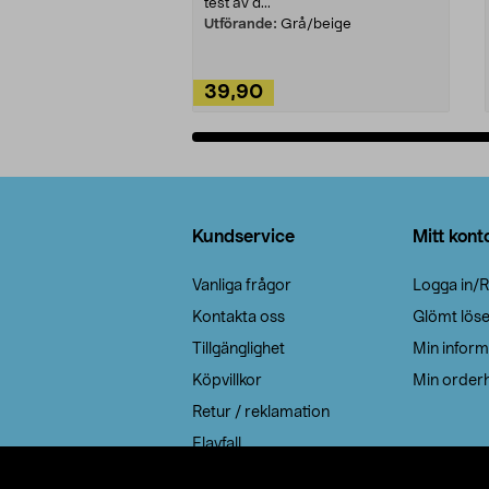
test av d...
Utförande:
Grå/beige
39,90
Lägg i varukorg
Sidfot
Kundservice
Mitt kont
Vanliga frågor
Logga in/R
Kontakta oss
Glömt lös
Tillgänglighet
Min inform
Köpvillkor
Min orderh
Retur / reklamation
Elavfall
Cookie policy