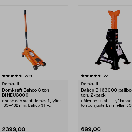
4.5 av 5 stjärnor
recensioner
5.0 av 5 stjärnor
recensioner
229
23
Domkraft
Domkraft
Domkraft Bahco 3 ton
Bahco BH33000 pallbo
BH1EU3000
ton, 2-pack
Snabb och stabil domkraft, lyfter
Säker och stabil – lyftkapaci
130–462 mm. Bahco 3T –
ton och justerbar mellan 3
kompakt garagedomkraft ...
435 mm. Bahc...
2399,00
699,00