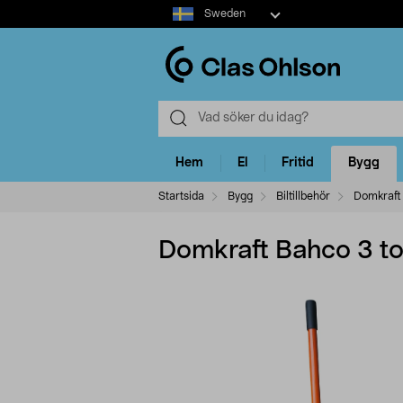
Select
Sweden
market
Hem
El
Fritid
Bygg
Startsida
Bygg
Biltillbehör
Domkraft
Domkraft Bahco 3 