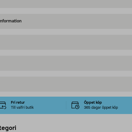
information
Fri retur
Öppet köp
Till valfri butik
365 dagar öppet köp
tegori