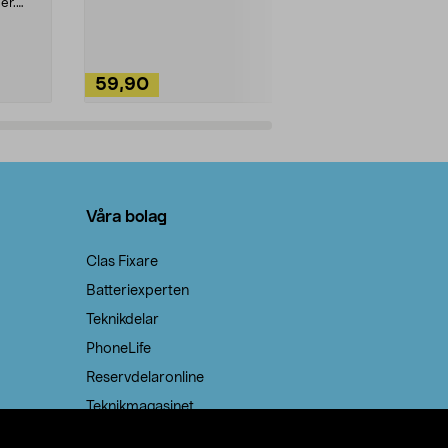
ute. Städa med
er.
59,90
49,90
Lägg i varukorg
Lägg
Våra bolag
Clas Fixare
Batteriexperten
Teknikdelar
PhoneLife
Reservdelaronline
Teknikmagasinet