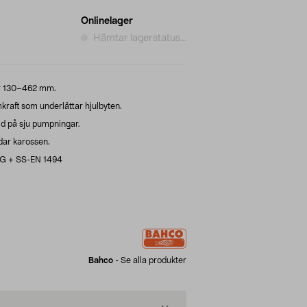
Onlinelager
Hämtar lagerstatus...
er 130–462 mm.
aft som underlättar hjulbyten.
d på sju pumpningar.
dar karossen.
EG + SS-EN 1494
Bahco
-
Se alla produkter