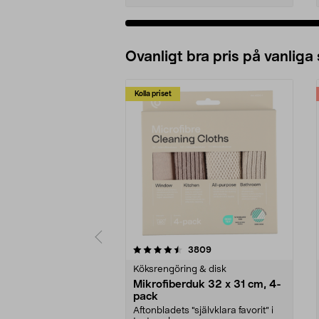
Ovanligt bra pris på vanliga
Kolla priset
5av 5 stjärnor
4.0av 5 stjärnor
recensioner
3809
Köksrengöring & disk
Mikrofiberduk 32 x 31 cm, 4-
pack
Aftonbladets "självklara favorit” i