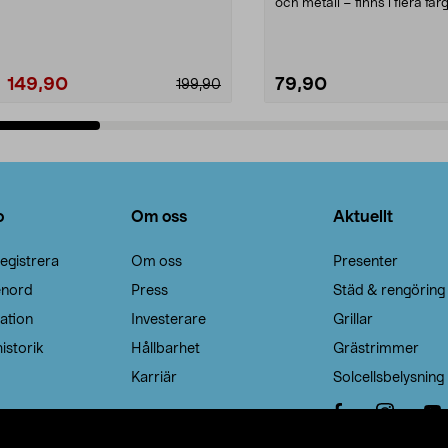
Noppborttagaren fräs...
och metall – finns i flera färg
Galge med sv...
149,90
79,90
199,90
Lägg i varukorg
Lägg i varukorg
o
Om oss
Aktuellt
egistrera
Om oss
Presenter
enord
Press
Städ & rengöring
ation
Investerare
Grillar
istorik
Hållbarhet
Grästrimmer
Karriär
Solcellsbelysning