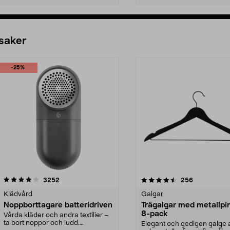
 saker
-25%
4.5av 5 stjärnor
recensioner
4.0av 5 stjärnor
recensioner
3252
256
Klädvård
Galgar
Noppborttagare batteridriven
Trägalgar med metallpi
8-pack
Vårda kläder och andra textilier –
ta bort noppor och ludd.
Elegant och gedigen galge a