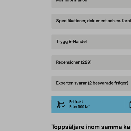
Mer information
Specifikationer, dokument och ev. faro
Trygg E-Handel
Recensioner
(229)
Experten svarar
(2 besvarade frågor)
Fri frakt
Från 599 kr*
Toppsäljare inom samma ka