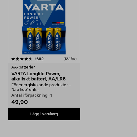
recensioner
1692
(12,47/st)
AA-batterier
VARTA Longlife Power,
alkaliskt batteri, AA/LR6
För energislukande produkter –
”bra köp” enli...
Antal i förpackning:
4
49,90
Lägg i varukorg