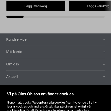
Lägg i varukorg
Lägg i varukorg
Sidfot
Kundservice
Mitt konto
Om oss
Aktuellt
Våra bolag
Vi på Clas Ohlson använder cookies
Hitta butik
Genom att trycka
”Acceptera alla cookies”
samtycker du till att vi
lagrar cookies och andra spårtekniker på din enhet
enligt vår
cookiepolicy
för att förbättra upplevelsen på vår webbplats,