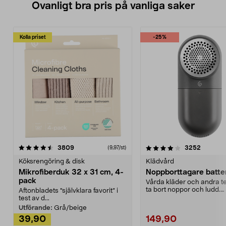
Ovanligt bra pris på vanliga saker
Kolla priset
-25%
4.0av 5 stjärnor
recensioner
4.5av 5 stjärnor
recensio
3809
3252
(9,97/st)
Köksrengöring & disk
Klädvård
Mikrofiberduk 32 x 31 cm, 4-
Noppborttagare batter
pack
Vårda kläder och andra tex
ta bort noppor och ludd.
Aftonbladets "självklara favorit” i
Noppborttagaren fräs...
test av d...
Utförande:
Grå/beige
39,90
149,90