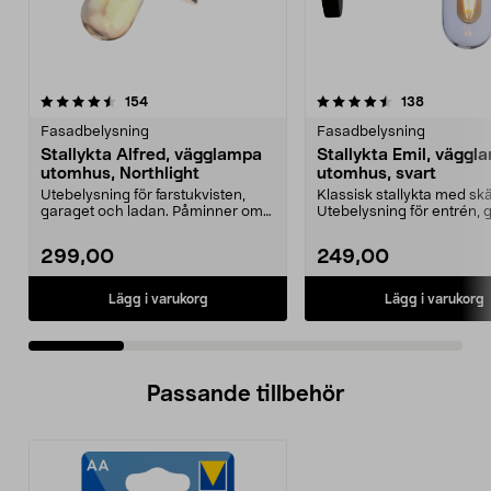
4.5 av 5 stjärnor
recensioner
4.5 av 5 stjärnor
recensione
154
138
Fasadbelysning
Fasadbelysning
Stallykta Alfred, vägglampa
Stallykta Emil, väggl
utomhus, Northlight
utomhus, svart
Utebelysning för farstukvisten,
Klassisk stallykta med skär
garaget och ladan. Påminner om
Utebelysning för entrén, 
den klassiska sta...
eller lada...
299,00
249,00
Lägg i varukorg
Lägg i varukorg
Passande tillbehör