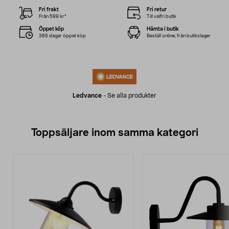
Fri frakt
Fri retur
Från 599 kr*
Till valfri butik
Öppet köp
Hämta i butik
365 dagar öppet köp
Beställ online, från butikslager
Ledvance
-
Se alla produkter
Toppsäljare inom samma kategori