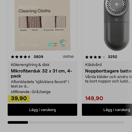
4.0av 5 stjärnor
recensioner
4.5av 5 stjärnor
recensio
3809
3252
(9,97/st)
Köksrengöring & disk
Klädvård
Mikrofiberduk 32 x 31 cm, 4-
Noppborttagare batter
pack
Vårda kläder och andra tex
ta bort noppor och ludd.
Aftonbladets "självklara favorit” i
Noppborttagaren fräs...
test av d...
Utförande:
Grå/beige
39,90
149,90
Lägg i varukorg
Lägg i varukorg