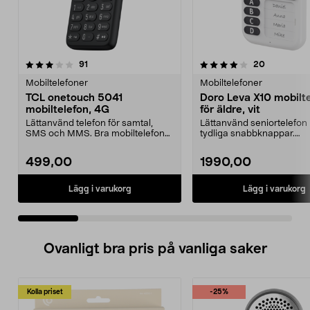
4.0 av 5 stjärnor
recensioner
recensione
91
20
0.0 av 5 stjärnor
Mobiltelefoner
Mobiltelefoner
TCL onetouch 5041
Doro Leva X10 mobilt
mobiltelefon, 4G
för äldre, vit
Lättanvänd telefon för samtal,
Lättanvänd seniortelefon
SMS och MMS. Bra mobiltelefon
tydliga snabbknappar.
för äldre – ligger ...
Mobiltelefon för äldre – tr..
499,00
1990,00
Lägg i varukorg
Lägg i varukorg
Ovanligt bra pris på vanliga saker
Kolla priset
-25%