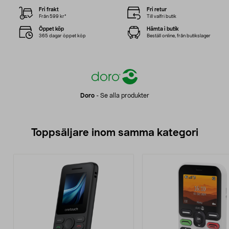
Fri frakt
Fri retur
Från 599 kr*
Till valfri butik
Öppet köp
Hämta i butik
365 dagar öppet köp
Beställ online, från butikslager
Doro
-
Se alla produkter
Toppsäljare inom samma kategori