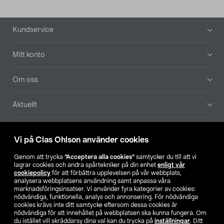
Sidfot
Kundservice
Mitt konto
Om oss
Aktuellt
Våra bolag
Vi på Clas Ohlson använder cookies
Hitta butik
Genom att trycka
”Acceptera alla cookies”
samtycker du till att vi
lagrar cookies och andra spårtekniker på din enhet
enligt vår
cookiepolicy
för att förbättra upplevelsen på vår webbplats,
SE
NO
FI
analysera webbplatsens användning samt anpassa våra
marknadsföringsinsatser. Vi använder fyra kategorier av cookies:
nödvändiga, funktionella, analys och annonsering. För nödvändiga
cookies krävs inte ditt samtycke eftersom dessa cookies är
nödvändiga för att innehållet på webbplatsen ska kunna fungera. Om
du istället vill skräddarsy dina val kan du trycka på
inställningar
. Ditt