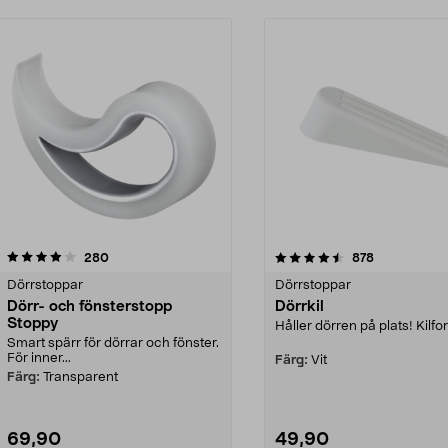
4.5 av 5 stjärnor
recensioner
4.5 av 5 stjärnor
recensioner
280
878
Dörrstoppar
Dörrstoppar
Dörr- och fönsterstopp
Dörrkil
Stoppy
Håller dörren på plats! Kilf
Smart spärr för dörrar och fönster.
För inner...
Färg:
Vit
Färg:
Transparent
69,90
49,90