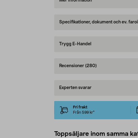
Mer information
Specifikationer, dokument och ev. faro
Trygg E-Handel
Recensioner
(280)
Experten svarar
Fri frakt
Från 599 kr*
Toppsäljare inom samma ka