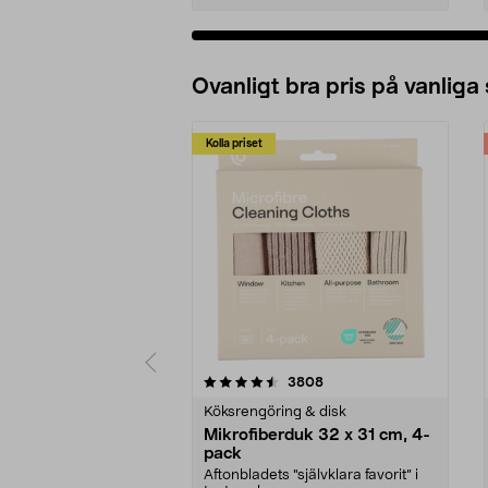
Ovanligt bra pris på vanliga
Kolla priset
5av 5 stjärnor
4.0av 5 stjärnor
recensioner
3808
Köksrengöring & disk
Mikrofiberduk 32 x 31 cm, 4-
pack
Aftonbladets "självklara favorit” i