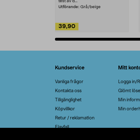
test av d...
Utförande:
Grå/beige
39,90
Lägg i varukorg
Sidfot
Kundservice
Mitt kont
Vanliga frågor
Logga in/R
Kontakta oss
Glömt lös
Tillgänglighet
Min inform
Köpvillkor
Min orderh
Retur / reklamation
Elavfall
Cookie policy