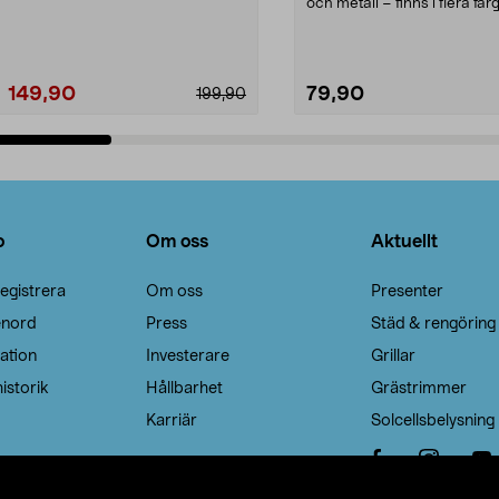
Noppborttagaren fräs...
och metall – finns i flera färg
Galge med sv...
149,90
79,90
199,90
Lägg i varukorg
Lägg i varukorg
o
Om oss
Aktuellt
egistrera
Om oss
Presenter
enord
Press
Städ & rengöring
ation
Investerare
Grillar
istorik
Hållbarhet
Grästrimmer
Karriär
Solcellsbelysning