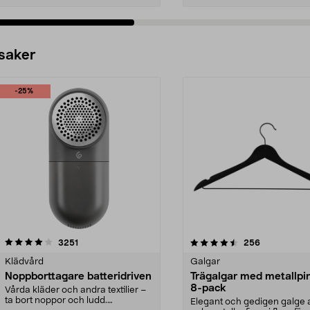
 saker
-25%
4.5av 5 stjärnor
recensioner
4.0av 5 stjärnor
recensioner
3251
256
Klädvård
Galgar
Noppborttagare batteridriven
Trägalgar med metallpi
8-pack
Vårda kläder och andra textilier –
ta bort noppor och ludd.
Elegant och gedigen galge a