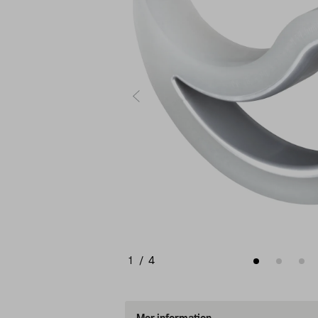
1
/
4