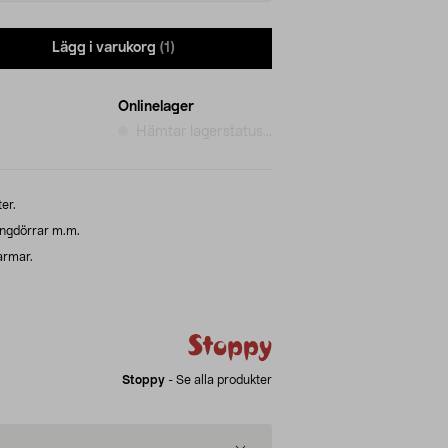
Lägg i varukorg
(1)
Onlinelager
Hämtar lagerstatus...
er.
kongdörrar m.m.
armar.
Stoppy
-
Se alla produkter