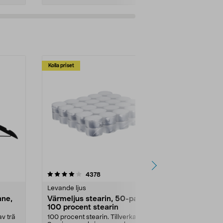
Kolla priset
Multibuy
4.5av 5 stjärnor
recensioner
4.5
4378
2
Levande ljus
Rengöringsm
nne,
Värmeljus stearin, 50-pack,
Bikarbonat
100 procent stearin
Ett allsidigt 
städning och 
v trä
100 procent stearin. Tillverkade i