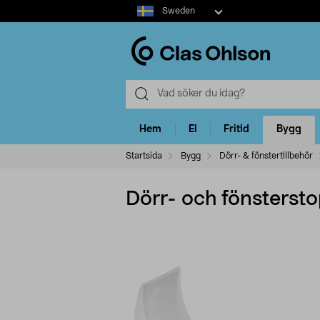
Select
Sweden
market
Hem
El
Fritid
Bygg
Startsida
Bygg
Dörr- & fönstertillbehör
Dörr- och fönsterst