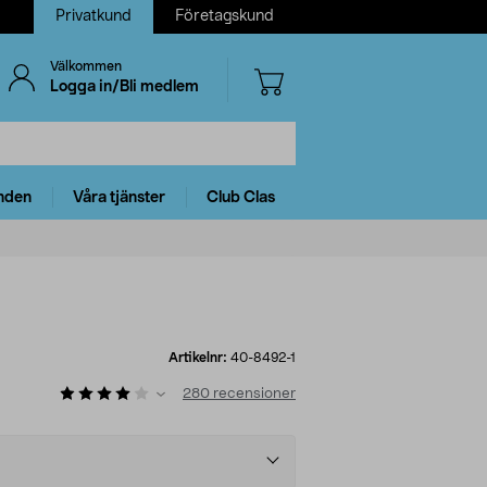
Privatkund
Företagskund
Välkommen
Logga in/Bli medlem
nden
Våra tjänster
Club Clas
Artikelnr:
40-8492-1
280
recensioner