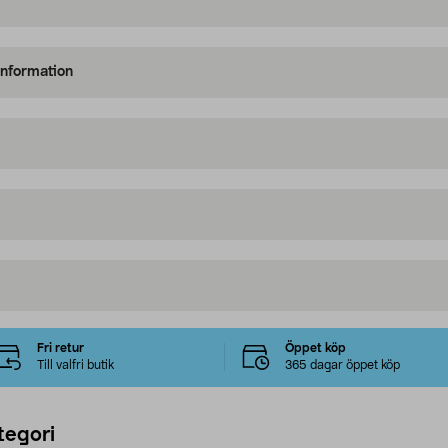
information
Fri retur
Öppet köp
Till valfri butik
365 dagar öppet köp
tegori