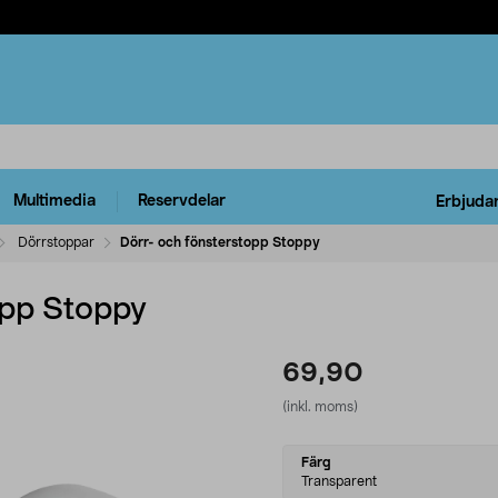
Multimedia
Reservdelar
Erbjuda
Dörrstoppar
Dörr- och fönsterstopp Stoppy
opp Stoppy
69,90
(inkl. moms)
Select
Färg
variant
Transparent