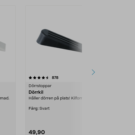
4.5 av 5 stjärnor
recensioner
4.5
878
8
Dörrstoppar
Dörrstoppar
Dörrkil
Dörrstopp
ormad.
Håller dörren på plats! Kilformad.
Dold fastsättni
Färg:
Svart
49,90
79,90