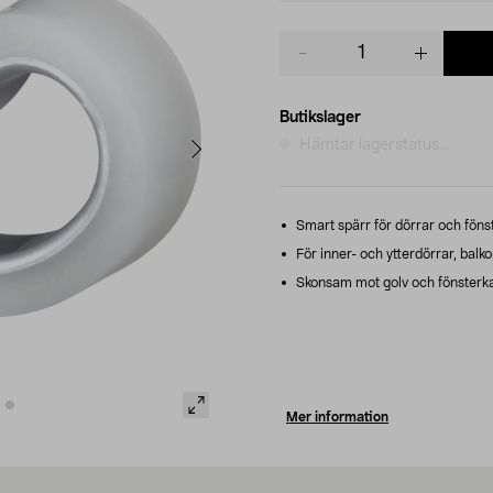
Product
quantity
Butikslager
Hämtar lagerstatus...
Smart spärr för dörrar och fönst
För inner- och ytterdörrar, bal
Skonsam mot golv och fönsterk
Mer information