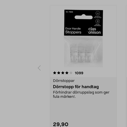
0 av 5 stjärnor
4.0 av 5 stjärnor
recensioner
1099
Dörrstoppar
Dörrstopp för handtag
Förhindrar dörruppslag som ger
fula märken!.
29,90