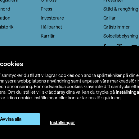
egistrera
Om oss
Presenter
enord
Press
Städ & rengöring
ation
Investerare
Grillar
istorik
Hållbarhet
Grästrimmer
Karriär
Solcellsbelysning
 cookies
”
samtycker du till att vi lagrar cookies och andra spårtekniker på din 
analysera webbplatsens användning samt anpassa våra marknadsförings
 och annonsering. För nödvändiga cookies krävs inte ditt samtycke ef
a. Om du istället vill skräddarsy dina val kan du trycka på
inställninga
r i dina cookie-inställningar eller kontaktar oss för guidning.
s Ohlson
Köpvillkor
Privacy statement
Klubbvillkor
H
Ändra till priser exklusive moms
Avvisa alla
Inställningar