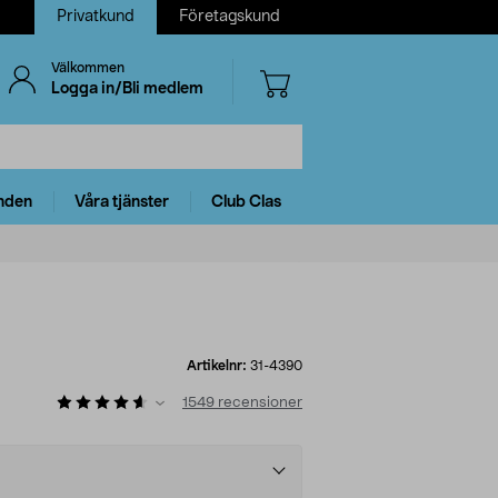
Privatkund
Företagskund
Välkommen
Logga in/Bli medlem
nden
Våra tjänster
Club Clas
Artikelnr:
31-4390
1549
recensioner