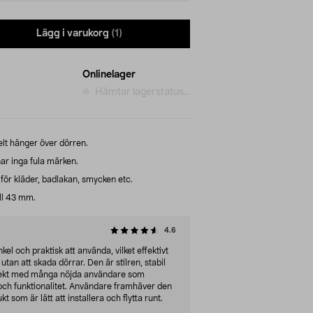
Lägg i varukorg
(1)
Onlinelager
Hämtar lagerstatus...
lt hänger över dörren.
ar inga fula märken.
 för kläder, badlakan, smycken etc.
ll 43 mm.
4.6
l och praktisk att använda, vilket effektivt
an att skada dörrar. Den är stilren, stabil
rfekt med många nöjda användare som
och funktionalitet. Användare framhäver den
t som är lätt att installera och flytta runt.