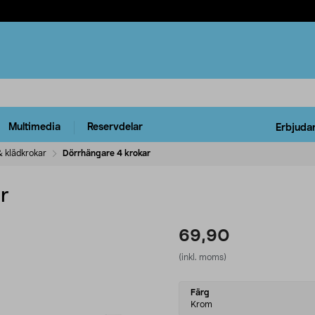
Multimedia
Reservdelar
Erbjuda
& klädkrokar
Dörrhängare 4 krokar
r
69,90
(inkl. moms)
Select
Färg
variant
Krom