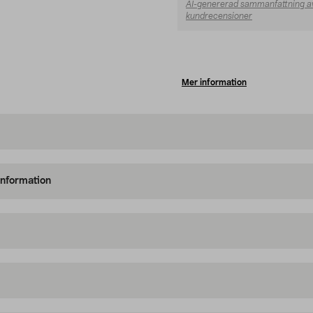
AI-genererad sammanfattning a
kundrecensioner
Mer information
information