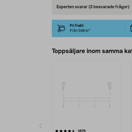
Experten svarar
(3 besvarade frågor)
Fri frakt
Från 599 kr*
Toppsäljare inom samma ka
5 av 5 stjärnor
4.0 av 5 stjärnor
recensioner
1875