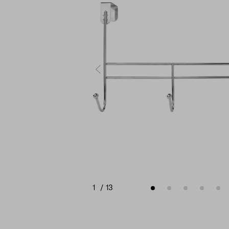
1
/
13