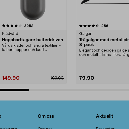
4.5av 5 stjärnor
recensioner
4.0av 5 stjärnor
recensioner
3252
256
Klädvård
Galgar
Noppborttagare batteridriven
Trägalgar med metallpi
8-pack
Vårda kläder och andra textilier –
ta bort noppor och ludd.
Elegant och gedigen galge a
Noppborttagaren fräs...
och metall – finns i flera färg
Galge med sv...
149,90
79,90
199,90
Lägg i varukorg
Lägg i varukorg
o
Om oss
Aktuellt