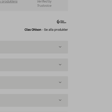
v produktens
Verified by
Trustvoice
Clas Ohlson
-
Se alla produkter