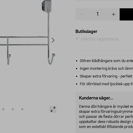
Product
quantity
Butikslager
Hämtar lagerstatus...
Stilren klädhängare som du enke
Ingen montering krävs och lämn
Skapar extra förvaring - perfekt
För dörrblad med tjocklek upp ti
Kunderna säger...
Denna dörrhängare är mycket enke
skapar extra förvaringsutrymme ut
och passar de flesta dörrar pe
uppskattar dess robusta design 
som en estetiskt tilltalande produk