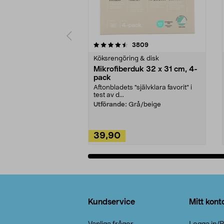
5av 5 stjärnor
4.0av 5 stjärnor
recensioner
3809
Köksrengöring & disk
Mikrofiberduk 32 x 31 cm, 4-
pack
Aftonbladets "självklara favorit” i
test av d...
Utförande:
Grå/beige
39,90
Lägg i varukorg
Sidfot
Kundservice
Mitt kont