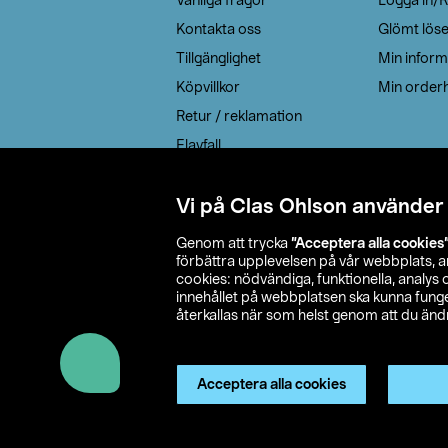
Vanliga frågor
Logga in/R
Kontakta oss
Glömt lös
Tillgänglighet
Min inform
Köpvillkor
Min orderh
Retur / reklamation
Elavfall
Cookie policy
Leveransalternativ
Vi på Clas Ohlson använder
Genom att trycka
”Acceptera alla cookies
förbättra upplevelsen på vår webbplats, 
cookies: nödvändiga, funktionella, analys
innehållet på webbplatsen ska kunna funger
återkallas när som helst genom att du ändra
© 2026 Cla
Acceptera alla cookies