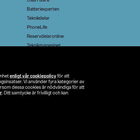
Clas Fixare
Batteriexperten
Teknikdelar
PhoneLife
Reservdelaronline
Teknikmagasinet
enhet
enligt vår cookiepolicy
för att
insatser. Vi använder fyra kategorier av
tersom dessa cookies är nödvändiga för att
r
. Ditt samtycke är frivilligt och kan
itta butik