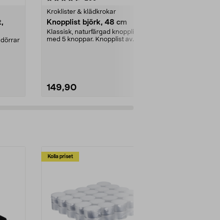
Kroklister & klädkrokar
t,
Knopplist björk, 48 cm
Självhäftan
Klassisk, naturfärgad knopplist
Självhäftande 
med 5 knoppar. Knopplist av
storlekar.
 dörrar
FSC®-märkt björkträ ...
Mått:
2,5x3,5
149,90
39,90
Kolla priset
Multibuy