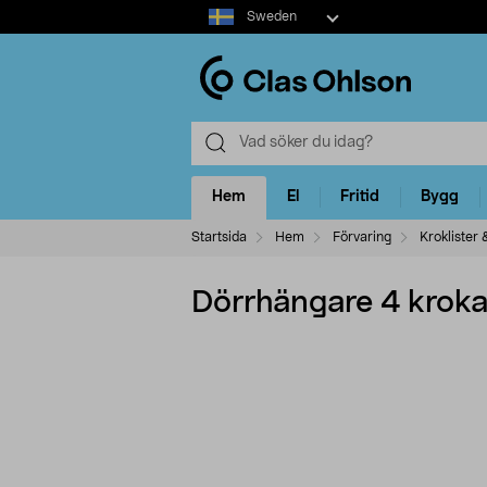
Select
Sweden
market
Hem
El
Fritid
Bygg
Startsida
Hem
Förvaring
Kroklister 
Dörrhängare 4 kroka