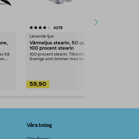
4.5av 5 stjärnor
recensioner
4.5
4378
2
Levande ljus
Rengöringsm
nne,
Värmeljus stearin, 50-pack,
Bikarbonat
100 procent stearin
Ett allsidigt 
städning och 
v trä
100 procent stearin. Tillverkade i
ute. Städa med
er.
Sverige som brinner med en
vacker och sotfri ...
59,90
49,90
Lägg i varukorg
Lägg
Våra bolag