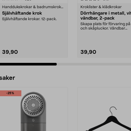
Handdukskrokar & badrumskrokar
Kroklister & klädkrokar
Självhäftande krok
Dörrhängare i metall, vi
vändbar, 2-pack
Självhäftande krokar. 12-pack.
Skapa plats för förvaring på
och skåpluckor. Vändbar
dörrhängare som pass...
39,90
39,90
 saker
-25%