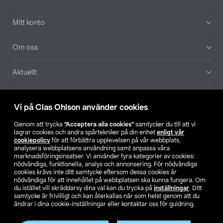
Mitt konto
Om oss
Aktuellt
Våra bolag
Vi på Clas Ohlson använder cookies
Hitta butik
Genom att trycka
”Acceptera alla cookies”
samtycker du till att vi
lagrar cookies och andra spårtekniker på din enhet
enligt vår
cookiepolicy
för att förbättra upplevelsen på vår webbplats,
SE
NO
FI
analysera webbplatsens användning samt anpassa våra
marknadsföringsinsatser. Vi använder fyra kategorier av cookies:
nödvändiga, funktionella, analys och annonsering. För nödvändiga
cookies krävs inte ditt samtycke eftersom dessa cookies är
nödvändiga för att innehållet på webbplatsen ska kunna fungera. Om
du istället vill skräddarsy dina val kan du trycka på
inställningar
. Ditt
samtycke är frivilligt och kan återkallas när som helst genom att du
ändrar i dina cookie-inställningar eller kontaktar oss för guidning.
Köpvillkor
Privacy statement
Klubbvillkor
För företag
Ändra till priser exklusive moms