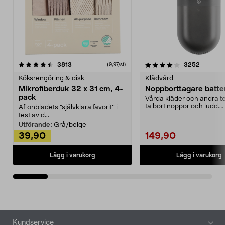
4.0av 5 stjärnor
recensioner
4.5av 5 stjärnor
recensio
3813
3252
(9,97/st)
Köksrengöring & disk
Klädvård
Mikrofiberduk 32 x 31 cm, 4-
Noppborttagare batter
pack
Vårda kläder och andra tex
ta bort noppor och ludd.
Aftonbladets "självklara favorit” i
Noppborttagaren fräs...
test av d...
Utförande:
Grå/beige
39,90
149,90
Lägg i varukorg
Lägg i varukorg
Sidfot
Kundservice