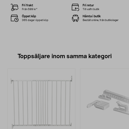
Fri frakt
Fri retur
Från 599 kr*
Till valfri butik
Öppet köp
Hämta i butik
365 dagar öppet köp
Beställ online, från butikslager
Toppsäljare inom samma kategori