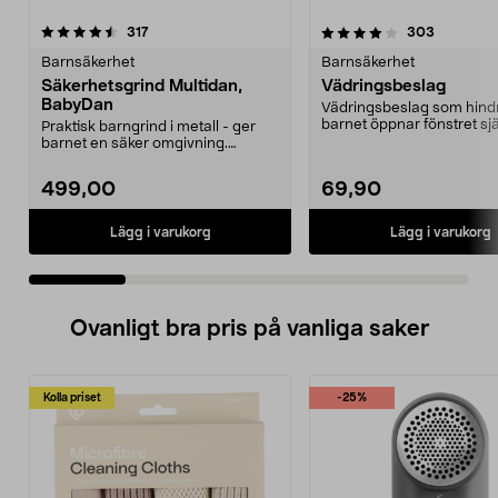
4.0 av 5 stjärnor
recensioner
3.5 av 5 stjärnor
recension
317
303
Barnsäkerhet
Barnsäkerhet
Säkerhetsgrind Multidan,
Vädringsbeslag
BabyDan
Vädringsbeslag som hindr
barnet öppnar fönstret sjä
Praktisk barngrind i metall - ger
Klassisk fönsterhak...
barnet en säker omgivning.
Trappgrind som är e...
499,00
69,90
Lägg i varukorg
Lägg i varukorg
Ovanligt bra pris på vanliga saker
Kolla priset
-25%