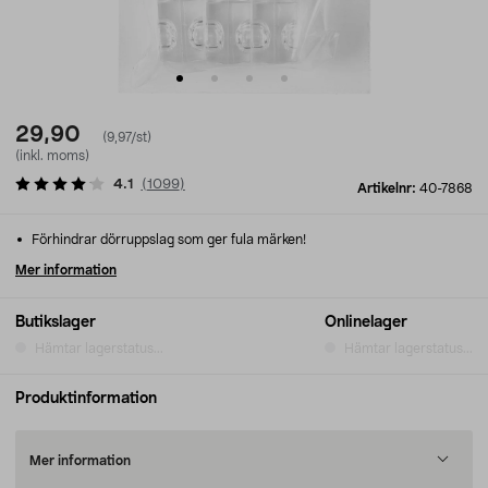
29,90
(9,97/st)
(inkl. moms)
4.1
(
1099
)
Artikelnr:
40-7868
Förhindrar dörruppslag som ger fula märken!
Mer information
Butikslager
Onlinelager
Hämtar lagerstatus...
Hämtar lagerstatus...
Produktinformation
Mer information