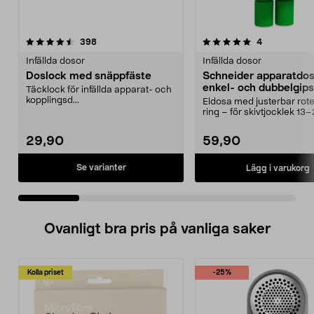
5.0 av 5 stjärnor
recensioner
4.5 av 5 stjärnor
recensioner
398
4
Infällda dosor
Infällda dosor
Doslock med snäppfäste
Schneider apparatdos
enkel- och dubbelgips
Täcklock för infällda apparat- och
kopplingsd...
Eldosa med justerbar rot
ring – för skivtjocklek 1
Schneider Multi...
29,90
59,90
Se varianter
Lägg i varukorg
Ovanligt bra pris på vanliga saker
Kolla priset
-25%