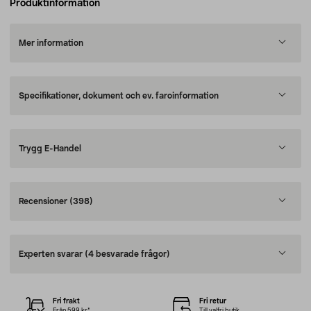
Produktinformation
Mer information
Specifikationer, dokument och ev. faroinformation
Trygg E-Handel
Recensioner
(398)
Experten svarar
(4 besvarade frågor)
Fri frakt
Fri retur
Från 599 kr*
Till valfri butik