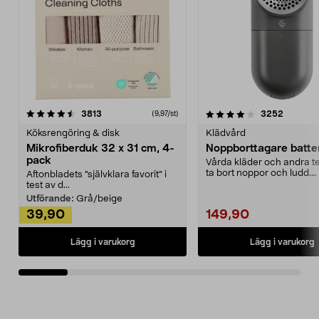
4.0av 5 stjärnor
recensioner
4.5av 5 stjärnor
recensio
3813
3252
(9,97/st)
Köksrengöring & disk
Klädvård
Mikrofiberduk 32 x 31 cm, 4-
Noppborttagare batter
pack
Vårda kläder och andra tex
ta bort noppor och ludd.
Aftonbladets "självklara favorit” i
Noppborttagaren fräs...
test av d...
Utförande:
Grå/beige
39,90
149,90
Lägg i varukorg
Lägg i varukorg