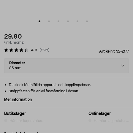
29,90
(inkl. moms)
4.3
(
398
)
Artikelnr:
32-2177
Select
Diameter
variant
85 mm
Täcklock för infällda apparat- och kopplingsdosor.
Snäppfästen för enkel fastsättning i dosan.
Mer information
Butikslager
Onlinelager
Hämtar lagerstatus...
Hämtar lagerstatus...