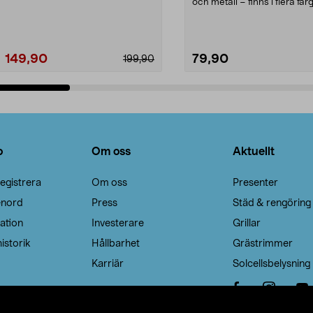
Noppborttagaren fräs...
och metall – finns i flera färg
Galge med sv...
149,90
79,90
199,90
Lägg i varukorg
Lägg i varukorg
o
Om oss
Aktuellt
egistrera
Om oss
Presenter
enord
Press
Städ & rengöring
ation
Investerare
Grillar
istorik
Hållbarhet
Grästrimmer
Karriär
Solcellsbelysning