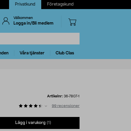
Privatkund
Företagskund
Välkommen
Logga in/Bli medlem
nden
Våra tjänster
Club Clas
Artikelnr:
36-7807-1
99
recensioner
Lägg i varukorg
(1)