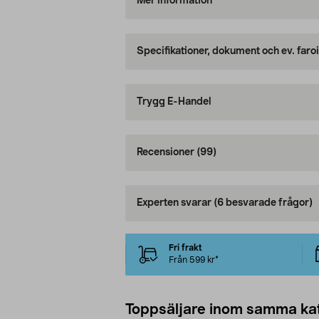
Mer information
Specifikationer, dokument och ev. faro
Trygg E-Handel
Recensioner
(99)
Experten svarar
(6 besvarade frågor)
Fri frakt
Från 599 kr*
Toppsäljare inom samma ka