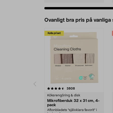
Ovanligt bra pris på vanliga
Kolla priset
5av 5 stjärnor
4.0av 5 stjärnor
recensioner
3808
Köksrengöring & disk
Mikrofiberduk 32 x 31 cm, 4-
pack
Aftonbladets "självklara favorit” i