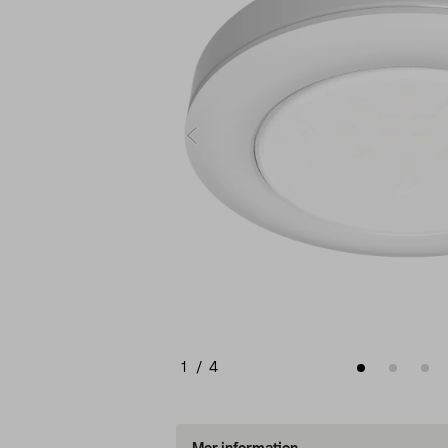
1
/
4