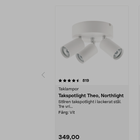
5 av 5 stjärnor
4.5 av 5 stjärnor
recensioner
819
Taklampor
Takspotlight Theo, Northlight
Stilren takspotlight i lackerat stål.
Tre vri...
Färg:
Vit
349,00