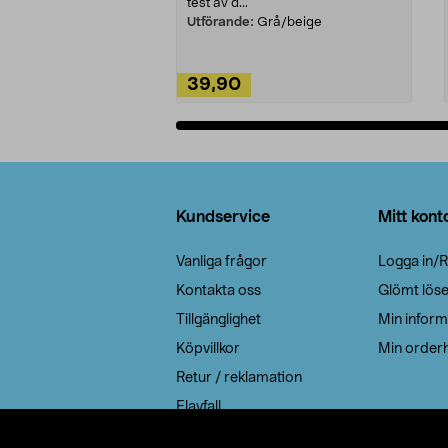
test av d...
Utförande:
Grå/beige
39,90
Lägg i varukorg
Sidfot
Kundservice
Mitt kont
Vanliga frågor
Logga in/R
Kontakta oss
Glömt lös
Tillgänglighet
Min inform
Köpvillkor
Min orderh
Retur / reklamation
Elavfall
Cookie policy