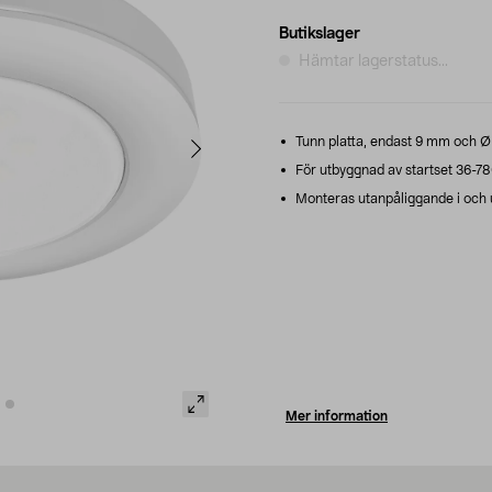
Butikslager
Hämtar lagerstatus...
Tunn platta, endast 9 mm och 
För utbyggnad av startset 36-78
Monteras utanpåliggande i och u
Mer information