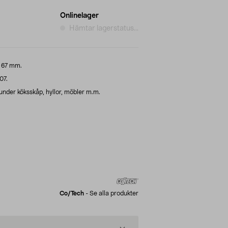
Onlinelager
Hämtar lagerstatus...
Ø 67 mm.
07.
nder köksskåp, hyllor, möbler m.m.
Co/tech
-
Se alla produkter