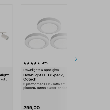
5.0 av 5 stjärnor
recensioner
4.5
475
6
Downlights & spotlights
Plejd smart b
light
Downlight LED 3-pack,
Plejd Smar
Cotech
DWN-02 för
 stål.
3 plattor med LED - lätta att
Skapa rätt lj
placera. Tunna plattor, endast 9
avslappning. 
mm, med Ø 67 mm. ...
Deep DWN-...
299,00
399,00