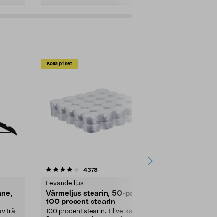
Kolla priset
Multibuy
4.5av 5 stjärnor
recensioner
4.5
4378
2
Levande ljus
Rengöringsm
nne,
Värmeljus stearin, 50-pack,
Bikarbonat
100 procent stearin
Ett allsidigt 
städning och 
v trä
100 procent stearin. Tillverkade i