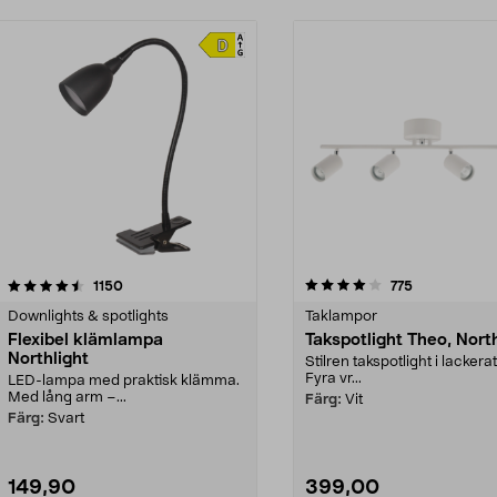
4.0 av 5 stjärnor
recensioner
4.5 av 5 stjärnor
recensioner
1150
775
Downlights & spotlights
Taklampor
Flexibel klämlampa
Takspotlight Theo, North
Northlight
Stilren takspotlight i lackerat
Fyra vr...
LED-lampa med praktisk klämma.
Med lång arm –...
Färg:
Vit
Färg:
Svart
149,90
399,00