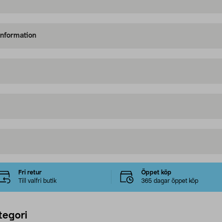
information
Fri retur
Öppet köp
Till valfri butik
365 dagar öppet köp
tegori