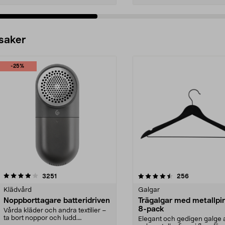
 saker
-25%
4.5av 5 stjärnor
recensioner
4.0av 5 stjärnor
recensioner
3251
256
Klädvård
Galgar
Noppborttagare batteridriven
Trägalgar med metallpi
8-pack
Vårda kläder och andra textilier –
ta bort noppor och ludd.
Elegant och gedigen galge a