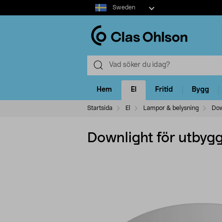
Select
Sweden
market
Hem
El
Fritid
Bygg
Startsida
El
Lampor & belysning
Dow
Downlight för utbyg