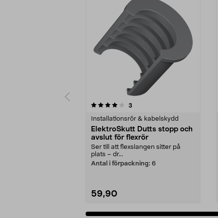
0 av 5 stjärnor
4.5 av 5 stjärnor
recensioner
3
Installationsrör & kabelskydd
ElektroSkutt Dutts stopp och
avslut för flexrör
Ser till att flexslangen sitter på
plats – dr...
Antal i förpackning:
6
59,90