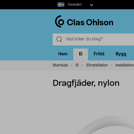
Select
Sweden
market
Hem
El
Fritid
Bygg
Startsida
El
Elinstallation
Installatio
Dragfjäder, nylon