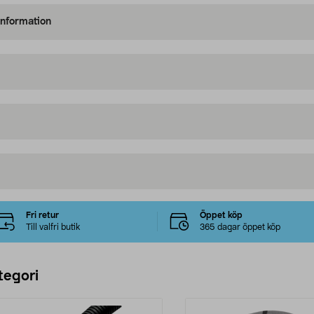
information
Fri retur
Öppet köp
Till valfri butik
365 dagar öppet köp
tegori