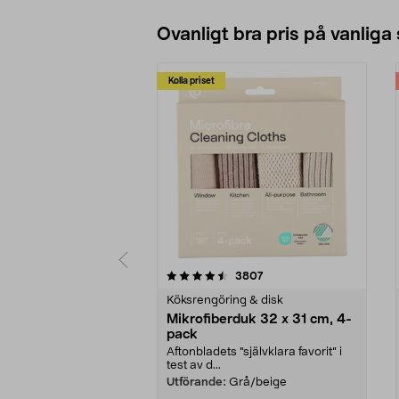
Ovanligt bra pris på vanliga
Kolla priset
5av 5 stjärnor
4.0av 5 stjärnor
recensioner
3807
Köksrengöring & disk
Mikrofiberduk 32 x 31 cm, 4-
pack
Aftonbladets "självklara favorit” i
test av d...
Utförande:
Grå/beige