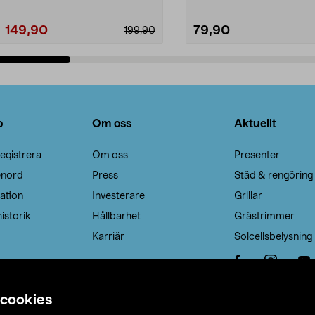
149,90
79,90
199,90
Lägg i varukorg
Lägg i varukorg
o
Om oss
Aktuellt
egistrera
Om oss
Presenter
enord
Press
Städ & rengöring
ation
Investerare
Grillar
istorik
Hållbarhet
Grästrimmer
Karriär
Solcellsbelysning
 cookies