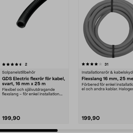
4.0 av 5 stjärnor
recensioner
4.0 av 5 stjärnor
recensioner
2
31
Solpanelstillbehör
Installationsrör & kabelsky
GDS Electric flexrör för kabel,
Flexslang 16 mm, 25 me
svart, 16 mm x 25 m
Förbered för enkel installati
el och andra kablar. Halogen
Flexibel och självutdragande
flexslang – g...
flexslang – för enkel installation.
GDS Electric Ed...
199,90
199,90