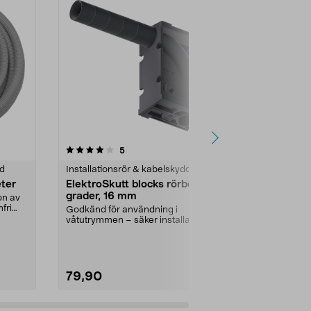
4.0 av 5 stjärnor
recensioner
3.0
5
6
dd
Installationsrör & kabelskydd
Installations
ter
ElektroSkutt blocks rörböj 90
Dragfjäder,
grader, 16 mm
on av
3 mm dragtrå
fri
för att dra e...
Godkänd för användning i
våtutrymmen – säker installation,
Längd:
20 m
ute och inne. Elektro...
79,90
99,90