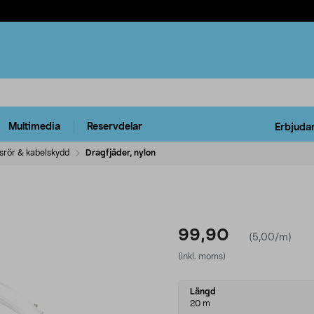
Multimedia
Reservdelar
Erbjuda
nsrör & kabelskydd
Dragfjäder, nylon
99,90
(5,00/m)
(inkl. moms)
Select
Längd
variant
20 m