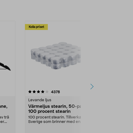
Kolla priset
Multibuy
4.5av 5 stjärnor
recensioner
4.5
4378
2
Levande ljus
Rengöringsm
nne,
Värmeljus stearin, 50-pack,
Bikarbonat
100 procent stearin
Ett allsidigt 
städning och 
v trä
100 procent stearin. Tillverkade i
ute. Städa med
er.
Sverige som brinner med en
vacker och sotfri ...