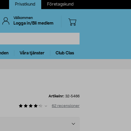
Privatkund
Företagskund
Välkommen
Logga in/Bli medlem
nden
Våra tjänster
Club Clas
Artikelnr:
32-5466
62
recensioner