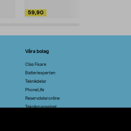
59,90
49,90
Lägg i varukorg
Lägg
Våra bolag
Clas Fixare
Batteriexperten
Teknikdelar
PhoneLife
Reservdelaronline
Teknikmagasinet