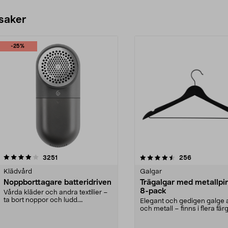
 saker
-25%
4.5av 5 stjärnor
recensioner
4.0av 5 stjärnor
recensioner
3251
256
Klädvård
Galgar
Noppborttagare batteridriven
Trägalgar med metallpi
8-pack
Vårda kläder och andra textilier –
ta bort noppor och ludd.
Elegant och gedigen galge a
Noppborttagaren fräs...
och metall – finns i flera färg
Galge med sv...