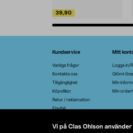
39,90
Lägg i varukorg
Sidfot
Kundservice
Mitt kont
Vanliga frågor
Logga in/R
Kontakta oss
Glömt lös
Tillgänglighet
Min inform
Köpvillkor
Min orderh
Retur / reklamation
Elavfall
Cookie policy
Leveransalternativ
Vi på Clas Ohlson använder