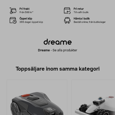
Fri frakt
Fri retur
Från 599 kr*
Till valfri butik
Öppet köp
Hämta i butik
365 dagar öppet köp
Beställ online, från butikslager
Dreame
-
Se alla produkter
Toppsäljare inom samma kategori