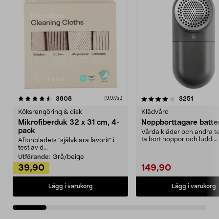
4.0av 5 stjärnor
recensioner
4.5av 5 stjärnor
recensio
3808
3251
(9,97/st)
Köksrengöring & disk
Klädvård
Mikrofiberduk 32 x 31 cm, 4-
Noppborttagare batter
pack
Vårda kläder och andra tex
ta bort noppor och ludd.
Aftonbladets "självklara favorit” i
Noppborttagaren fräs...
test av d...
Utförande:
Grå/beige
39,90
149,90
Lägg i varukorg
Lägg i varukorg