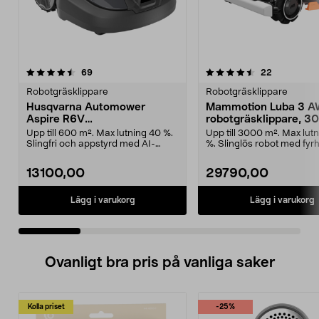
4.5 av 5 stjärnor
recensioner
4.5 av 5 stjärnor
recensione
69
22
Robotgräsklippare
Robotgräsklippare
Husqvarna Automower
Mammotion Luba 3 A
Aspire R6V
robotgräsklippare, 3
robotgräsklippare, 600 m2
Upp till 600 m². Max lutning 40 %.
Upp till 3000 m². Max lut
Slingfri och appstyrd med AI-
%. Slinglös robot med fyrhj
kamera. Husqvarn...
Mammotion ...
13100,00
29790,00
Lägg i varukorg
Lägg i varukorg
Ovanligt bra pris på vanliga saker
Kolla priset
-25%