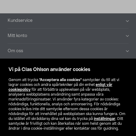
Sidfot
Kundservice
Mitt konto
Om oss
Aktuellt
Vi på Clas Ohlson använder cookies
Genom att trycka
”Acceptera alla cookies”
samtycker du till att vi
Våra bolag
lagrar cookies och andra spårtekniker på din enhet
enligt vår
cookiepolicy
för att förbättra upplevelsen på vår webbplats,
analysera webbplatsens användning samt anpassa våra
Hitta butik
marknadsföringsinsatser. Vi använder fyra kategorier av cookies:
nödvändiga, funktionella, analys och annonsering. För nödvändiga
cookies krävs inte ditt samtycke eftersom dessa cookies är
SE
NO
FI
nödvändiga för att innehållet på webbplatsen ska kunna fungera. Om
du istället vill skräddarsy dina val kan du trycka på
inställningar
. Ditt
samtycke är frivilligt och kan återkallas när som helst genom att du
ändrar i dina cookie-inställningar eller kontaktar oss för guidning.