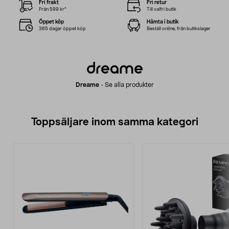
Fri frakt
Fri retur
Från 599 kr*
Till valfri butik
Öppet köp
Hämta i butik
365 dagar öppet köp
Beställ online, från butikslager
Dreame
-
Se alla produkter
Toppsäljare inom samma kategori