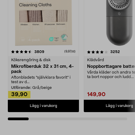
4.0av 5 stjärnor
recensioner
4.5av 5 stjärnor
recensio
3809
3252
(9,97/st)
Köksrengöring & disk
Klädvård
Mikrofiberduk 32 x 31 cm, 4-
Noppborttagare batter
pack
Vårda kläder och andra tex
ta bort noppor och ludd.
Aftonbladets "självklara favorit” i
Noppborttagaren fräs...
test av d...
Utförande:
Grå/beige
39,90
149,90
Lägg i varukorg
Lägg i varukorg