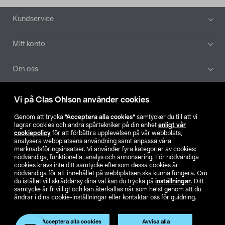
Sidfot
Kundservice
Mitt konto
Om oss
Aktuellt
Vi på Clas Ohlson använder cookies
Genom att trycka
”Acceptera alla cookies”
samtycker du till att vi
Våra bolag
lagrar cookies och andra spårtekniker på din enhet
enligt vår
cookiepolicy
för att förbättra upplevelsen på vår webbplats,
analysera webbplatsens användning samt anpassa våra
Hitta butik
marknadsföringsinsatser. Vi använder fyra kategorier av cookies:
nödvändiga, funktionella, analys och annonsering. För nödvändiga
cookies krävs inte ditt samtycke eftersom dessa cookies är
SE
NO
FI
nödvändiga för att innehållet på webbplatsen ska kunna fungera. Om
du istället vill skräddarsy dina val kan du trycka på
inställningar
. Ditt
samtycke är frivilligt och kan återkallas när som helst genom att du
ändrar i dina cookie-inställningar eller kontaktar oss för guidning.
Acceptera alla cookies
Avvisa alla