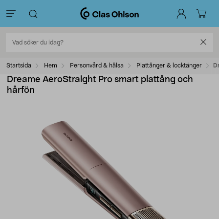
Startsida
Hem
Personvård & hälsa
Plattänger & locktänger
D
Dreame AeroStraight Pro smart plattång och
hårfön