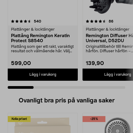
4.5 av 5 stjärnor
recensioner
3.0 av 5 stjärnor
recensione
540
86
Plattänger & locktänger
Plattänger & locktänger
Plattång Remington Keratin
Remington Diffuser H
Protect S8540
Universal, D52DU
Plattång som ger ett rakt, varaktigt
Originaltillbehör tilll Rem
resultat och välmående hår. Välj
hårfön. Diffuser hårfön –
temperatur...
munstycke för vackra...
599,00
139,90
Lägg i varukorg
Lägg i varukorg
Ovanligt bra pris på vanliga saker
Kolla priset
-25%