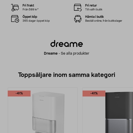
Fri frakt
Fri retur
Från 599 kr*
Till valfri butik
Öppet köp
Hämta i butik
365 dagar öppet köp
Beställ online, från butikslager
Dreame
-
Se alla produkter
Toppsäljare inom samma kategori
-41%
-41%