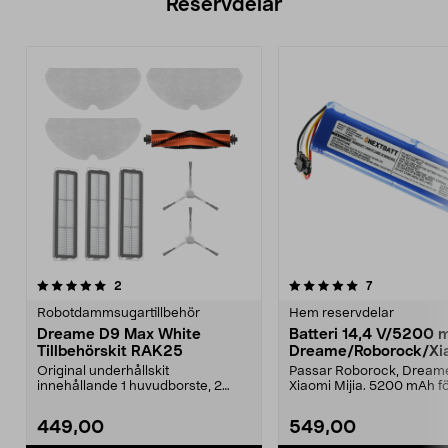
Reservdelar
5.0av 5 stjärnor
recensioner
recensioner
2
7
Robotdammsugartillbehör
Hem reservdelar
Dreame D9 Max White
Batteri 14,4 V/5200 m
Tillbehörskit RAK25
Dreame/Roborock/Xi
Mijia
Original underhållskit
Passar Roborock, Dream
innehållande 1 huvudborste, 2
Xiaomi Mijia. 5200 mAh fö
sidoborstar, 3 filter och 3...
drifttid och effektiv ...
449,00
549,00