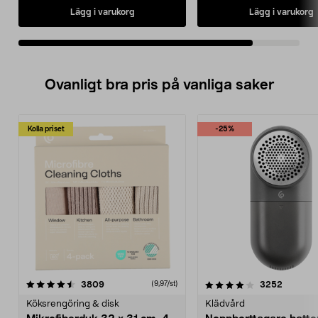
Lägg i varukorg
Lägg i varukorg
Ovanligt bra pris på vanliga saker
Kolla priset
-25%
4.0av 5 stjärnor
recensioner
4.5av 5 stjärnor
recensio
3809
3252
(9,97/st)
Köksrengöring & disk
Klädvård