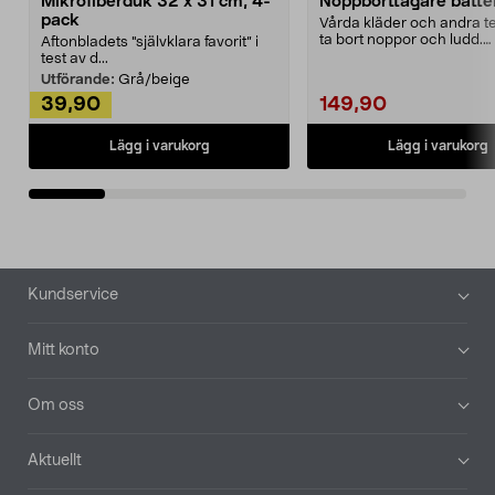
Mikrofiberduk 32 x 31 cm, 4-
Noppborttagare batter
pack
Vårda kläder och andra tex
ta bort noppor och ludd.
Aftonbladets "självklara favorit” i
Noppborttagaren fräs...
test av d...
Utförande:
Grå/beige
39,90
149,90
Lägg i varukorg
Lägg i varukorg
Sidfot
Kundservice
Mitt konto
Om oss
Aktuellt