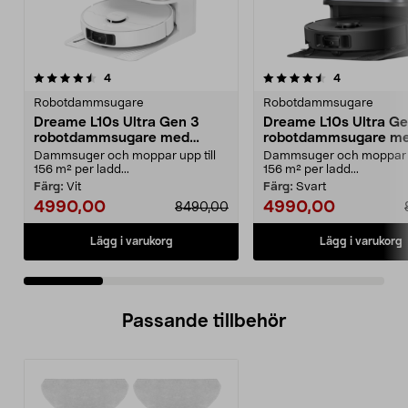
4.5 av 5 stjärnor
recensioner
5.0 av 5 stjärnor
recensioner
4
4
Robotdammsugare
Robotdammsugare
Dreame L10s Ultra Gen 3
Dreame L10s Ultra Ge
robotdammsugare med
robotdammsugare m
mopp och självtömning
mopp och självtömni
Dammsuger och moppar upp till
Dammsuger och moppar up
156 m² per ladd...
156 m² per ladd...
Färg:
Vit
Färg:
Svart
4990,00
4990,00
8490,00
Lägg i varukorg
Lägg i varukorg
Passande tillbehör