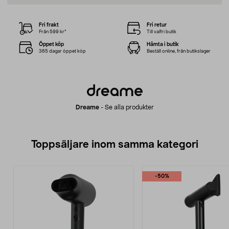
Fri frakt
Fri retur
Från 599 kr*
Till valfri butik
Öppet köp
Hämta i butik
365 dagar öppet köp
Beställ online, från butikslager
Dreame
-
Se alla produkter
Toppsäljare inom samma kategori
-50%