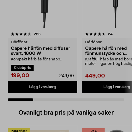
4.5 av 5 stjärnor
recensioner
4.5 av 5 stjärnor
recensione
226
24
Hårfönar
Hårfönar
Capere hårfön med diffuser
Capere hårfön med
svart, 1800 W
fönmunstycke och
kalluftsfunktion, 20
Kompakt hårblås för snabb
Kraftfull hårblås med bors
torkning av ditt hår. Hårtork med 2
motor – ger en hög hastig
Klubbpris
hastigheter för pe...
Hårtork med 3 värmelä...
199,00
449,00
249,00
Lägg i varukorg
Lägg i varukorg
Ovanligt bra pris på vanliga saker
Kolla priset
-25%