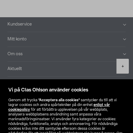
Sidfot
Kundservice
Mitt konto
Om oss
Product
+
Aktuellt
quantity
Våra bolag
Vi på Clas Ohlson använder cookies
Hitta butik
Genom att trycka
”Acceptera alla cookies”
samtycker du till att vi
lagrar cookies och andra spårtekniker på din enhet
enligt vår
cookiepolicy
för att förbättra upplevelsen på vår webbplats,
SE
NO
FI
analysera webbplatsens användning samt anpassa våra
marknadsföringsinsatser. Vi använder fyra kategorier av cookies:
nödvändiga, funktionella, analys och annonsering. För nödvändiga
cookies krävs inte ditt samtycke eftersom dessa cookies är