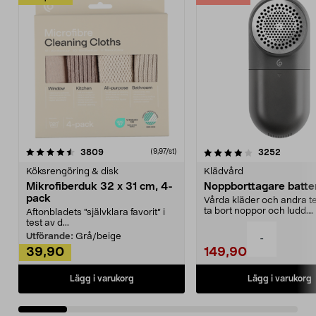
4.0av 5 stjärnor
recensioner
4.5av 5 stjärnor
recensio
3809
3252
(9,97/st)
Köksrengöring & disk
Klädvård
Mikrofiberduk 32 x 31 cm, 4-
Noppborttagare batter
pack
Vårda kläder och andra tex
ta bort noppor och ludd.
Aftonbladets "självklara favorit” i
Noppborttagaren fräs...
test av d...
Utförande:
Grå/beige
-
39,90
149,90
Lägg i varukorg
Lägg i varukorg