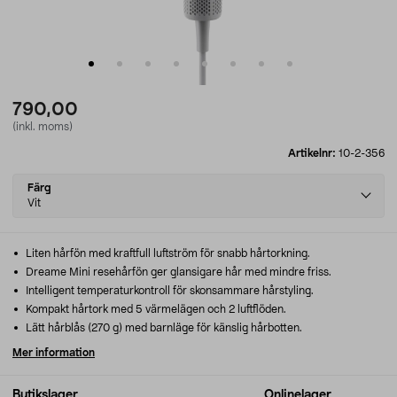
790,00
(inkl. moms)
Artikelnr:
10-2-356
Select
Färg
variant
Vit
Liten hårfön med kraftfull luftström för snabb hårtorkning.
Dreame Mini resehårfön ger glansigare hår med mindre friss.
Intelligent temperaturkontroll för skonsammare hårstyling.
Kompakt hårtork med 5 värmelägen och 2 luftflöden.
Lätt hårblås (270 g) med barnläge för känslig hårbotten.
Mer information
Butikslager
Onlinelager