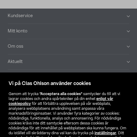
Sidfot
Kundservice
Mitt konto
Om oss
Aktuellt
Våra bolag
Vi på Clas Ohlson använder cookies
Hitta butik
Genom att trycka
”Acceptera alla cookies”
samtycker du till att vi
lagrar cookies och andra spårtekniker på din enhet
enligt vår
cookiepolicy
för att förbättra upplevelsen på vår webbplats,
SE
NO
FI
analysera webbplatsens användning samt anpassa våra
marknadsföringsinsatser. Vi använder fyra kategorier av cookies:
nödvändiga, funktionella, analys och annonsering. För nödvändiga
cookies krävs inte ditt samtycke eftersom dessa cookies är
nödvändiga för att innehållet på webbplatsen ska kunna fungera. Om
du istället vill skräddarsy dina val kan du trycka på
inställningar
. Ditt