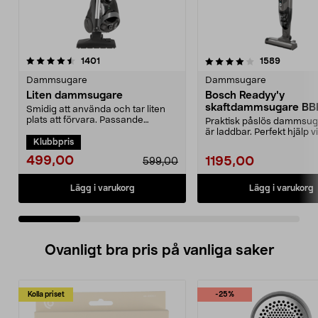
4.0 av 5 stjärnor
recensioner
4.5 av 5 stjärnor
recensio
1401
1589
Dammsugare
Dammsugare
Liten dammsugare
Bosch Readyy'y
skaftdammsugare B
Smidig att använda och tar liten
14,4 V
plats att förvara. Passande
Praktisk påslös dammsu
dammsugarpåse 44-17...
är laddbar. Perfekt hjälp v
Klubbpris
snabbstädning. 2-i-...
499,00
1195,00
599,00
Lägg i varukorg
Lägg i varukorg
Ovanligt bra pris på vanliga saker
Kolla priset
-25%