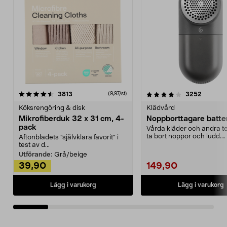
4.0av 5 stjärnor
recensioner
4.5av 5 stjärnor
recensio
3813
3252
(9,97/st)
Köksrengöring & disk
Klädvård
Mikrofiberduk 32 x 31 cm, 4-
Noppborttagare batter
pack
Vårda kläder och andra tex
ta bort noppor och ludd.
Aftonbladets "självklara favorit” i
Noppborttagaren fräs...
test av d...
Utförande:
Grå/beige
39,90
149,90
Lägg i varukorg
Lägg i varukorg