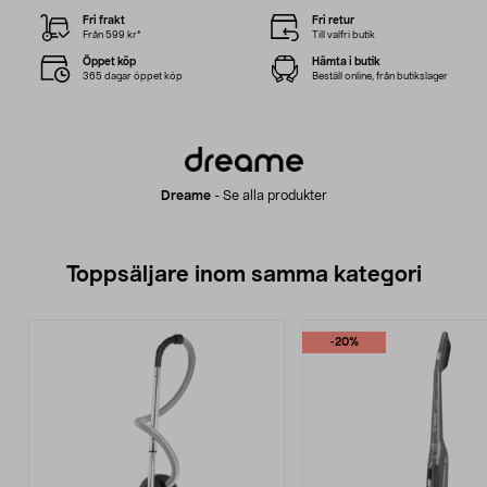
Fri frakt
Fri retur
Från 599 kr*
Till valfri butik
Öppet köp
Hämta i butik
365 dagar öppet köp
Beställ online, från butikslager
Dreame
-
Se alla produkter
Toppsäljare inom samma kategori
-20%