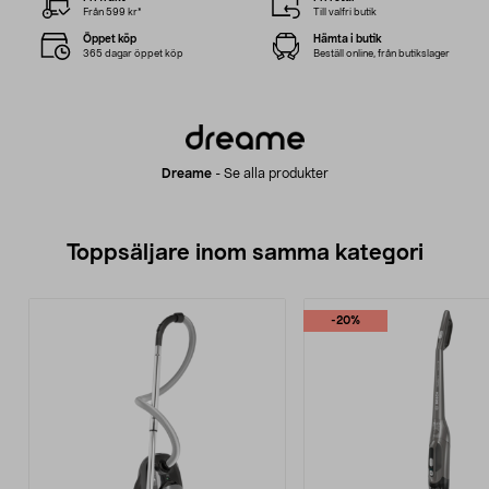
Från 599 kr*
Till valfri butik
Öppet köp
Hämta i butik
365 dagar öppet köp
Beställ online, från butikslager
Dreame
-
Se alla produkter
Toppsäljare inom samma kategori
-20%