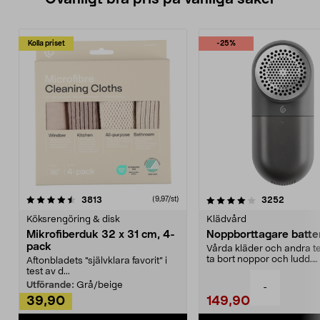
Kolla priset
-25%
4.0av 5 stjärnor
recensioner
4.5av 5 stjärnor
recensio
3813
3252
(9,97/st)
Köksrengöring & disk
Klädvård
Mikrofiberduk 32 x 31 cm, 4-
Noppborttagare batter
pack
Vårda kläder och andra tex
ta bort noppor och ludd.
Aftonbladets "självklara favorit” i
Noppborttagaren fräs...
test av d...
Utförande:
Grå/beige
-
39,90
149,90