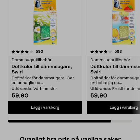
4.0av 5 stjärnor
recensioner
recension
593
593
Dammsugartillbehör
Dammsugartillbehör
Doftkulor till dammsugare,
Doftkulor till dammsu
Swirl
Swirl
Doftpärlor för dammsugare. Ger
Doftpärlor för dammsuga
en behaglig oc...
en behaglig oc...
Utförande:
Vårblomster
Utförande:
Fruktblandnin
59,90
59,90
Lägg i varukorg
Lägg i varukorg
Ovanligt bra pris på vanliga saker