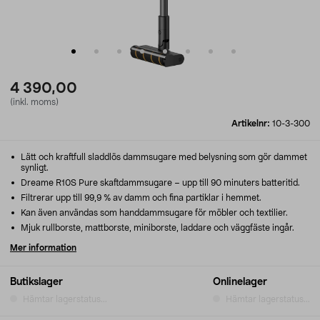
4 390,00
(inkl. moms)
Artikelnr:
10-3-300
Lätt och kraftfull sladdlös dammsugare med belysning som gör dammet
synligt.
Dreame R10S Pure skaftdammsugare – upp till 90 minuters batteritid.
Filtrerar upp till 99,9 % av damm och fina partiklar i hemmet.
Kan även användas som handdammsugare för möbler och textilier.
Mjuk rullborste, mattborste, miniborste, laddare och väggfäste ingår.
Mer information
Butikslager
Onlinelager
Hämtar lagerstatus...
Hämtar lagerstatus...