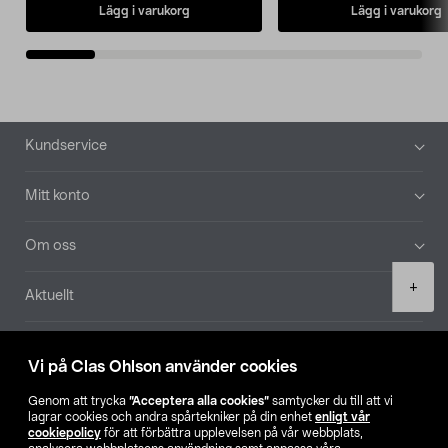
Lägg i varukorg
Lägg i varukorg
Sidfot
Kundservice
Mitt konto
Om oss
Product
+
Aktuellt
quantity
Våra bolag
Vi på Clas Ohlson använder cookies
Hitta butik
Genom att trycka
”Acceptera alla cookies”
samtycker du till att vi
lagrar cookies och andra spårtekniker på din enhet
enligt vår
cookiepolicy
för att förbättra upplevelsen på vår webbplats,
SE
NO
FI