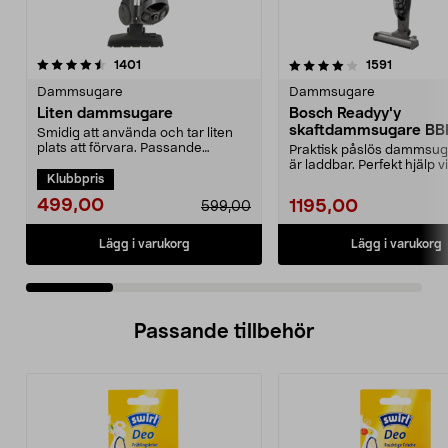
4.0 av 5 stjärnor
recensioner
4.5 av 5 stjärnor
recension
1401
1591
Dammsugare
Dammsugare
Liten dammsugare
Bosch Readyy'y
skaftdammsugare B
Smidig att använda och tar liten
14,4 V
plats att förvara. Passande
Praktisk påslös dammsu
dammsugarpåse 44-17...
är laddbar. Perfekt hjälp v
Klubbpris
snabbstädning. 2-i-...
499,00
1195,00
599,00
Lägg i varukorg
Lägg i varukorg
Passande tillbehör