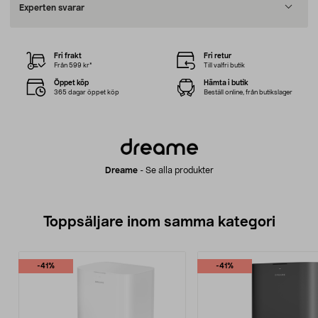
Experten svarar
Fri frakt
Fri retur
Från 599 kr*
Till valfri butik
Öppet köp
Hämta i butik
365 dagar öppet köp
Beställ online, från butikslager
Dreame
-
Se alla produkter
Toppsäljare inom samma kategori
-41%
-41%