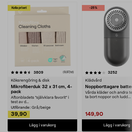
Kolla priset
-25%
4.0av 5 stjärnor
recensioner
4.5av 5 stjärnor
recensio
3809
3252
(9,97/st)
Köksrengöring & disk
Klädvård
Mikrofiberduk 32 x 31 cm, 4-
Noppborttagare batter
pack
Vårda kläder och andra tex
ta bort noppor och ludd.
Aftonbladets "självklara favorit” i
Noppborttagaren fräs...
test av d...
Utförande:
Grå/beige
39,90
149,90
Lägg i varukorg
Lägg i varukorg