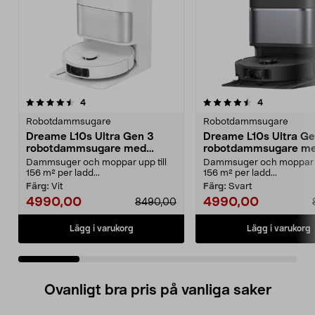
4.5 av 5 stjärnor
recensioner
5.0 av 5 stjärnor
recensioner
4
4
Robotdammsugare
Robotdammsugare
Dreame L10s Ultra Gen 3
Dreame L10s Ultra Ge
robotdammsugare med
robotdammsugare m
mopp och självtömning
mopp och självtömni
Dammsuger och moppar upp till
Dammsuger och moppar up
156 m² per ladd...
156 m² per ladd...
Färg:
Vit
Färg:
Svart
4990,00
4990,00
8490,00
Lägg i varukorg
Lägg i varukorg
Ovanligt bra pris på vanliga saker