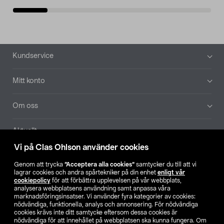
Sidfot
Kundservice
Mitt konto
Om oss
Aktuellt
Vi på Clas Ohlson använder cookies
Våra bolag
Genom att trycka
”Acceptera alla cookies”
samtycker du till att vi
lagrar cookies och andra spårtekniker på din enhet
enligt vår
Hitta butik
cookiepolicy
för att förbättra upplevelsen på vår webbplats,
analysera webbplatsens användning samt anpassa våra
marknadsföringsinsatser. Vi använder fyra kategorier av cookies:
nödvändiga, funktionella, analys och annonsering. För nödvändiga
SE
NO
FI
cookies krävs inte ditt samtycke eftersom dessa cookies är
nödvändiga för att innehållet på webbplatsen ska kunna fungera. Om