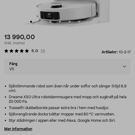
13 990,00
(inkl. moms)
5.0
(
1
)
Artikelnr:
10-2-17
Select
Färg
variant
Vit
Självtömmande robot som även når under soffor och sängar (höjd 8,9
cm).
Dreame X50 Ultra robotdammsugare med mopp och sugkraft på hela
20 000 Pa.
Trasselfri dubbelborste passar extra bra i hem med husdjur.
Självrengörande docka tvättar moppar med 80 °C varmvatten.
Styr städningen i appen eller med Alexa, Google Home och Siri.
Mer information