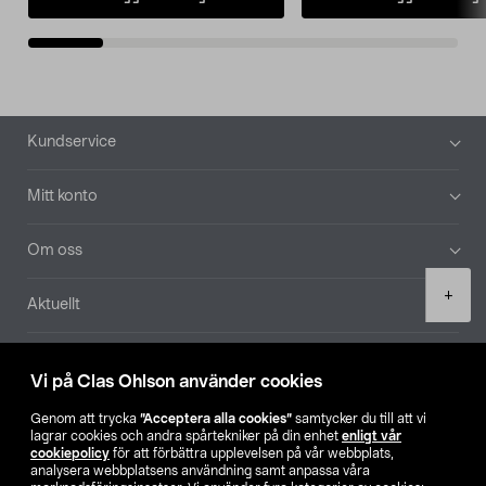
Sidfot
Kundservice
Mitt konto
Om oss
Product
+
Aktuellt
quantity
Våra bolag
Vi på Clas Ohlson använder cookies
Hitta butik
Genom att trycka
”Acceptera alla cookies”
samtycker du till att vi
lagrar cookies och andra spårtekniker på din enhet
enligt vår
cookiepolicy
för att förbättra upplevelsen på vår webbplats,
SE
NO
FI
analysera webbplatsens användning samt anpassa våra