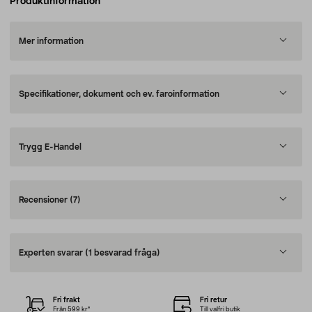
Produktinformation
Mer information
Specifikationer, dokument och ev. faroinformation
Trygg E-Handel
Recensioner
(7)
Experten svarar
(1 besvarad fråga)
Fri frakt
Fri retur
Från 599 kr*
Till valfri butik