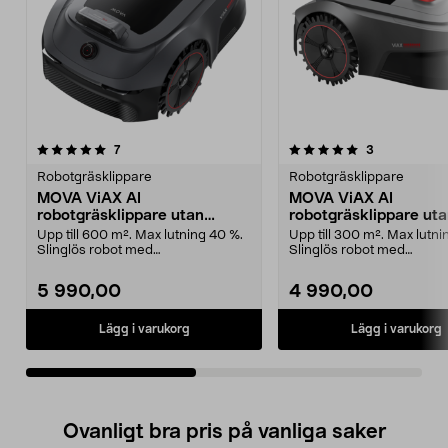
5.0av 5 stjärnor
recensioner
3.5av 5 stjärnor
recensioner
7
3
Robotgräsklippare
Robotgräsklippare
MOVA ViAX AI
MOVA ViAX AI
robotgräsklippare utan
robotgräsklippare ut
slinga, 600 m²
slinga, 300 m2
Upp till 600 m². Max lutning 40 %.
Upp till 300 m². Max lutni
Slinglös robot med
Slinglös robot med
kameranavigation. MOVA ViA...
kameranavigation. MOVA V
5 990,00
4 990,00
Lägg i varukorg
Lägg i varukorg
Ovanligt bra pris på vanliga saker