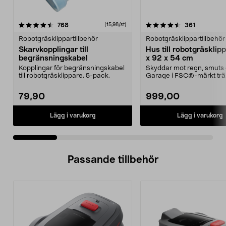
4.5 av 5 stjärnor
recensioner
4.5 av 5 stjärnor
recensione
768
361
(15,98/st)
Robotgräsklippartillbehör
Robotgräsklippartillbehör
Skarvkopplingar till
Hus till robotgräsklip
begränsningskabel
x 92 x 54 cm
Kopplingar för begränsningskabel
Skyddar mot regn, smuts 
till robotgräsklippare. 5-pack.
Garage i FSC®-märkt trä
Lättmonterat – huset p...
79,90
999,00
Lägg i varukorg
Lägg i varukorg
Passande tillbehör