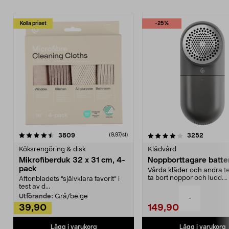
Kolla priset
-25%
4.0av 5 stjärnor
recensioner
4.5av 5 stjärnor
recensio
3809
3252
(9,97/st)
Köksrengöring & disk
Klädvård
Mikrofiberduk 32 x 31 cm, 4-
Noppborttagare batter
pack
Vårda kläder och andra tex
ta bort noppor och ludd.
Aftonbladets "självklara favorit” i
Noppborttagaren fräs...
test av d...
Utförande:
Grå/beige
-
39,90
149,90
Lägg i varukorg
Lägg i varukorg