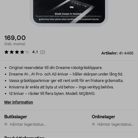
169,00
(inkl. moms)
4.1
(
7
)
Artikelnr:
41-4465
Original reservdelar till din Dreame robotgräsklippare.
Dreame A1-, A1 Pro- och A2-knivar – håller skärpan under lång tid.
Vassa gräsklipparknivar ger ett rent snitt för en friskare gräsmatta.
Knivarna är enkla att byta ut vid behov – inga verktyg behövs.
12 knivar – räcker till flera byten. Modell: MQBA10.
Mer information
Butikslager
Onlinelager
Hämtar lagerstatus...
Hämtar lagerstatus...