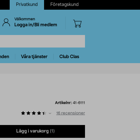
Privatkund
Företagskund
Välkommen
Logga in/Bli medlem
nden
Våra tjänster
Club Clas
Artikelnr:
41-6111
16
recensioner
Lägg i varukorg
(1)