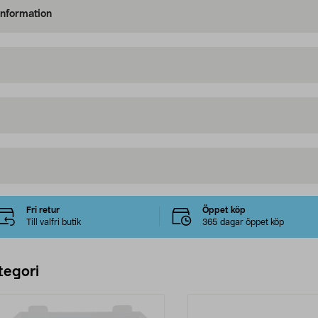
information
Fri retur
Öppet köp
Till valfri butik
365 dagar öppet köp
tegori