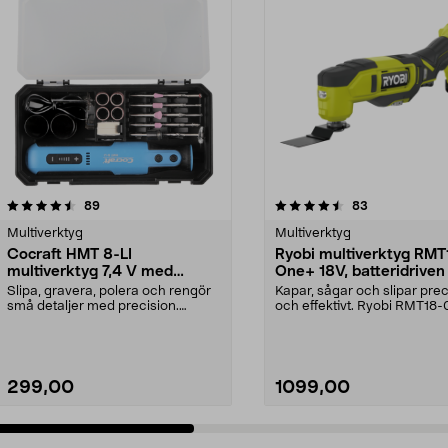
4.5 av 5 stjärnor
recensioner
4.5 av 5 stjärnor
recensioner
89
83
Multiverktyg
Multiverktyg
Cocraft HMT 8-LI
Ryobi multiverktyg RM
multiverktyg 7,4 V med
One+ 18V, batteridriven
tillbehör
Slipa, gravera, polera och rengör
Kapar, sågar och slipar prec
små detaljer med precision.
och effektivt. Ryobi RMT18-
Cocraft HMT 8-LI –...
sladdlöst multive...
299,00
1099,00