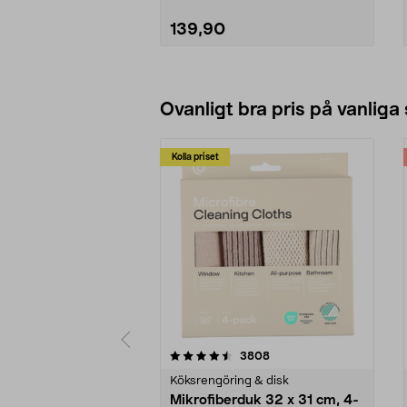
139,90
Lägg i varukorg
Ovanligt bra pris på vanliga
Kolla priset
5av 5 stjärnor
4.0av 5 stjärnor
recensioner
3808
Köksrengöring & disk
Mikrofiberduk 32 x 31 cm, 4-