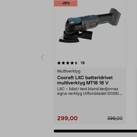
-25%
5 av 5 stjärnor
4.5 av 5 stjärnor
recensioner
19
Multiverktyg
Cocraft LXC batteridrivet
multiverktyg MT18 18 V
LXC – bäst i test bland kedjornas
egna verktyg (Aftonbladet 2026).
Cocraft LXC M...
299,00
399,00