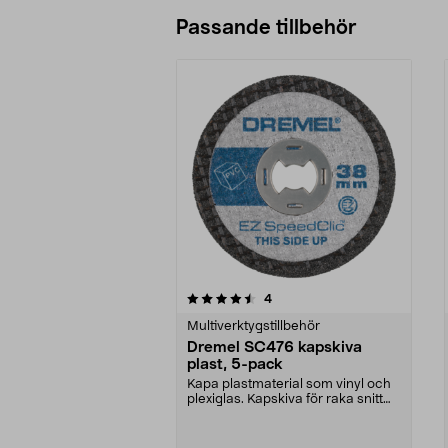
Passande tillbehör
5av 5 stjärnor
4.5av 5 stjärnor
recensioner
4
Multiverktygstillbehör
Dremel SC476 kapskiva
plast, 5-pack
Kapa plastmaterial som vinyl och
plexiglas. Kapskiva för raka snitt
och fräsning...