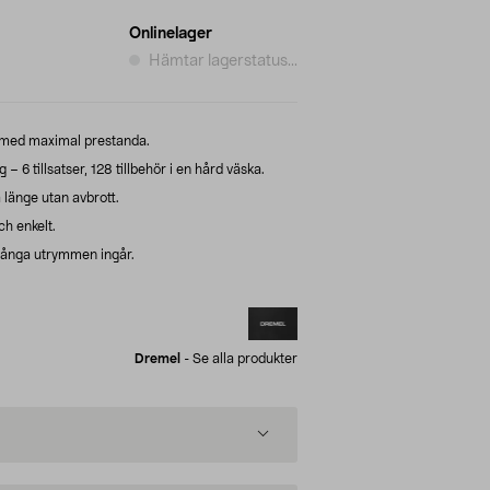
Onlinelager
Hämtar lagerstatus...
a med maximal prestanda.
6 tillsatser, 128 tillbehör i en hård väska.
 länge utan avbrott.
ch enkelt.
 trånga utrymmen ingår.
Dremel
-
Se alla produkter