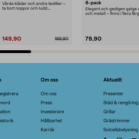
8-pack
Vårda kläder och andra textilier –
ta bort noppor och ludd.
Elegant och gedigen galge a
Noppborttagaren fräs...
och metall – finns i flera färg
Galge med sv...
149,90
79,90
199,90
Lägg i varukorg
Lägg i varukorg
o
Om oss
Aktuellt
egistrera
Om oss
Presenter
enord
Press
Städ & rengöring
ation
Investerare
Grillar
istorik
Hållbarhet
Grästrimmer
Karriär
Solcellsbelysning