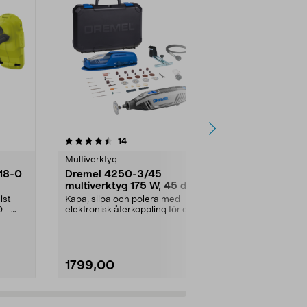
5.0 av 5 stjärnor
recensioner
4.5
14
6
Multiverktyg
Multiverktyg
T18-0
Dremel 4250-3/45
Ryobi mult
multiverktyg 175 W, 45 delar
One+ 18 V 
ist
Kapa, slipa och polera med
Bäst i test 20
0 –
elektronisk återkoppling för extra
toppklass och
kraft. Dremel 4250...
enligt tidninge
1799,00
1999,00