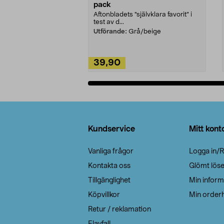
pack
Aftonbladets "självklara favorit” i
test av d...
Utförande:
Grå/beige
39,90
Lägg i varukorg
Sidfot
Kundservice
Mitt kont
Vanliga frågor
Logga in/R
Kontakta oss
Glömt lös
Tillgänglighet
Min inform
Köpvillkor
Min orderh
Retur / reklamation
Elavfall