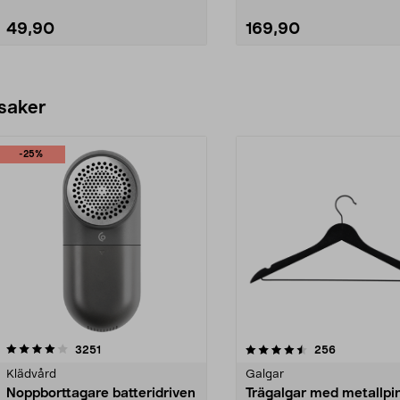
49,90
169,90
Lägg i varukorg
Lägg i varukorg
 saker
-25%
4.5av 5 stjärnor
recensioner
4.0av 5 stjärnor
recensioner
3251
256
Klädvård
Galgar
Noppborttagare batteridriven
Trägalgar med metallpi