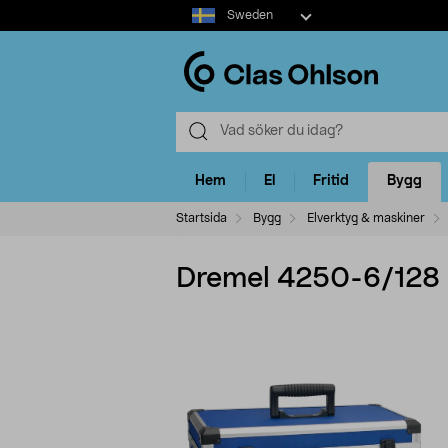
Select
Sweden
market
Hem
El
Fritid
Bygg
Startsida
Bygg
Elverktyg & maskiner
Dremel 4250-6/128 m