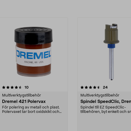
4.5av 5 stjärnor
recensioner
recensioner
10
24
Multiverktygstillbehör
Multiverktygstillbehör
Dremel 421 Polervax
Spindel SpeedClic, Dre
För polering av metall och plast.
Spindel till EZ SpeedClic-
Polervaxet tar bort oxidskikt och
tillbehören, byt enkelt och 
mindre ojämn...
tillbehör utan nyck...