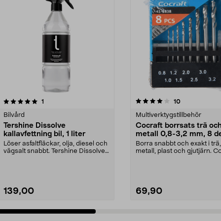
4.0 av 5 stjärnor
recensioner
4.5 av 5 stjärnor
recensioner
1
10
Bilvård
Multiverktygstillbehör
Tershine Dissolve
Cocraft borrsats trä oc
kallavfettning bil, 1 liter
metall 0,8-3,2 mm, 8 d
Löser asfaltfläckar, olja, diesel och
Borra snabbt och exakt i trä,
vägsalt snabbt. Tershine Dissolve
metall, plast och gjutjärn. C
– effekt...
borrsats – sna...
139,00
69,90