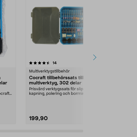
4.5 av 5 stjärnor
recensioner
5.0
14
2
Multiverktygstillbehör
Multiverktygst
h
Cocraft tillbehörssats till
Spindel Spe
elar
multiverktyg, 302 delar
Spindel till E
tillbehören, b
Prisvärd verktygssats för slipning,
tillbehör utan 
ocraft
kapning, polering och borrning.
Cocraft till...
199,90
169,90