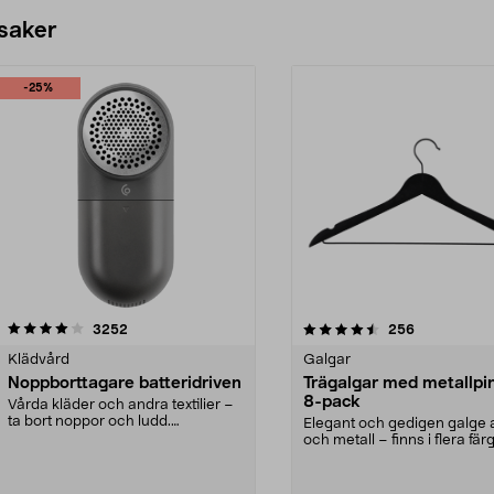
 saker
-25%
4.5av 5 stjärnor
recensioner
4.0av 5 stjärnor
recensioner
3252
256
Klädvård
Galgar
Noppborttagare batteridriven
Trägalgar med metallpi
8-pack
Vårda kläder och andra textilier –
ta bort noppor och ludd.
Elegant och gedigen galge a
Noppborttagaren fräs...
och metall – finns i flera färg
Galge med sv...