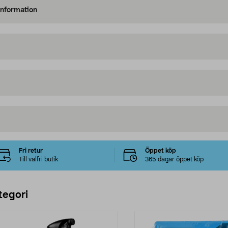
information
Fri retur
Öppet köp
Till valfri butik
365 dagar öppet köp
tegori