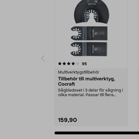
0 av 5 stjärnor
5.0 av 5 stjärnor
recensioner
95
Multiverktygstillbehör
Tillbehör till multiverktyg,
Cocraft
Sågbladsset i 3 delar för sågning i
olika material. Passar till flera
multiverkt...
159,90