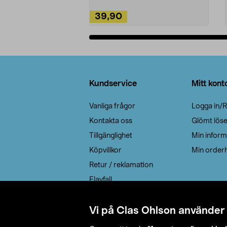
39,90
Lägg i varukorg
Sidfot
Kundservice
Mitt kont
Vanliga frågor
Logga in/R
Kontakta oss
Glömt lös
Tillgänglighet
Min inform
Köpvillkor
Min orderh
Retur / reklamation
Elavfall
Cookie policy
Leveransalternativ
Vi på Clas Ohlson använder