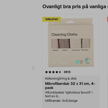
Ovanligt bra pris på vanliga
Kolla priset
5av 5 stjärnor
4.0av 5 stjärnor
recensioner
3813
Köksrengöring & disk
Mikrofiberduk 32 x 31 cm, 4-
pack
Aftonbladets "självklara favorit” i
test av d...
Utförande:
Grå/beige