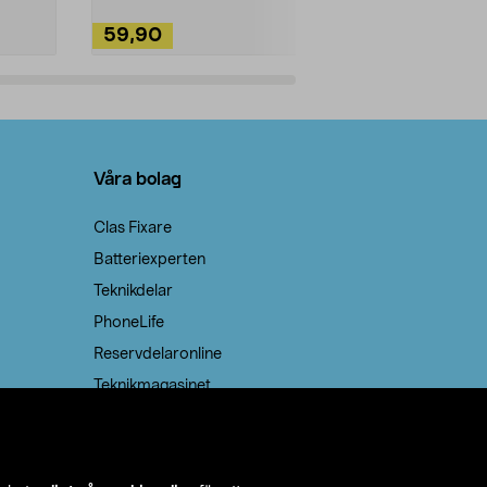
59,90
49,90
Lägg i varukorg
Lägg
Våra bolag
Clas Fixare
Batteriexperten
Teknikdelar
PhoneLife
Reservdelaronline
Teknikmagasinet