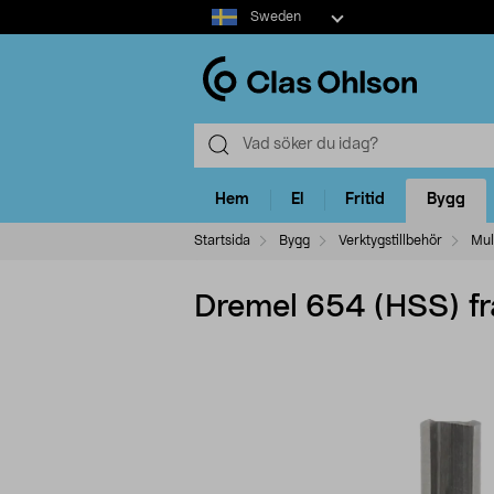
Select
Sweden
market
Hem
El
Fritid
Bygg
Startsida
Bygg
Verktygstillbehör
Mul
Dremel 654 (HSS) f