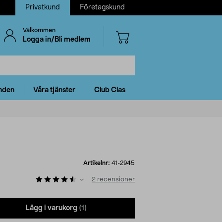
Privatkund
Företagskund
Välkommen
Logga in/Bli medlem
nden
Våra tjänster
Club Clas
Artikelnr:
41-2945
2
recensioner
Lägg i varukorg
(1)