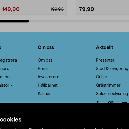
149,90
79,90
199,90
Lägg i varukorg
Lägg i varukorg
o
Om oss
Aktuellt
egistrera
Om oss
Presenter
enord
Press
Städ & rengöring
ation
Investerare
Grillar
istorik
Hållbarhet
Grästrimmer
Karriär
Solcellsbelysning
 cookies