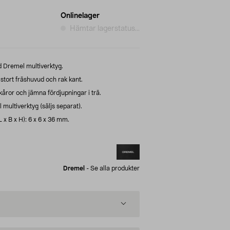
Onlinelager
Hämtar lagerstatus...
 Dremel multiverktyg.
stort fräshuvud och rak kant.
skåror och jämna fördjupningar i trä.
multiverktyg (säljs separat).
x B x H): 6 x 6 x 36 mm.
Dremel
-
Se alla produkter