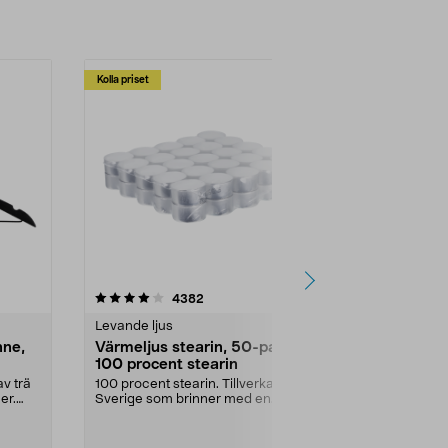
Kolla priset
Multibuy
4.5av 5 stjärnor
recensioner
4.5
4382
2
Levande ljus
Rengöringsm
nne,
Värmeljus stearin, 50-pack,
Bikarbonat
100 procent stearin
Ett allsidigt 
städning och 
v trä
100 procent stearin. Tillverkade i
ute. Städa med
er.
Sverige som brinner med en
vacker och sotfri ...