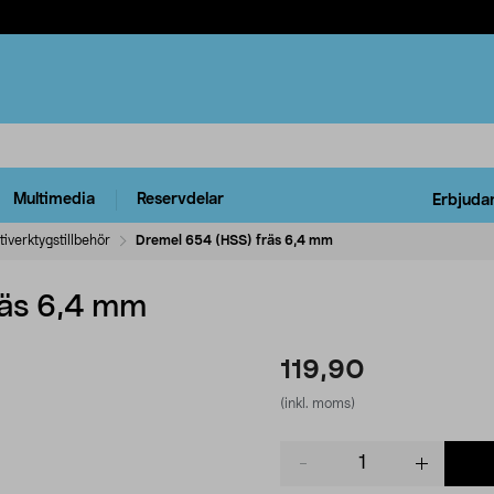
Multimedia
Reservdelar
Erbjuda
tiverktygstillbehör
Dremel 654 (HSS) fräs 6,4 mm
räs 6,4 mm
119,90
(inkl. moms)
Product
quantity