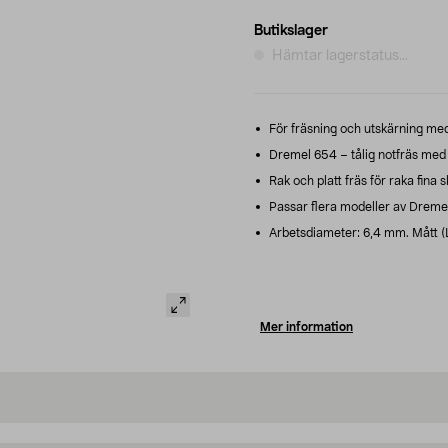
Butikslager
Hämtar lagerstatus...
För fräsning och utskärning med
Dremel 654 – tålig notfräs med 
Rak och platt fräs för raka fina 
Passar flera modeller av Dremel 
Arbetsdiameter: 6,4 mm. Mått (L 
Mer information