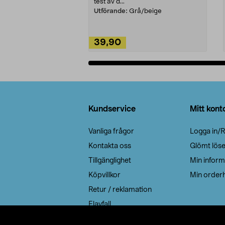
test av d...
Utförande:
Grå/beige
39,90
Lägg i varukorg
Sidfot
Kundservice
Mitt kont
Vanliga frågor
Logga in/R
Kontakta oss
Glömt lös
Tillgänglighet
Min inform
Köpvillkor
Min orderh
Retur / reklamation
Elavfall
Cookie policy