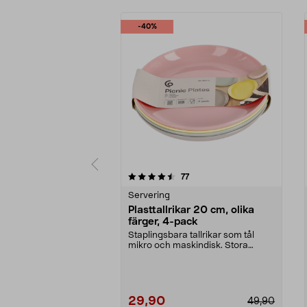
-40%
5 av 5 stjärnor
5.0 av 5 stjärnor
recensioner
77
Servering
Plasttallrikar 20 cm, olika
färger, 4-pack
Staplingsbara tallrikar som tål
mikro och maskindisk. Stora
plasttallrikar med h...
29,90
49,90