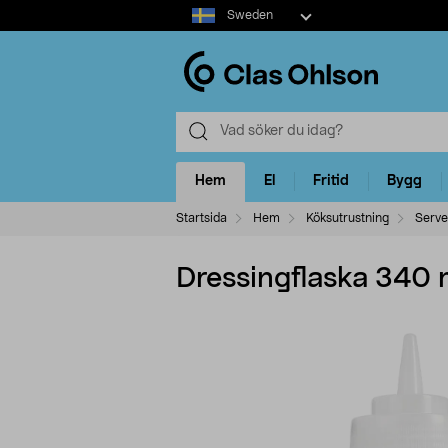
Select
Sweden
market
Hem
El
Fritid
Bygg
Startsida
Hem
Köksutrustning
Serve
Dressingflaska 340 