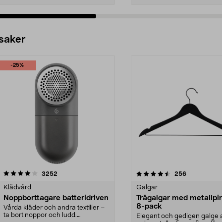
 saker
-25%
4.5av 5 stjärnor
recensioner
4.0av 5 stjärnor
recensioner
3252
256
Klädvård
Galgar
Noppborttagare batteridriven
Trägalgar med metallpi
8-pack
Vårda kläder och andra textilier –
ta bort noppor och ludd.
Elegant och gedigen galge a