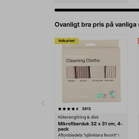
Ovanligt bra pris på vanliga
Kolla priset
5av 5 stjärnor
4.0av 5 stjärnor
recensioner
3813
Köksrengöring & disk
Mikrofiberduk 32 x 31 cm, 4-
pack
Aftonbladets "självklara favorit” i