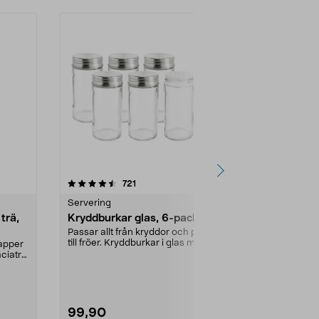
Nyhet
recensioner
4.5
721
0.0 av 5 stjärnor
Servering
Övriga köksti
trä,
Kryddburkar glas, 6-pack
Toppingstat
behållare ro
Passar allt från kryddor och pyssel
till fröer. Kryddburkar i glas med
papper
Få ordning på
skruvlock...
ciaträ.
laga och ser
hemma. Toppin
99,90
399,00