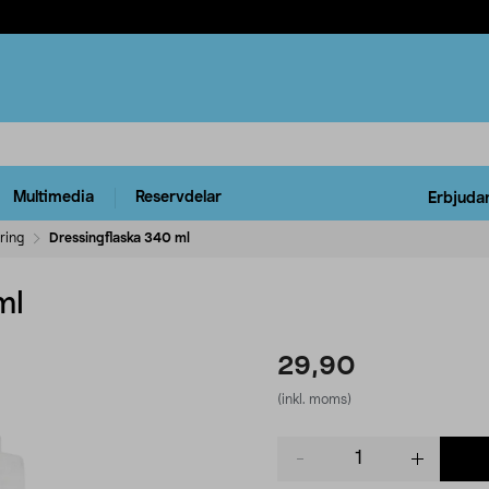
Multimedia
Reservdelar
Erbjuda
ring
Dressingflaska 340 ml
ml
29,90
(inkl. moms)
Product
quantity