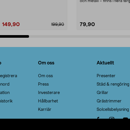
Noppborttagaren fräs...
och metall – finns i flera färg
Galge med sv...
149,90
79,90
199,90
Lägg i varukorg
Lägg i varukorg
o
Om oss
Aktuellt
egistrera
Om oss
Presenter
enord
Press
Städ & rengöring
ation
Investerare
Grillar
istorik
Hållbarhet
Grästrimmer
Karriär
Solcellsbelysning