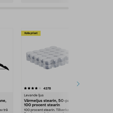
Kolla priset
Multibuy
4.5av 5 stjärnor
recensioner
4.5
4378
2
Levande ljus
Rengöringsm
nne,
Värmeljus stearin, 50-pack,
Bikarbonat
100 procent stearin
Ett allsidigt 
städning och 
v trä
100 procent stearin. Tillverkade i