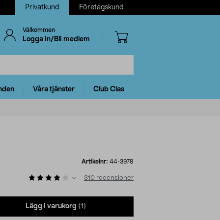
Privatkund
Företagskund
Välkommen
Logga in/Bli medlem
nden
Våra tjänster
Club Clas
Artikelnr:
44-3978
310
recensioner
Lägg i varukorg
(1)