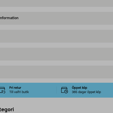
information
Fri retur
Öppet köp
Till valfri butik
365 dagar öppet köp
tegori