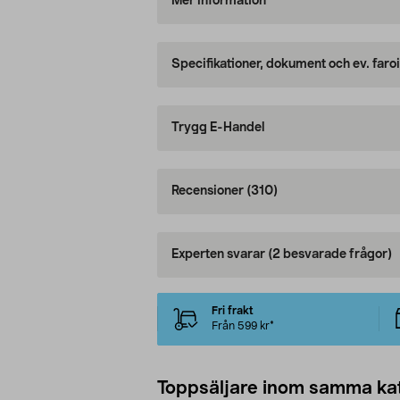
Mer information
Specifikationer, dokument och ev. faro
Trygg E-Handel
Recensioner
(310)
Experten svarar
(2 besvarade frågor)
Fri frakt
Från 599 kr*
Toppsäljare inom samma ka