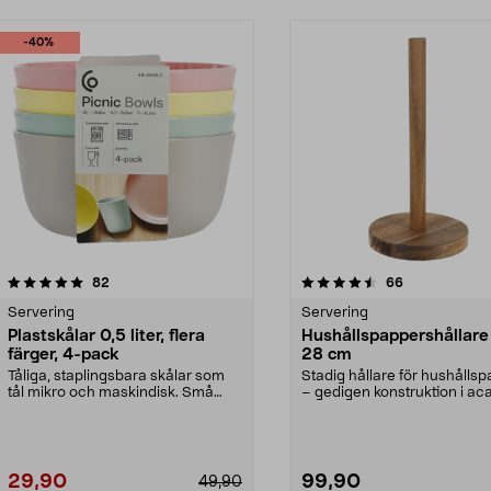
-40%
4.5 av 5 stjärnor
recensioner
4.5 av 5 stjärnor
recensioner
82
66
Servering
Servering
Plastskålar 0,5 liter, flera
Hushållspappershållare 
färger, 4-pack
28 cm
Tåliga, staplingsbara skålar som
Stadig hållare för hushålls
tål mikro och maskindisk. Små
– gedigen konstruktion i aca
skålar med hög ka...
Hushållspa...
29,90
99,90
49,90