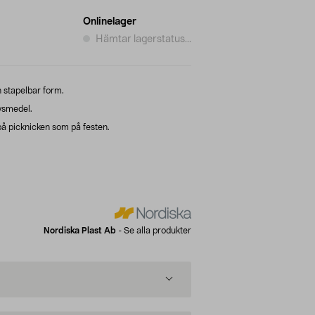
Onlinelager
Hämtar lagerstatus...
n stapelbar form.
ivsmedel.
på picknicken som på festen.
Nordiska Plast Ab
-
Se alla produkter