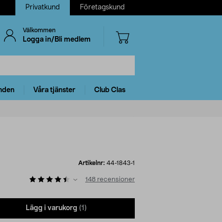
Privatkund
Företagskund
Välkommen
Logga in/Bli medlem
nden
Våra tjänster
Club Clas
Artikelnr:
44-1843-1
148
recensioner
Lägg i varukorg
(1)