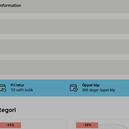
information
Fri retur
Öppet köp
Till valfri butik
365 dagar öppet köp
tegori
-33%
-38%