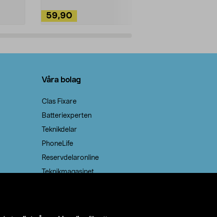
59,90
49,90
Lägg i varukorg
Lägg
Våra bolag
Clas Fixare
Batteriexperten
Teknikdelar
PhoneLife
Reservdelaronline
Teknikmagasinet