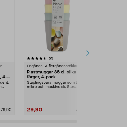
4.5 av 5 stjärnor
recensioner
4.5
55
1
r
Engångs- & flergångsartiklar
Engångs- & fl
Plastmuggar 35 cl, olika
Pappersmug
, 4-
färger, 4-pack
Storpack pa
märkt kartong
dent,
Staplingsbara muggar som tål
dryck. Pappe
h
mikro och maskindisk. Stora
plastmuggar (350 ml) – ...
29,90
39,90
79,90
49,90