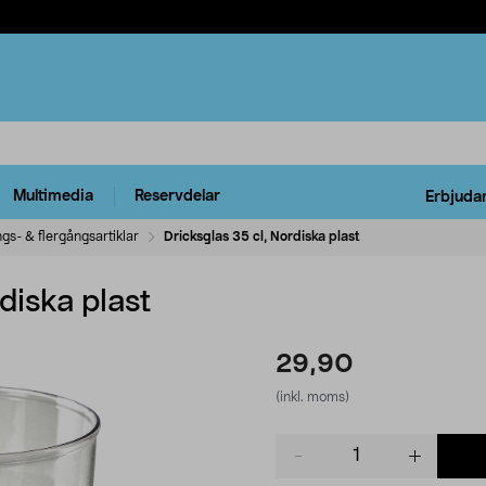
Multimedia
Reservdelar
Erbjuda
gs- & flergångsartiklar
Dricksglas 35 cl, Nordiska plast
diska plast
29,90
(inkl. moms)
Product
quantity