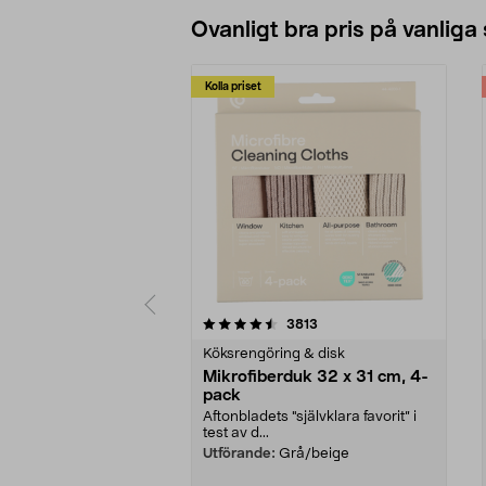
Ovanligt bra pris på vanliga
Kolla priset
5av 5 stjärnor
4.0av 5 stjärnor
recensioner
3813
Köksrengöring & disk
Mikrofiberduk 32 x 31 cm, 4-
pack
Aftonbladets "självklara favorit” i
test av d...
Utförande:
Grå/beige