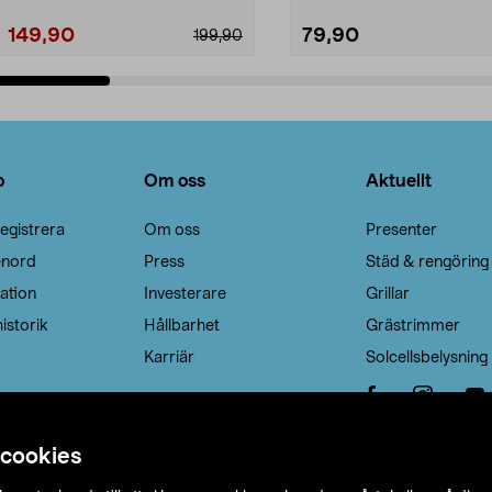
149,90
79,90
199,90
Lägg i varukorg
Lägg i varukorg
o
Om oss
Aktuellt
egistrera
Om oss
Presenter
enord
Press
Städ & rengöring
ation
Investerare
Grillar
istorik
Hållbarhet
Grästrimmer
Karriär
Solcellsbelysning
 cookies