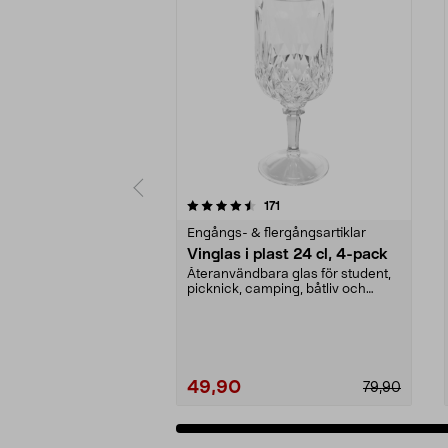
5 av 5 stjärnor
4.5 av 5 stjärnor
recensioner
171
Engångs- & flergångsartiklar
Vinglas i plast 24 cl, 4-pack
Återanvändbara glas för student,
picknick, camping, båtliv och
husbil. Vinglas i...
49,90
79,90