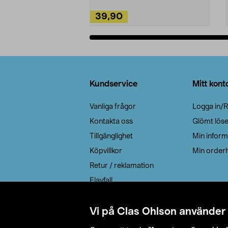
39,90
Lägg i varukorg
Sidfot
Kundservice
Mitt kont
Vanliga frågor
Logga in/R
Kontakta oss
Glömt lös
Tillgänglighet
Min inform
Köpvillkor
Min orderh
Retur / reklamation
Elavfall
Cookie policy
Leveransalternativ
Vi på Clas Ohlson använder