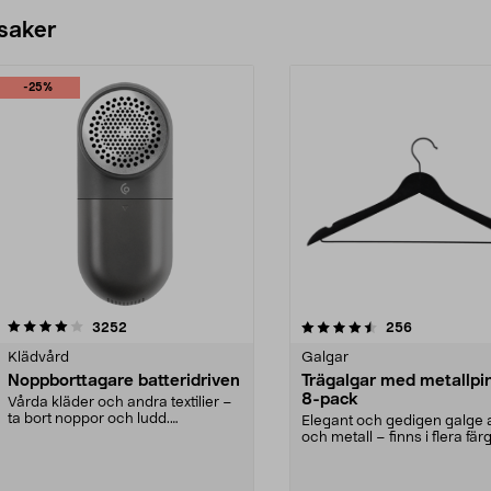
 saker
-25%
4.5av 5 stjärnor
recensioner
4.0av 5 stjärnor
recensioner
3252
256
Klädvård
Galgar
Noppborttagare batteridriven
Trägalgar med metallpi
8-pack
Vårda kläder och andra textilier –
ta bort noppor och ludd.
Elegant och gedigen galge a
Noppborttagaren fräs...
och metall – finns i flera färg
Galge med sv...