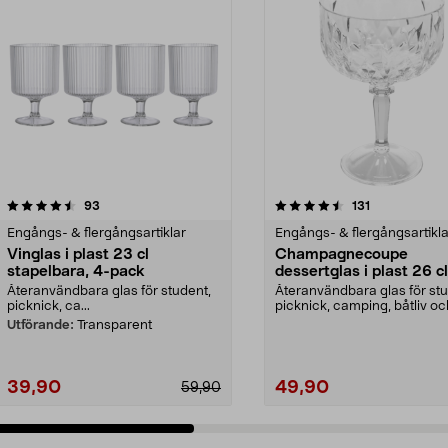
4.5 av 5 stjärnor
recensioner
4.5 av 5 stjärnor
recensioner
93
131
Engångs- & flergångsartiklar
Engångs- & flergångsartikla
Vinglas i plast 23 cl
Champagnecoupe
stapelbara, 4-pack
dessertglas i plast 26 cl
pack
Återanvändbara glas för student,
Återanvändbara glas för stu
picknick, ca...
picknick, camping, båtliv oc
husbil. Champagne...
Utförande:
Transparent
39,90
49,90
59,90