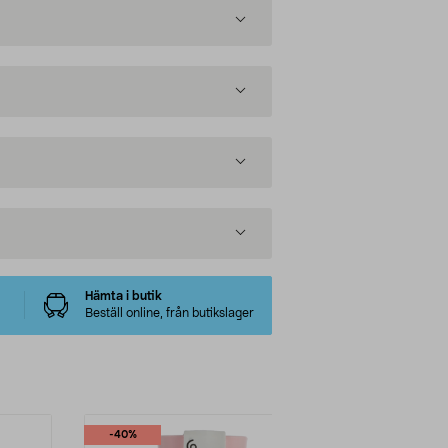
Hämta i butik
Beställ online, från butikslager
-40%