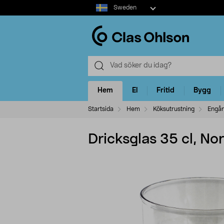
Select
Sweden
market
Hem
El
Fritid
Bygg
Startsida
Hem
Köksutrustning
Engån
Dricksglas 35 cl, Nor