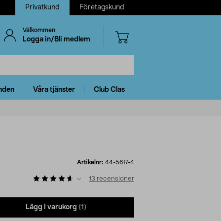
Privatkund
Företagskund
Välkommen
Logga in/Bli medlem
nden
Våra tjänster
Club Clas
Artikelnr:
44-5617-4
13
recensioner
Lägg i varukorg
(1)