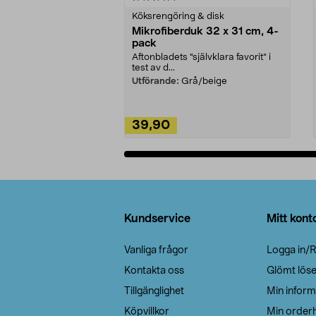
Köksrengöring & disk
Mikrofiberduk 32 x 31 cm, 4-
pack
Aftonbladets "självklara favorit” i
test av d...
Utförande:
Grå/beige
39,90
Lägg i varukorg
Sidfot
Kundservice
Mitt kont
Vanliga frågor
Logga in/R
Kontakta oss
Glömt lös
Tillgänglighet
Min inform
Köpvillkor
Min orderh