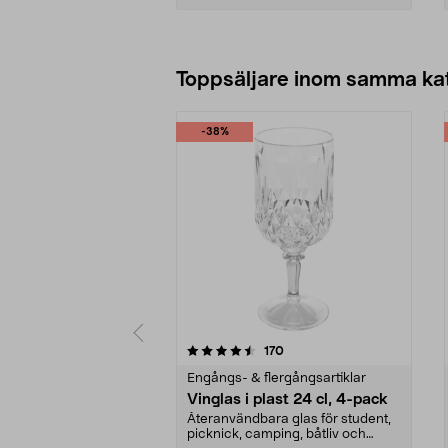
Lägg i varukorg
Toppsäljare inom samma ka
-38%
5 av 5 stjärnor
4.5 av 5 stjärnor
recensioner
170
Engångs- & flergångsartiklar
Vinglas i plast 24 cl, 4-pack
Återanvändbara glas för student,
picknick, camping, båtliv och