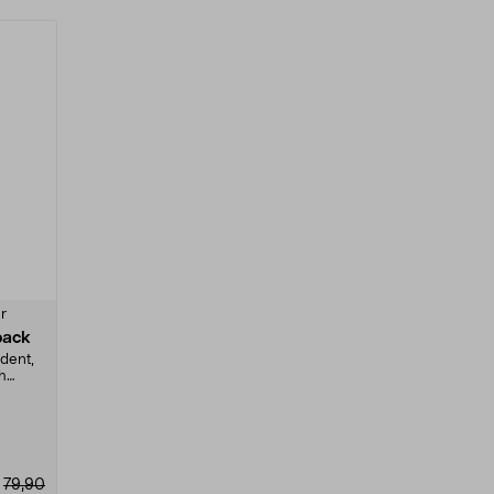
r
-pack
dent,
h
79,90