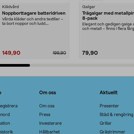
Klädvård
Galgar
Noppborttagare batteridriven
Trägalgar med metallpi
8-pack
Vårda kläder och andra textilier –
ta bort noppor och ludd.
Elegant och gedigen galge a
Noppborttagaren fräs...
och metall – finns i flera färg
Galge med sv...
149,90
79,90
199,90
Lägg i varukorg
Lägg i varukorg
o
Om oss
Aktuellt
egistrera
Om oss
Presenter
enord
Press
Städ & rengöring
ation
Investerare
Grillar
istorik
Hållbarhet
Grästrimmer