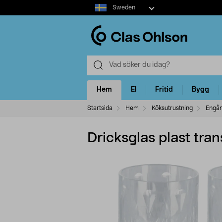
Select
Sweden
market
Hem
El
Fritid
Bygg
Startsida
Hem
Köksutrustning
Engån
Dricksglas plast tra