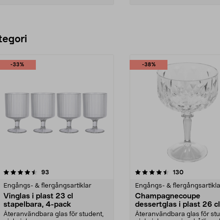
Lägg i varukorg
Lägg i varukorg
tegori
-33%
-38%
4.5 av 5 stjärnor
recensioner
4.5 av 5 stjärnor
recensioner
93
130
Engångs- & flergångsartiklar
Engångs- & flergångsartikla
Vinglas i plast 23 cl
Champagnecoupe
stapelbara, 4-pack
dessertglas i plast 26 cl
pack
Återanvändbara glas för student,
Återanvändbara glas för stu