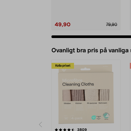
husbil. Vinglas i...
49,90
79,90
Ovanligt bra pris på vanliga
Kolla priset
5av 5 stjärnor
4.0av 5 stjärnor
recensioner
3809