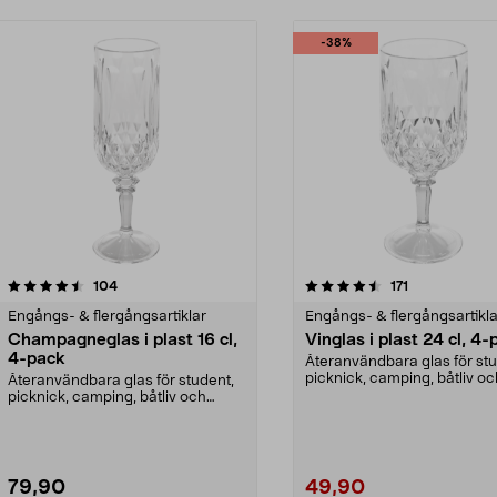
-38%
4.5av 5 stjärnor
recensioner
recensioner
104
171
Engångs- & flergångsartiklar
Engångs- & flergångsartikla
Champagneglas i plast 16 cl,
Vinglas i plast 24 cl, 4
4-pack
Återanvändbara glas för stu
picknick, camping, båtliv oc
Återanvändbara glas för student,
husbil. Vinglas i...
picknick, camping, båtliv och
husbil. Höga cham...
79,90
49,90