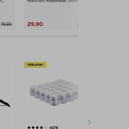
h
mikro och maskindisk. Stora
för varm och k
plastmuggar (350 ml) – ...
oblekta pappe
29,90
29,90
79,90
49,90
Kolla priset
Multibuy
4.5av 5 stjärnor
recensioner
4.5
4378
2