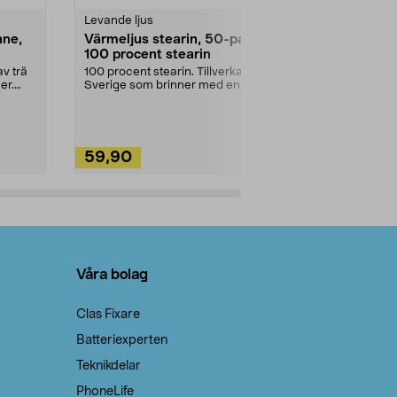
Levande ljus
Rengöringsm
nne,
Värmeljus stearin, 50-pack,
Bikarbonat
100 procent stearin
Ett allsidigt 
städning och 
v trä
100 procent stearin. Tillverkade i
ute. Städa med
er.
Sverige som brinner med en
vacker och sotfri ...
59,90
49,90
Lägg i varukorg
Lägg
Våra bolag
Clas Fixare
Batteriexperten
Teknikdelar
PhoneLife