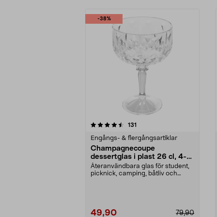
-38%
5av 5 stjärnor
4.5av 5 stjärnor
recensioner
131
Engångs- & flergångsartiklar
Champagnecoupe
dessertglas i plast 26 cl, 4-
pack
Återanvändbara glas för student,
picknick, camping, båtliv och
husbil. Champagne...
49,90
79,90