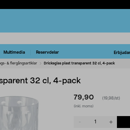
Multimedia
Reservdelar
Erbjuda
gs- & flergångsartiklar
Dricksglas plast transparent 32 cl, 4-pack
nsparent 32 cl, 4-pack
79,90
(19,98/st)
(inkl. moms)
Product
quantity