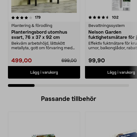
4.5 av 5 stjärnor
recensioner
4.5 av 5 stjärnor
recension
179
102
Plantering & förodling
Bevattningssystem
Planteringsbord utomhus
Nelson Garden
svart, 76 x 37 x 92 cm
fuktighetsmätare för 
Bekväm arbetshöjd, lättskött
Effektiv fuktmätare för kru
metallyta, gott om förvaring med
urnor, balkonglådor, rabat
hyllor och krokar....
Nelson Garden...
499,00
99,90
699,00
Lägg i varukorg
Lägg i varukorg
Passande tillbehör