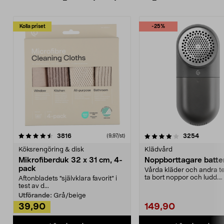
Kolla priset
-25%
4.0av 5 stjärnor
recensioner
4.5av 5 stjärnor
recensio
3816
3254
(9,97/st)
Köksrengöring & disk
Klädvård
Mikrofiberduk 32 x 31 cm, 4-
Noppborttagare batter
pack
Vårda kläder och andra tex
ta bort noppor och ludd.
Aftonbladets "självklara favorit” i
Noppborttagaren fräs...
test av d...
Utförande:
Grå/beige
39,90
149,90