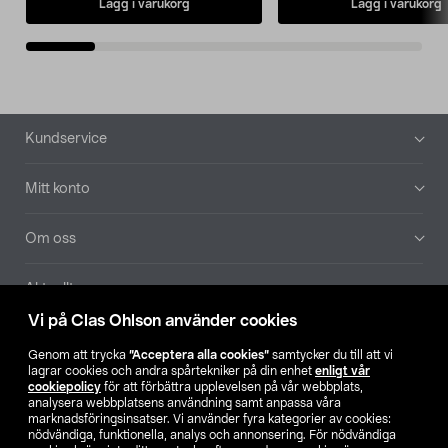
Lägg i varukorg
Lägg i varukorg
Sidfot
Kundservice
Mitt konto
Om oss
Aktuellt
Vi på Clas Ohlson använder cookies
Våra bolag
Genom att trycka
”Acceptera alla cookies”
samtycker du till att vi
lagrar cookies och andra spårtekniker på din enhet
enligt vår
Hitta butik
cookiepolicy
för att förbättra upplevelsen på vår webbplats,
analysera webbplatsens användning samt anpassa våra
marknadsföringsinsatser. Vi använder fyra kategorier av cookies:
nödvändiga, funktionella, analys och annonsering. För nödvändiga
SE
NO
FI