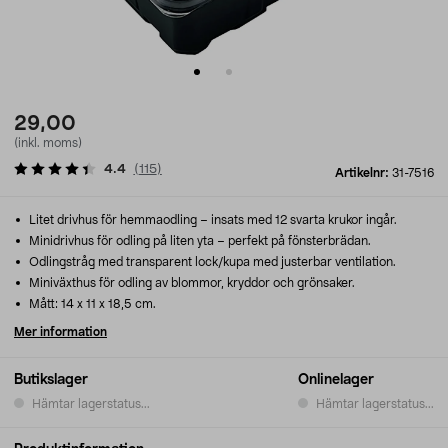
29,00
(inkl. moms)
4.4
(
115
)
Artikelnr:
31-7516
Litet drivhus för hemmaodling – insats med 12 svarta krukor ingår.
Minidrivhus för odling på liten yta – perfekt på fönsterbrädan.
Odlingstråg med transparent lock/kupa med justerbar ventilation.
Miniväxthus för odling av blommor, kryddor och grönsaker.
Mått: 14 x 11 x 18,5 cm.
Mer information
Butikslager
Onlinelager
Hämtar lagerstatus...
Hämtar lagerstatus...