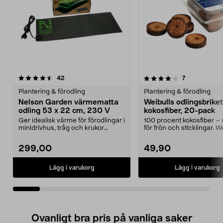
4.0av 5 stjärnor
recensioner
4.5av 5 stjärnor
recensioner
42
7
Plantering & förodling
Plantering & förodling
Nelson Garden värmematta
Weibulls odlingsbriket
odling 53 x 22 cm, 230 V
kokosfiber, 20-pack
Ger idealisk värme för förodlingar i
100 procent kokosfiber – n
minidrivhus, tråg och krukor
för frön och sticklingar. W
inomhus. Under...
odlingsbri...
299,00
49,90
Lägg i varukorg
Lägg i varukorg
Ovanligt bra pris på vanliga saker