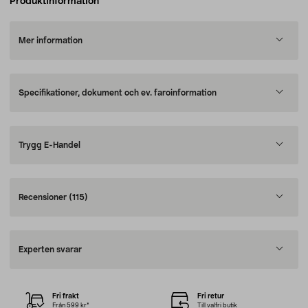
Produktinformation
Mer information
Specifikationer, dokument och ev. faroinformation
Trygg E-Handel
Recensioner
(115)
Experten svarar
Fri frakt
Fri retur
Från 599 kr*
Till valfri butik