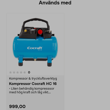
Används med
recensioner
0
Kompressor & tryckluftsverktyg
Kompressor Cocraft HC 16
• Liten behändig kompresssor
med hög kraft och låg vikt.
• För användning med små och
mellanstora verktyg.
• Perfekt till spikpistol, luftpåfyllning
999,00
av däck etc.