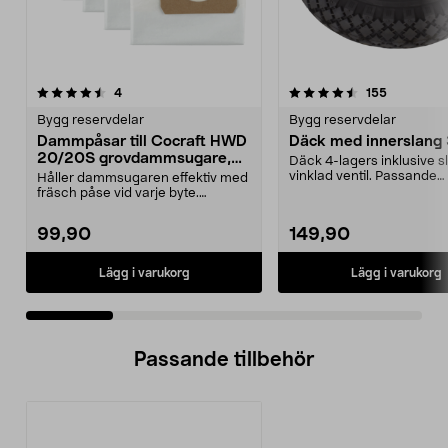
4.5 av 5 stjärnor
recensioner
5.0 av 5 stjärnor
recensione
4
155
Bygg reservdelar
Bygg reservdelar
Dammpåsar till Cocraft HWD
Däck med innerslang
20/20S grovdammsugare,
Däck 4-lagers inklusive 
5-pack
vinklad ventil. Passande
Håller dammsugaren effektiv med
luftgummihjul i dimen...
fräsch påse vid varje byte.
Dammsugarpåsar för C...
99,90
149,90
Lägg i varukorg
Lägg i varukorg
Passande tillbehör