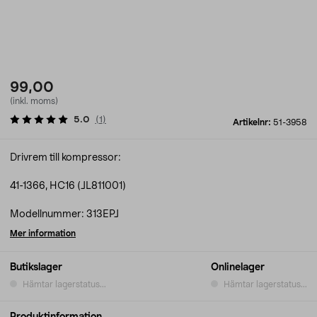
99,00
(inkl. moms)
5.0
(
1
)
Artikelnr:
51-3958
Drivrem till kompressor:
41-1366, HC16 (JL811001)
Modellnummer: 313EPJ
Mer information
Butikslager
Onlinelager
Hämtar lagerstatus...
Hämtar lagerstatus...