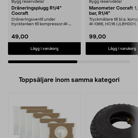
Bygg reservdelar
Bygg reservdelar
Dräneringsplugg R1/4"
Manometer Cocraft 1,
Cocraft
bar, R1/4"
Dräneringsventil under
Tryckmätare till bl.a. kom
trycktanken till kompressor:41-
41-1366, HC16 (JL811001).
1366, HC16 (JL811001).
49,00
99,00
Lägg i varukorg
Lägg i varukorg
Toppsäljare inom samma kategori