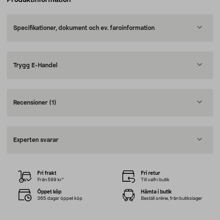
Produktinformation
Specifikationer, dokument och ev. faroinformation
Trygg E-Handel
Recensioner
(1)
Experten svarar
Fri frakt
Fri retur
Från 599 kr*
Till valfri butik
Öppet köp
Hämta i butik
365 dagar öppet köp
Beställ online, från butikslager