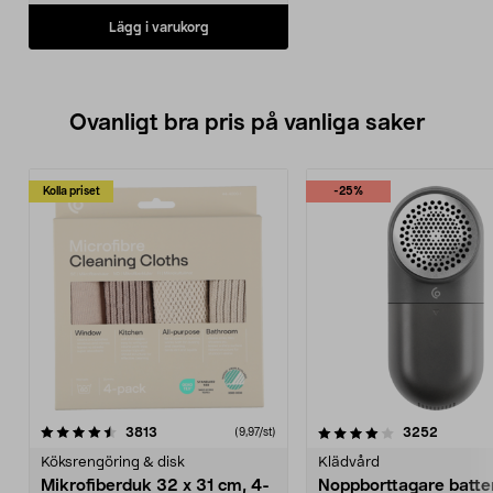
Lägg i varukorg
Ovanligt bra pris på vanliga saker
Kolla priset
-25%
4.0av 5 stjärnor
recensioner
4.5av 5 stjärnor
recensio
3813
3252
(9,97/st)
Köksrengöring & disk
Klädvård
Mikrofiberduk 32 x 31 cm, 4-
Noppborttagare batter