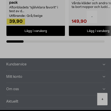
pack
Vårda kläder och andra tex
ta bort noppor och ludd.
Aftonbladets "självklara favorit” i
Noppborttagaren fräs...
test av d...
Utförande:
Grå/beige
-
39,90
149,90
Lägg i varukorg
Lägg i varukorg
Sidfot
Kundservice
Mitt konto
Om oss
Product
+
Aktuellt
quantity