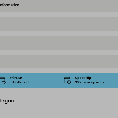
information
Fri retur
Öppet köp
Till valfri butik
365 dagar öppet köp
tegori