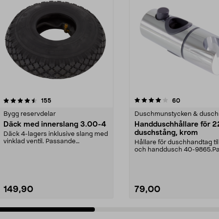
4.0 av 5 stjärnor
recensioner
4.5 av 5 stjärnor
recensioner
155
60
Bygg reservdelar
Duschmunstycken & dusch
Däck med innerslang 3.00-4
Handduschhållare för 
duschstång, krom
Däck 4-lagers inklusive slang med
vinklad ventil. Passande
Hållare för duschhandtag till
luftgummihjul i dimen...
och handdusch 40-9865.P
22 mm stång och ...
149,90
79,00