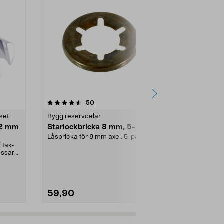
4.5 av 5 stjärnor
recensioner
4.0
50
9
set
Bygg reservdelar
Bygg reservd
22 mm
Starlockbricka 8 mm, 5-pack
Gummipack
till vattenlå
Låsbricka för 8 mm axel. 5-pack.
 tak-
Tätning till vat
assar
Passar rörsy
(innerdiamete
59,90
28,00