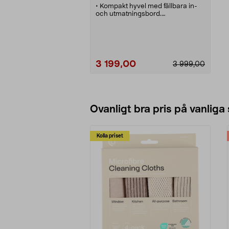
• Kompakt hyvel med fällbara in-
och utmatningsbord.
• Perfekt för hobbysnickeriet som
har begränsat utrymme.
• Automatisk matning.
• Två slipbara stål.
• Anslutning för spånutsug.
3 199,00
3 999,00
Se varianter
Ovanligt bra pris på vanliga
Kolla priset