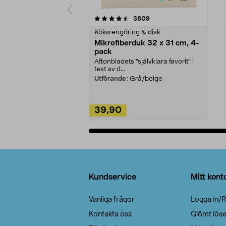
5av 5 stjärnor
4.0av 5 stjärnor
recensioner
3809
Köksrengöring & disk
Mikrofiberduk 32 x 31 cm, 4-
pack
Aftonbladets "självklara favorit” i
test av d...
Utförande:
Grå/beige
39,90
Lägg i varukorg
Sidfot
Kundservice
Mitt kont
Vanliga frågor
Logga in/R
Kontakta oss
Glömt lös