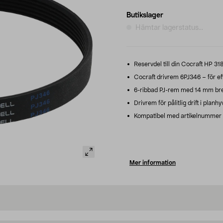
Butikslager
Hämtar lagerstatus...
Reservdel till din Cocraft HP 31
Cocraft drivrem 6PJ346 – för effe
6-ribbad PJ-rem med 14 mm bred
Drivrem för pålitlig drift i planh
Kompatibel med artikelnummer
Mer information