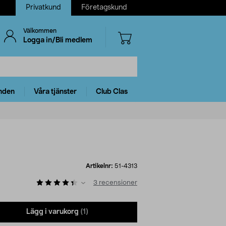
Privatkund
Företagskund
Välkommen
Logga in/Bli medlem
nden
Våra tjänster
Club Clas
Artikelnr:
51-4313
3
recensioner
Lägg i varukorg
(1)