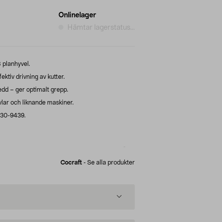
Onlinelager
Hämtar lagerstatus...
8 planhyvel.
ktiv drivning av kutter.
d – ger optimalt grepp.
yvlar och liknande maskiner.
 30-9439.
Cocraft
-
Se alla produkter