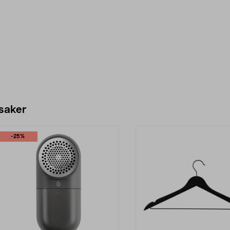
 saker
-25%