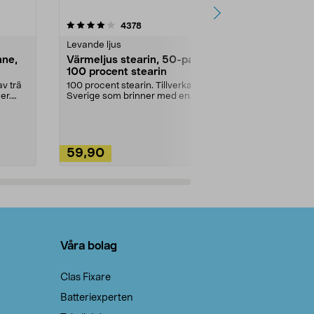
4.5av 5 stjärnor
recensioner
4.5
4378
2
Levande ljus
Rengöringsm
nne,
Värmeljus stearin, 50-pack,
Bikarbonat
100 procent stearin
Ett allsidigt 
städning och 
v trä
100 procent stearin. Tillverkade i
ute. Städa med
er.
Sverige som brinner med en
vacker och sotfri ...
59,90
49,90
Lägg i varukorg
Lägg
Våra bolag
Clas Fixare
Batteriexperten