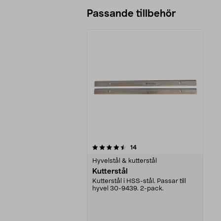
Passande tillbehör
5av 5 stjärnor
recensioner
14
Hyvelstål & kutterstål
Kutterstål
Kutterstål i HSS-stål. Passar till
hyvel 30-9439. 2-pack.