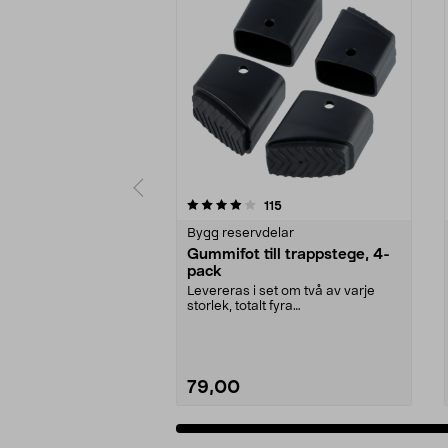
0 av 5 stjärnor
4.5 av 5 stjärnor
recensioner
115
Bygg reservdelar
Gummifot till trappstege, 4-
pack
Levereras i set om två av varje
storlek, totalt fyra
stycken.Innermåtten på de t...
79,00