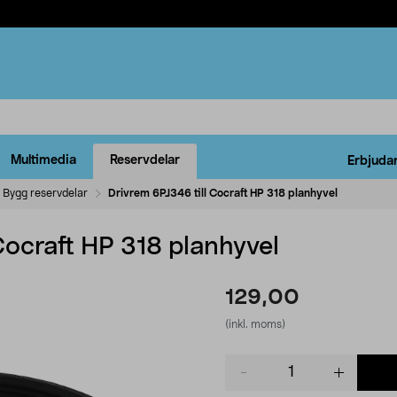
Multimedia
Reservdelar
Erbjuda
Bygg reservdelar
Drivrem 6PJ346 till Cocraft HP 318 planhyvel
Cocraft HP 318 planhyvel
129,00
(inkl. moms)
Product
quantity