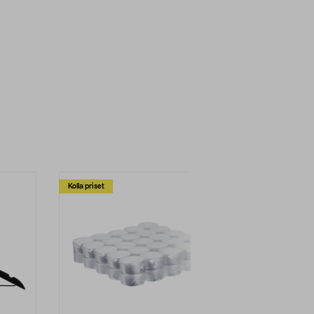
Kolla priset
Multibuy