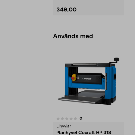
349,00
Lägg i varukorg
Används med
recensioner
0
0 av 5 stjärnor
Elhyvlar
Planhyvel Cocraft HP 318