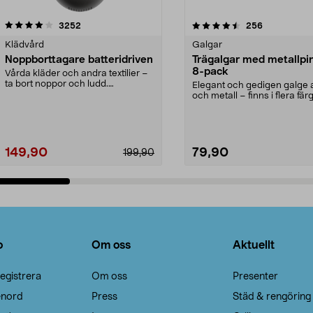
4.5av 5 stjärnor
recensioner
4.0av 5 stjärnor
recensioner
3252
256
Klädvård
Galgar
Noppborttagare batteridriven
Trägalgar med metallpi
8-pack
Vårda kläder och andra textilier –
ta bort noppor och ludd.
Elegant och gedigen galge a
Noppborttagaren fräs...
och metall – finns i flera färg
Galge med sv...
149,90
79,90
199,90
Lägg i varukorg
Lägg i varukorg
o
Om oss
Aktuellt
egistrera
Om oss
Presenter
enord
Press
Städ & rengöring