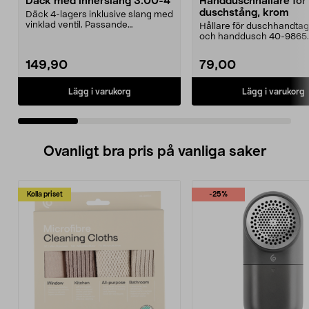
Däck med innerslang 3.00-4
Handduschhållare fö
duschstång, krom
Däck 4-lagers inklusive slang med
vinklad ventil. Passande
Hållare för duschhandtag t
luftgummihjul i dimen...
och handdusch 40-9865.
22 mm stång och ...
149,90
79,00
Lägg i varukorg
Lägg i varukorg
Ovanligt bra pris på vanliga saker
Kolla priset
-25%