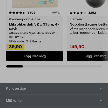
4.0av 5 stjärnor
recensioner
4.5av 5 stjärnor
recensio
3809
3252
(9,97/st)
Köksrengöring & disk
Klädvård
Mikrofiberduk 32 x 31 cm, 4-
Noppborttagare batter
pack
Vårda kläder och andra tex
ta bort noppor och ludd.
Aftonbladets "självklara favorit” i
Noppborttagaren fräs...
test av d...
Utförande:
Grå/beige
39,90
149,90
Lägg i varukorg
Lägg i varukorg
Sidfot
Kundservice
Mitt konto