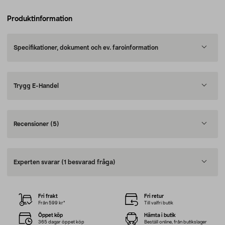
Produktinformation
Specifikationer, dokument och ev. faroinformation
Trygg E-Handel
Recensioner
(5)
Experten svarar
(1 besvarad fråga)
Fri frakt
Fri retur
Från 599 kr*
Till valfri butik
Öppet köp
Hämta i butik
365 dagar öppet köp
Beställ online, från butikslager