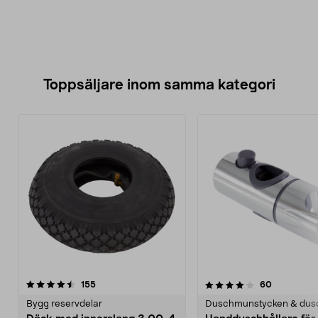
Toppsäljare inom samma kategori
4.0 av 5 stjärnor
recensioner
4.0 av 5 stjärnor
recensione
155
60
Bygg reservdelar
Duschmunstycken & dus