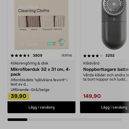
4.0av 5 stjärnor
recensioner
4.5av 5 stjärnor
recensio
3809
3252
(9,97/st)
Köksrengöring & disk
Klädvård
Mikrofiberduk 32 x 31 cm, 4-
Noppborttagare batter
pack
Vårda kläder och andra tex
ta bort noppor och ludd.
Aftonbladets "självklara favorit” i
Noppborttagaren fräs...
test av d...
Utförande:
Grå/beige
39,90
149,90
Lägg i varukorg
Lägg i varukorg