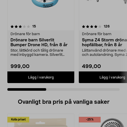
4.0 av 5 stjärnor
recensioner
3.5 av 5 stjärnor
recensione
15
126
Drönare för barn
Drönare för barn
Drönare barn Silverlit
Syma Z4 Storm dröna
Bumper Drone HD, från 8 år
hopfällbar, från 8 år
Stor, lättkörd och tålig drönare
Lättanvänd drönare med 
med inbyggd kamera. Silverlit
och autolandning. Syma 
Bumper Drone HD –...
– flyg även i m...
999,00
499,00
Lägg i varukorg
Lägg i varukorg
Ovanligt bra pris på vanliga saker
Kolla priset
-25%