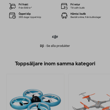
Fri frakt
Fri retur
Från 599 kr*
Till valfri butik
Öppet köp
Hämta i butik
365 dagar öppet köp
Beställ online, från butikslager
Dji
-
Se alla produkter
Toppsäljare inom samma kategori