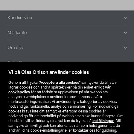
Sidfot
Kundservice
Mitt konto
Om oss
Aktuellt
Vi på Clas Ohlson använder cookies
Våra bolag
Genom att trycka
”Acceptera alla cookies”
samtycker du till att vi
lagrar cookies och andra spårtekniker på din enhet
enligt vår
Hitta butik
cookiepolicy
för att förbättra upplevelsen på vår webbplats,
analysera webbplatsens användning samt anpassa våra
marknadsföringsinsatser. Vi använder fyra kategorier av cookies:
nödvändiga, funktionella, analys och annonsering. För nödvändiga
SE
NO
FI
cookies krävs inte ditt samtycke eftersom dessa cookies är
nödvändiga för att innehållet på webbplatsen ska kunna fungera. Om
du istället vill skräddarsy dina val kan du trycka på
inställningar
. Ditt
samtycke är frivilligt och kan återkallas när som helst genom att du
ändrar i dina cookie-inställningar eller kontaktar oss för guidning.