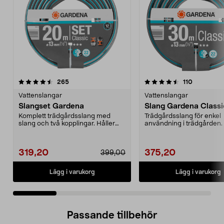
4.5 av 5 stjärnor
recensioner
4.5 av 5 stjärnor
recensione
265
110
Vattenslangar
Vattenslangar
Slangset Gardena
Slang Gardena Class
Komplett trädgårdsslang med
Trädgårdsslang för enkel
slang och två kopplingar. Håller
användning i trädgården. 
formen - inget vatt...
formen - inget vattenst...
319,20
375,20
399,00
Lägg i varukorg
Lägg i varukorg
Passande tillbehör