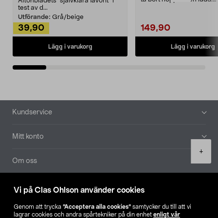
Aftonbladets "självklara favorit” i
Noppborttagaren fräs...
test av d...
Utförande:
Grå/beige
39,90
149,90
Lägg i varukorg
Lägg i varukorg
Sidfot
Kundservice
Mitt konto
Product
+
quantity
Om oss
Aktuellt
Vi på Clas Ohlson använder cookies
Genom att trycka
”Acceptera alla cookies”
samtycker du till att vi
Våra bolag
lagrar cookies och andra spårtekniker på din enhet
enligt vår