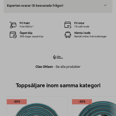
Experten svarar
(6 besvarade frågor)
Fri frakt
Fri retur
Från 599 kr*
Till valfri butik
Öppet köp
Hämta i butik
365 dagar öppet köp
Beställ online, från butikslager
Clas Ohlson
-
Se alla produkter
Toppsäljare inom samma kategori
-20%
-20%