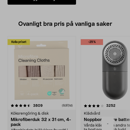
Ovanligt bra pris på vanliga saker
Kolla priset
-25%
4.0av 5 stjärnor
recensioner
4.5av 5 stjärnor
recensio
3809
3252
(9,97/st)
Köksrengöring & disk
Klädvård
Mikrofiberduk 32 x 31 cm, 4-
Noppborttagare batter
-
pack
Vårda kläder och andra tex
ta bort noppor och ludd.