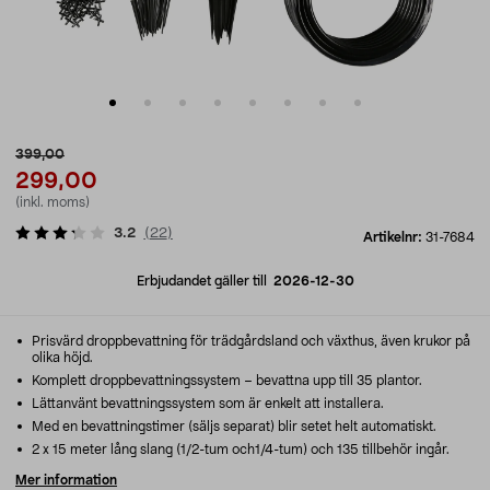
399,00
299,00
(inkl. moms)
3.2
(
22
)
Artikelnr:
31-7684
Erbjudandet gäller till
2026-12-30
Prisvärd droppbevattning för trädgårdsland och växthus, även krukor på
olika höjd.
Komplett droppbevattningssystem – bevattna upp till 35 plantor.
Lättanvänt bevattningssystem som är enkelt att installera.
Med en bevattningstimer (säljs separat) blir setet helt automatiskt.
2 x 15 meter lång slang (1/2-tum och1/4-tum) och 135 tillbehör ingår.
Mer information