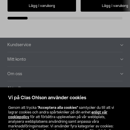
Lägg i varukorg
Lägg i varukorg
Sidfot
Kundservice
Mitt konto
Om oss
Aktuellt
Vi på Clas Ohlson använder cookies
Våra bolag
Genom att trycka
”Acceptera alla cookies”
samtycker du till att vi
lagrar cookies och andra spårtekniker på din enhet
enligt vår
Hitta butik
cookiepolicy
för att förbättra upplevelsen på vår webbplats,
analysera webbplatsens användning samt anpassa våra
marknadsföringsinsatser. Vi använder fyra kategorier av cookies: