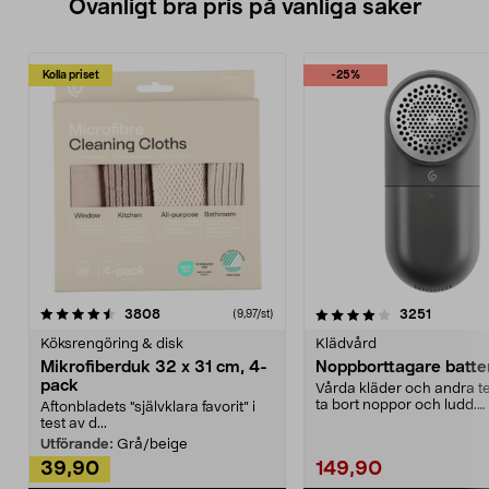
Ovanligt bra pris på vanliga saker
Kolla priset
-25%
4.0av 5 stjärnor
recensioner
4.5av 5 stjärnor
recensio
3808
3251
(9,97/st)
Köksrengöring & disk
Klädvård
Mikrofiberduk 32 x 31 cm, 4-
Noppborttagare batter
pack
Vårda kläder och andra tex
ta bort noppor och ludd.
Aftonbladets "självklara favorit” i
Noppborttagaren fräs...
test av d...
Utförande:
Grå/beige
39,90
149,90