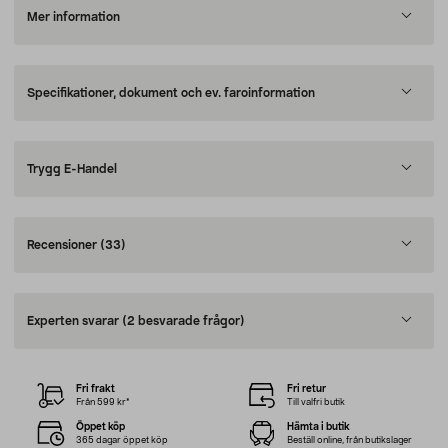
Mer information
Specifikationer, dokument och ev. faroinformation
Trygg E-Handel
Recensioner
(33)
Experten svarar
(2 besvarade frågor)
Fri frakt
Fri retur
Från 599 kr*
Till valfri butik
Öppet köp
Hämta i butik
365 dagar öppet köp
Beställ online, från butikslager