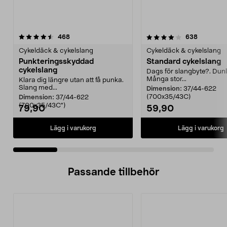
4.0 av 5 stjärnor
recensioner
4.0 av 5 stjärnor
recension
468
638
Cykeldäck & cykelslang
Cykeldäck & cykelslang
Punkteringsskyddad
Standard cykelslang
cykelslang
Dags för slangbyte?. Dunl
Många stor...
Klara dig längre utan att få punka.
Slang med...
Dimension:
37/44-622
(700x35/43C)
Dimension:
37/44-622
(700x35/43C")
79,90
59,90
Lägg i varukorg
Lägg i varukorg
Passande tillbehör