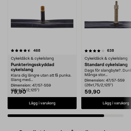
4.0av 5 stjärnor
recensioner
recension
468
638
Cykeldäck & cykelslang
Cykeldäck & cykelslang
Punkteringsskyddad
Standard cykelslang
cykelslang
Dags för slangbyte?. Dunl
Många stor...
Klara dig längre utan att få punka.
Slang med...
Dimension:
47/57-559
(26x1,75/2,125")
Dimension:
47/57-559
(26x1,75/2,125")
79,90
59,90
Lägg i varukorg
Lägg i varukorg