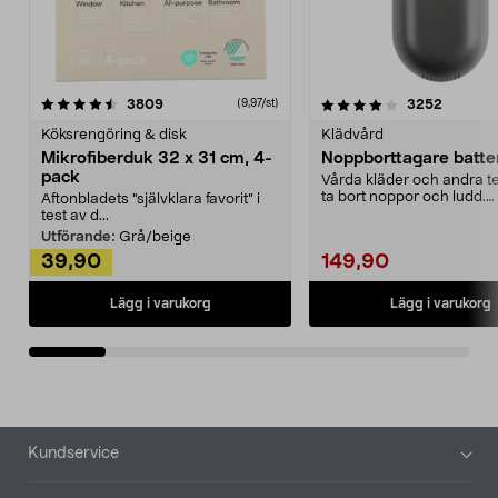
4.0av 5 stjärnor
recensioner
4.5av 5 stjärnor
recensio
3809
3252
(9,97/st)
Köksrengöring & disk
Klädvård
Mikrofiberduk 32 x 31 cm, 4-
Noppborttagare batter
pack
Vårda kläder och andra tex
ta bort noppor och ludd.
Aftonbladets "självklara favorit” i
Noppborttagaren fräs...
test av d...
Utförande:
Grå/beige
39,90
149,90
Lägg i varukorg
Lägg i varukorg
Sidfot
Kundservice