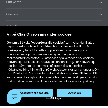
Mitt konto
Om oss
Aktuellt
Vi på Clas Ohlson använder cookies
Våra bolag
Genom att trycka
”Acceptera alla cookies”
samtycker du till att vi
lagrar cookies och andra spårtekniker på din enhet
enligt vår
Hitta butik
cookiepolicy
för att förbättra upplevelsen på vår webbplats,
analysera webbplatsens användning samt anpassa våra
marknadsföringsinsatser. Vi använder fyra kategorier av cookies:
nödvändiga, funktionella, analys och annonsering. För nödvändiga
SE
NO
FI
cookies krävs inte ditt samtycke eftersom dessa cookies är
nödvändiga för att innehållet på webbplatsen ska kunna fungera. Om
du istället vill skräddarsy dina val kan du trycka på
inställningar
. Ditt
samtycke är frivilligt och kan återkallas när som helst genom att du
ändrar i dina cookie-inställningar eller kontaktar oss för guidning.
Acceptera alla cookies
Avvisa alla
Köpvillkor
Privacy statement
Klubbvillkor
För företag
Inställningar
Ändra till priser exklusive moms