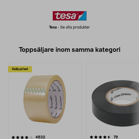
Tesa
-
Se alla produkter
Toppsäljare inom samma kategori
Kolla priset
4.5 av 5 stjärnor
recensioner
4.5 av 5 stjärnor
recensioner
4832
79