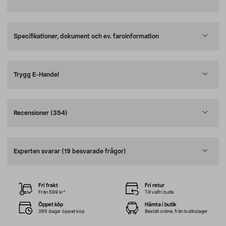
Specifikationer, dokument och ev. faroinformation
Trygg E-Handel
Recensioner
(354)
Experten svarar
(19 besvarade frågor)
Fri frakt
Fri retur
Från 599 kr*
Till valfri butik
Öppet köp
Hämta i butik
365 dagar öppet köp
Beställ online, från butikslager