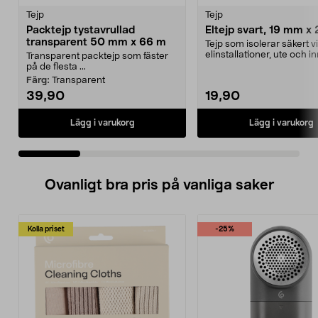
Tejp
Tejp
Packtejp tystavrullad
Eltejp svart, 19 mm x
transparent 50 mm x 66 m
Tejp som isolerar säkert v
elinstallationer, ute och in
Transparent packtejp som fäster
Klassisk eltejp för...
på de flesta ...
Färg:
Transparent
39,90
19,90
Lägg i varukorg
Lägg i varukorg
Ovanligt bra pris på vanliga saker
Kolla priset
-25%