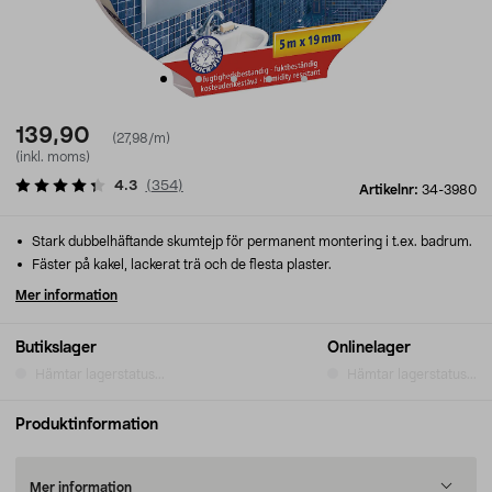
139,90
(27,98/m)
(inkl. moms)
4.3
(
354
)
Artikelnr:
34-3980
Stark dubbelhäftande skumtejp för permanent montering i t.ex. badrum.
Fäster på kakel, lackerat trä och de flesta plaster.
Mer information
Butikslager
Onlinelager
Hämtar lagerstatus...
Hämtar lagerstatus...
Produktinformation
Mer information