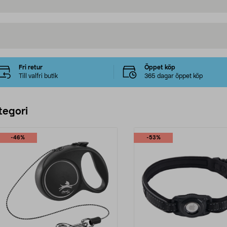
Fri retur
Öppet köp
Till valfri butik
365 dagar öppet köp
tegori
-46%
-53%