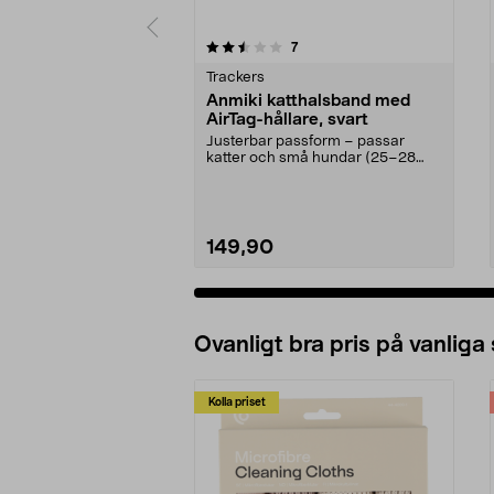
5 av 5 stjärnor
4.5 av 5 stjärnor
recensioner
7
Trackers
Anmiki katthalsband med
AirTag-hållare, svart
Justerbar passform – passar
katter och små hundar (25–28
cm). Spåra enkelt din k...
149,90
Ovanligt bra pris på vanliga
Kolla priset