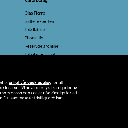
Våra bolag
Clas Fixare
Batteriexperten
Teknikdelar
PhoneLife
Reservdelaronline
Teknikmagasinet
enhet
enligt vår cookiepolicy
för att
insatser. Vi använder fyra kategorier av
tersom dessa cookies är nödvändiga för att
r
. Ditt samtycke är frivilligt och kan
itta butik