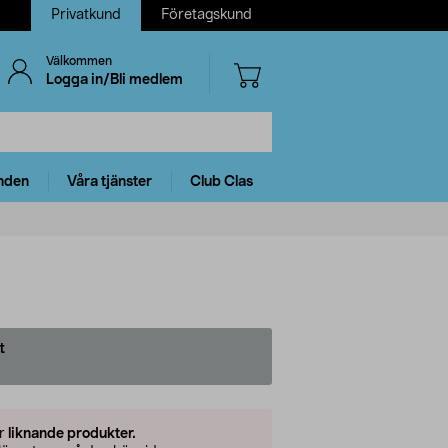
Privatkund
Företagskund
Välkommen
Logga in/Bli medlem
nden
Våra tjänster
Club Clas
t
er
liknande produkter.