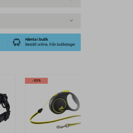
Hämta i butik
Beställ online, från butikslager
-33%
-53%