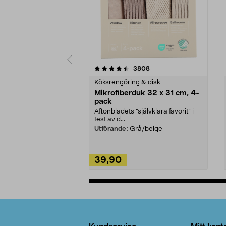
5av 5 stjärnor
4.0av 5 stjärnor
recensioner
3808
Köksrengöring & disk
Mikrofiberduk 32 x 31 cm, 4-
pack
Aftonbladets "självklara favorit” i
test av d...
Utförande:
Grå/beige
39,90
Lägg i varukorg
Sidfot