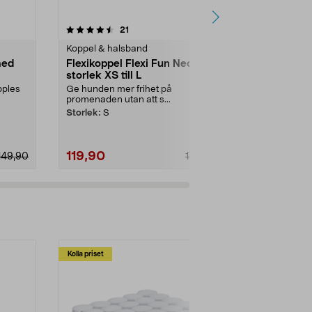
3.5 av 5 stjärnor
recensioner
4.0
21
1
Koppel & halsband
Trackers
med
Flexikoppel Flexi Fun Neon i
Anmiki hun
storlek XS till L
AirTag-håll
pples
Ge hunden mer frihet på
Spåra din hun
promenaden utan att s...
”Hitta”-nätv...
Storlek:
S
Storlek:
Medi
119,90
69,90
149,90
179,90
Kolla priset
Multibuy