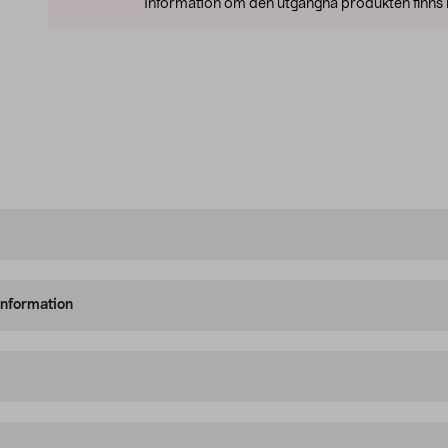
Information om den utgångna produkten finns l
information