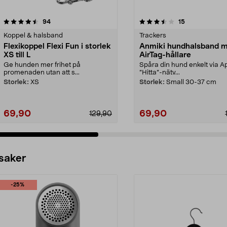
3.5 av 5 stjärnor
recensioner
4.5 av 5 stjärnor
recensioner
94
15
Koppel & halsband
Trackers
Flexikoppel Flexi Fun i storlek
Anmiki hundhalsband 
XS till L
AirTag-hållare
Ge hunden mer frihet på
Spåra din hund enkelt via A
promenaden utan att s...
”Hitta”-nätv...
Storlek:
XS
Storlek:
Small 30-37 cm
69,90
69,90
129,90
 saker
-25%