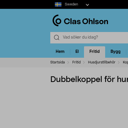
Select
Sweden
market
Hem
El
Fritid
Bygg
Startsida
Fritid
Husdjurstillbehör
Ko
Dubbelkoppel för hu