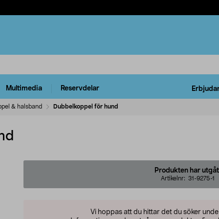
Multimedia
Reservdelar
Erbjuda
ppel & halsband
Dubbelkoppel för hund
nd
Produkten har utgåt
Artikelnr:
31-9275-1
Vi hoppas att du hittar det du söker und