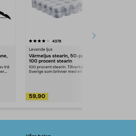
4.5av 5 stjärnor
recensioner
4.5
4378
2
Levande ljus
Rengöringsm
nne,
Värmeljus stearin, 50-pack,
Bikarbonat
100 procent stearin
Ett allsidigt 
städning och 
v trä
100 procent stearin. Tillverkade i
ute. Städa med
er.
Sverige som brinner med en
vacker och sotfri ...
59,90
49,90
Lägg i varukorg
Lägg