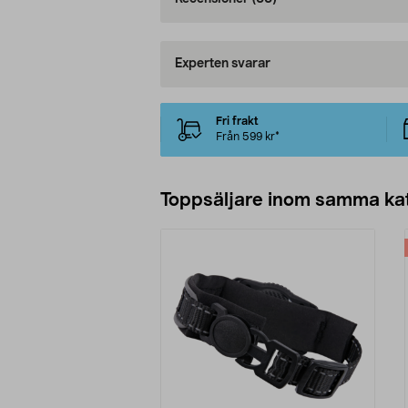
Experten svarar
Fri frakt
Från 599 kr*
Toppsäljare inom samma ka