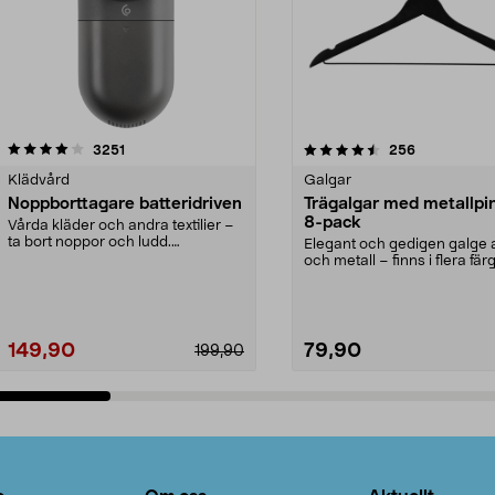
4.5av 5 stjärnor
recensioner
4.0av 5 stjärnor
recensioner
3251
256
Klädvård
Galgar
Noppborttagare batteridriven
Trägalgar med metallpi
8-pack
Vårda kläder och andra textilier –
ta bort noppor och ludd.
Elegant och gedigen galge a
Noppborttagaren fräs...
och metall – finns i flera färg
Galge med sv...
149,90
79,90
199,90
Lägg i varukorg
Lägg i varukorg