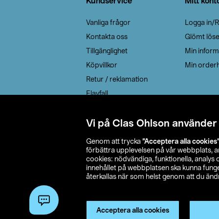
Kundservice
Mitt kont
Vanliga frågor
Logga in/R
Kontakta oss
Glömt lös
Tillgänglighet
Min inform
Köpvillkor
Min orderh
Retur / reklamation
Elavfall
Cookie policy
Leveransalternativ
Vi på Clas Ohlson använder
Genom att trycka
”Acceptera alla cookies
förbättra upplevelsen på vår webbplats, 
cookies: nödvändiga, funktionella, analys
innehållet på webbplatsen ska kunna funger
återkallas när som helst genom att du ändra
© 2026 Cla
Acceptera alla cookies