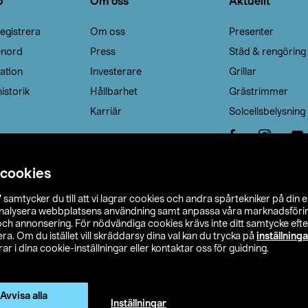
o
Om oss
Aktuellt
egistrera
Om oss
Presenter
enord
Press
Städ & rengöring
ation
Investerare
Grillar
istorik
Hållbarhet
Grästrimmer
Karriär
Solcellsbelysning
 cookies
”
samtycker du till att vi lagrar cookies och andra spårtekniker på din 
analysera webbplatsens användning samt anpassa våra marknadsförings
 och annonsering. För nödvändiga cookies krävs inte ditt samtycke ef
a. Om du istället vill skräddarsy dina val kan du trycka på
inställninga
r i dina cookie-inställningar eller kontaktar oss för guidning.
s Ohlson
Köpvillkor
Privacy statement
Klubbvillkor
H
Ändra till priser exklusive moms
Avvisa alla
Inställningar