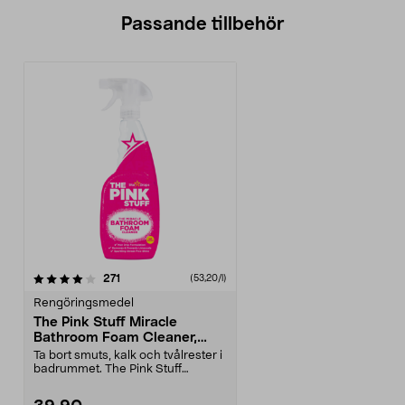
Passande tillbehör
recensioner
271
(53,20/l)
Rengöringsmedel
The Pink Stuff Miracle
Bathroom Foam Cleaner,
badrumsrengöring 750 ml
Ta bort smuts, kalk och tvålrester i
badrummet. The Pink Stuff
badrumsrengöring ...