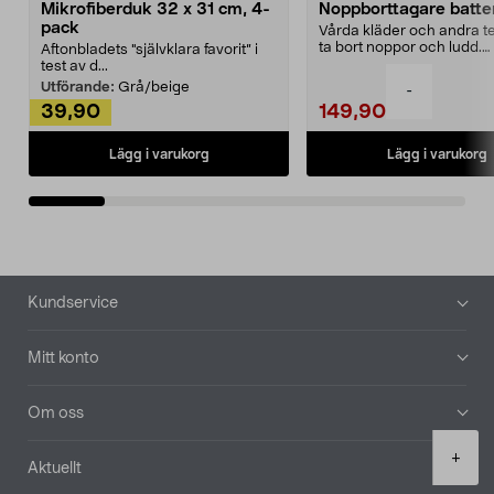
Mikrofiberduk 32 x 31 cm, 4-
Noppborttagare batter
pack
Vårda kläder och andra tex
ta bort noppor och ludd.
Aftonbladets "självklara favorit” i
Noppborttagaren fräs...
test av d...
Utförande:
Grå/beige
-
39,90
149,90
Lägg i varukorg
Lägg i varukorg
Sidfot
Kundservice
Mitt konto
Om oss
Product
+
Aktuellt
quantity