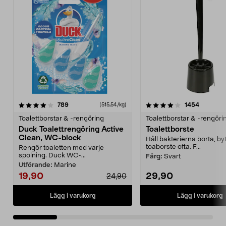
4.0 av 5 stjärnor
recensioner
4.0 av 5 stjärnor
recensio
789
1454
(515,54/kg)
Toalettborstar & -rengöring
Toalettborstar & -rengöri
Duck Toalettrengöring Active
Toalettborste
Clean, WC-block
Håll bakterierna borta, by
toaborste ofta. F...
Rengör toaletten med varje
spolning. Duck WC-...
Färg:
Svart
Utförande:
Marine
19,90
29,90
24,90
Lägg i varukorg
Lägg i varukorg