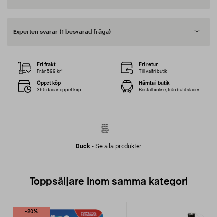
Experten svarar
(1 besvarad fråga)
Fri frakt
Fri retur
Från 599 kr*
Till valfri butik
Öppet köp
Hämta i butik
365 dagar öppet köp
Beställ online, från butikslager
Duck
-
Se alla produkter
Toppsäljare inom samma kategori
-20%