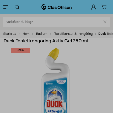
Startsida
Hem
Badrum
Toalettborstar & -rengöring
Duck Toal
Duck Toalettrengöring Aktiv Gel 750 ml
-20%