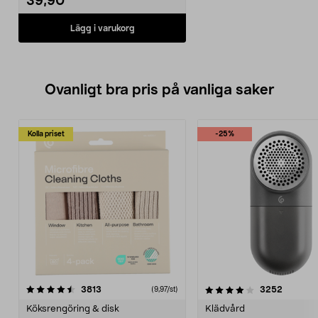
39,90
Lägg i varukorg
Ovanligt bra pris på vanliga saker
Kolla priset
-25%
4.0av 5 stjärnor
recensioner
4.5av 5 stjärnor
recensio
3813
3252
(9,97/st)
Köksrengöring & disk
Klädvård