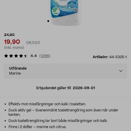
24,90
19,90
(26,53/l)
(inkl. moms)
4.4
(
1266
)
Artikelnr:
44-5325-1
Select
Utförande
variant
Marine
Erbjudandet gäller till
2026-09-01
Effektiv mot missfärgningar och kalk i toaletten.
Duck aktiv gel – Svanenmärkt toalettrengöring som även når under
kanten.
Duck toalettrengöring tar bort både missfärgningar och kalk.
Finns i 2 dofter – marine och citrus.