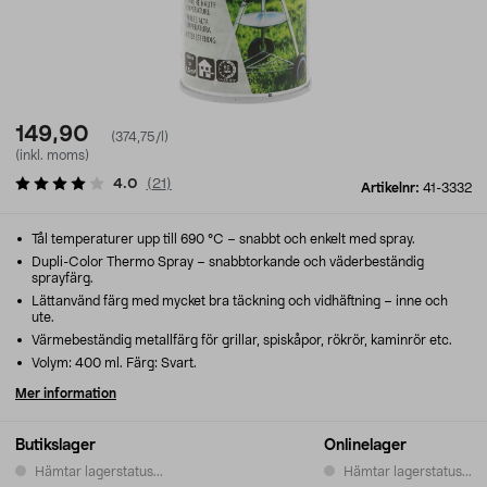
149,90
(374,75/l)
(inkl. moms)
4.0
(
21
)
Artikelnr:
41-3332
Tål temperaturer upp till 690 °C – snabbt och enkelt med spray.
Dupli-Color Thermo Spray – snabbtorkande och väderbeständig
sprayfärg.
Lättanvänd färg med mycket bra täckning och vidhäftning – inne och
ute.
Värmebeständig metallfärg för grillar, spiskåpor, rökrör, kaminrör etc.
Volym: 400 ml. Färg: Svart.
Mer information
Butikslager
Onlinelager
Hämtar lagerstatus...
Hämtar lagerstatus...