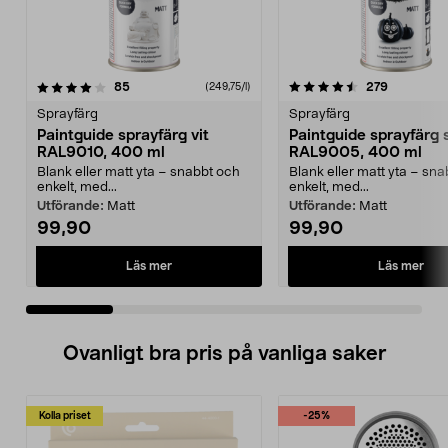
4.5 av 5 stjärnor
recensioner
4.5 av 5 stjärnor
recension
85
279
(249,75/l)
Sprayfärg
Sprayfärg
Paintguide sprayfärg vit
Paintguide sprayfärg 
RAL9010, 400 ml
RAL9005, 400 ml
Blank eller matt yta – snabbt och
Blank eller matt yta – sn
enkelt, med...
enkelt, med...
Utförande:
Matt
Utförande:
Matt
99,90
99,90
Läs mer
Läs mer
Ovanligt bra pris på vanliga saker
Kolla priset
-25%