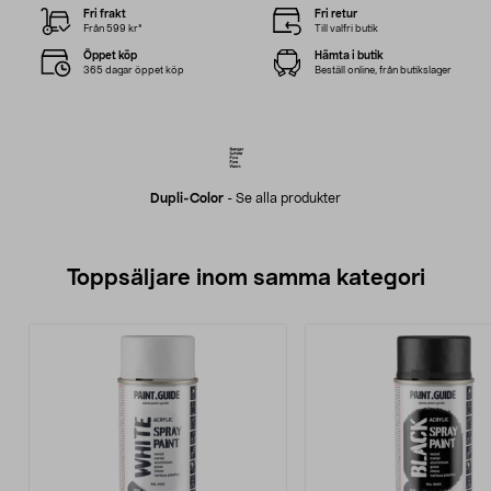
Fri frakt
Fri retur
Från 599 kr*
Till valfri butik
Öppet köp
Hämta i butik
365 dagar öppet köp
Beställ online, från butikslager
Dupli-Color
-
Se alla produkter
Toppsäljare inom samma kategori