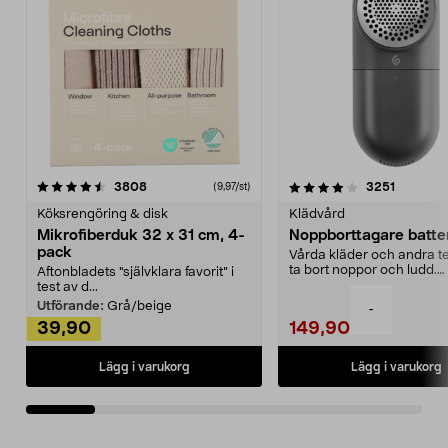
4.0av 5 stjärnor
recensioner
4.5av 5 stjärnor
recensio
3808
3251
(9,97/st)
Köksrengöring & disk
Klädvård
Mikrofiberduk 32 x 31 cm, 4-
Noppborttagare batter
pack
Vårda kläder och andra tex
ta bort noppor och ludd.
Aftonbladets "självklara favorit” i
Noppborttagaren fräs...
test av d...
Utförande:
Grå/beige
-
39,90
149,90
Lägg i varukorg
Lägg i varukorg