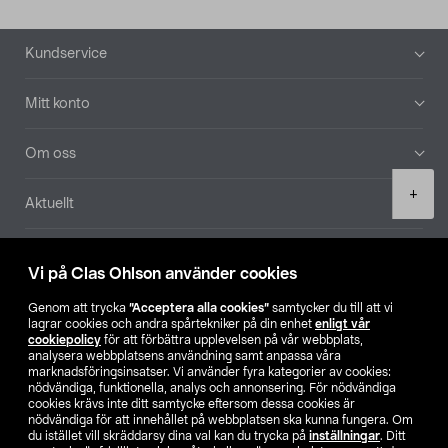
Sidfot
Kundservice
Mitt konto
Om oss
Product
+
Aktuellt
quantity
Våra bolag
Vi på Clas Ohlson använder cookies
Hitta butik
Genom att trycka
”Acceptera alla cookies”
samtycker du till att vi
lagrar cookies och andra spårtekniker på din enhet
enligt vår
cookiepolicy
för att förbättra upplevelsen på vår webbplats,
SE
NO
FI
analysera webbplatsens användning samt anpassa våra
marknadsföringsinsatser. Vi använder fyra kategorier av cookies:
nödvändiga, funktionella, analys och annonsering. För nödvändiga
cookies krävs inte ditt samtycke eftersom dessa cookies är
nödvändiga för att innehållet på webbplatsen ska kunna fungera. Om
du istället vill skräddarsy dina val kan du trycka på
inställningar
. Ditt