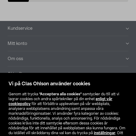
Sidfot
Kundservice
Mitt konto
Om oss
Aktuellt
Vi på Clas Ohlson använder cookies
Våra bolag
Genom att trycka
”Acceptera alla cookies”
samtycker du till att vi
lagrar cookies och andra spårtekniker på din enhet
enligt vår
Hitta butik
cookiepolicy
för att förbättra upplevelsen på vår webbplats,
analysera webbplatsens användning samt anpassa våra
marknadsföringsinsatser. Vi använder fyra kategorier av cookies:
nödvändiga, funktionella, analys och annonsering. För nödvändiga
SE
NO
FI
cookies krävs inte ditt samtycke eftersom dessa cookies är
nödvändiga för att innehållet på webbplatsen ska kunna fungera. Om
du istället vill skräddarsy dina val kan du trycka på
inställningar
. Ditt