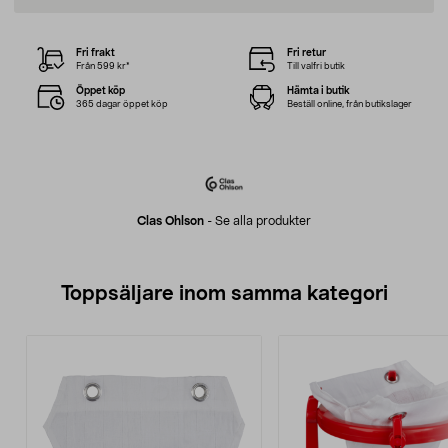
Fri frakt
Fri retur
Från 599 kr*
Till valfri butik
Öppet köp
Hämta i butik
365 dagar öppet köp
Beställ online, från butikslager
Clas Ohlson
-
Se alla produkter
Toppsäljare inom samma kategori