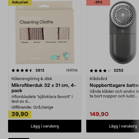
Kolla priset
-25%
4.0av 5 stjärnor
recensioner
4.5av 5 stjärnor
recensio
3813
3252
(9,97/st)
Köksrengöring & disk
Klädvård
Mikrofiberduk 32 x 31 cm, 4-
Noppborttagare batter
pack
Vårda kläder och andra tex
ta bort noppor och ludd.
Aftonbladets "självklara favorit” i
Noppborttagaren fräs...
test av d...
Utförande:
Grå/beige
39,90
149,90
Lägg i varukorg
Lägg i varukorg