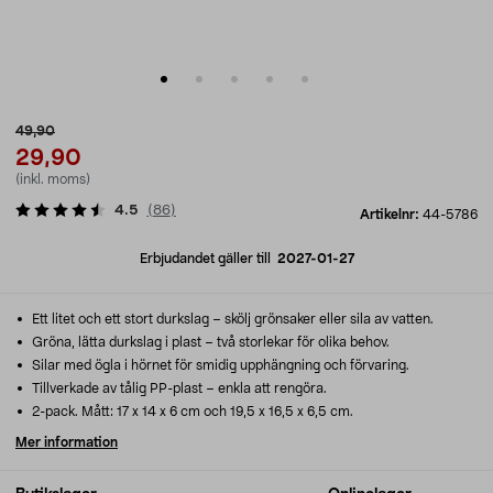
49,90
29,90
(inkl. moms)
4.5
(
86
)
Artikelnr:
44-5786
Erbjudandet gäller till
2027-01-27
Ett litet och ett stort durkslag – skölj grönsaker eller sila av vatten.
Gröna, lätta durkslag i plast – två storlekar för olika behov.
Silar med ögla i hörnet för smidig upphängning och förvaring.
Tillverkade av tålig PP-plast – enkla att rengöra.
2-pack. Mått: 17 x 14 x 6 cm och 19,5 x 16,5 x 6,5 cm.
Mer information