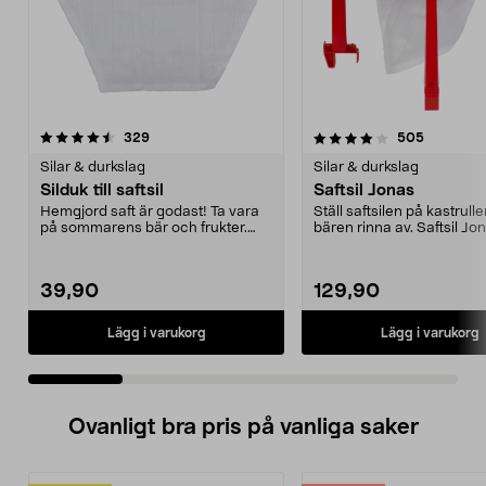
4.0 av 5 stjärnor
recensioner
4.5 av 5 stjärnor
recension
329
505
Silar & durkslag
Silar & durkslag
Silduk till saftsil
Saftsil Jonas
Hemgjord saft är godast! Ta vara
Ställ saftsilen på kastrulle
på sommarens bär och frukter.
bären rinna av. Saftsil Jo
Underlättar när d...
silställni...
39,90
129,90
Lägg i varukorg
Lägg i varukorg
Ovanligt bra pris på vanliga saker