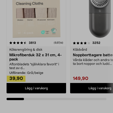
4.0av 5 stjärnor
recensioner
4.5av 5 stjärnor
recensio
3813
3252
(9,97/st)
Köksrengöring & disk
Klädvård
Mikrofiberduk 32 x 31 cm, 4-
Noppborttagare batter
pack
Vårda kläder och andra tex
ta bort noppor och ludd.
Aftonbladets "självklara favorit” i
Noppborttagaren fräs...
test av d...
Utförande:
Grå/beige
39,90
149,90
Lägg i varukorg
Lägg i varukorg