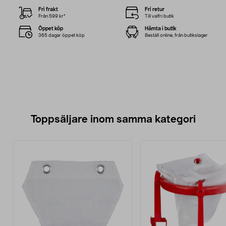
Fri frakt
Fri retur
Från 599 kr*
Till valfri butik
Öppet köp
Hämta i butik
365 dagar öppet köp
Beställ online, från butikslager
Toppsäljare inom samma kategori