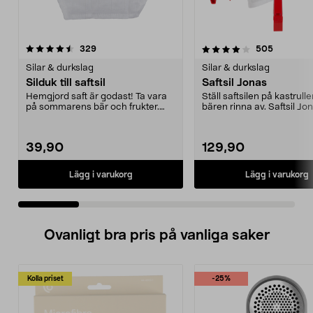
4.0 av 5 stjärnor
recensioner
4.5 av 5 stjärnor
recension
329
505
Silar & durkslag
Silar & durkslag
Silduk till saftsil
Saftsil Jonas
Hemgjord saft är godast! Ta vara
Ställ saftsilen på kastrulle
på sommarens bär och frukter.
bären rinna av. Saftsil Jo
Underlättar när d...
silställni...
39,90
129,90
Lägg i varukorg
Lägg i varukorg
Ovanligt bra pris på vanliga saker
Kolla priset
-25%