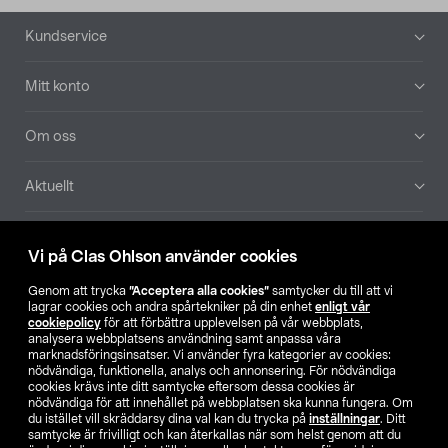
Sidfot
Kundservice
Mitt konto
Om oss
Aktuellt
Våra bolag
Vi på Clas Ohlson använder cookies
Hitta butik
Genom att trycka
”Acceptera alla cookies”
samtycker du till att vi
lagrar cookies och andra spårtekniker på din enhet
enligt vår
cookiepolicy
för att förbättra upplevelsen på vår webbplats,
SE
NO
FI
analysera webbplatsens användning samt anpassa våra
marknadsföringsinsatser. Vi använder fyra kategorier av cookies:
nödvändiga, funktionella, analys och annonsering. För nödvändiga
cookies krävs inte ditt samtycke eftersom dessa cookies är
nödvändiga för att innehållet på webbplatsen ska kunna fungera. Om
du istället vill skräddarsy dina val kan du trycka på
inställningar
. Ditt
samtycke är frivilligt och kan återkallas när som helst genom att du