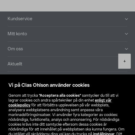
Sidfot
Kundservice
Mitt konto
Om oss
Product
+
Aktuellt
quantity
Våra bolag
Vi på Clas Ohlson använder cookies
Hitta butik
Genom att trycka
”Acceptera alla cookies”
samtycker du till att vi
lagrar cookies och andra spårtekniker på din enhet
enligt vår
cookiepolicy
för att förbättra upplevelsen på vår webbplats,
SE
NO
FI
analysera webbplatsens användning samt anpassa våra
marknadsföringsinsatser. Vi använder fyra kategorier av cookies:
nödvändiga, funktionella, analys och annonsering. För nödvändiga
cookies krävs inte ditt samtycke eftersom dessa cookies är
nödvändiga för att innehållet på webbplatsen ska kunna fungera. Om
du istället vill skräddarsy dina val kan du trycka på
inställningar
. Ditt