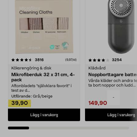
4.0av 5 stjärnor
recensioner
4.5av 5 stjärnor
recensio
3816
3254
(9,97/st)
Köksrengöring & disk
Klädvård
Mikrofiberduk 32 x 31 cm, 4-
Noppborttagare batter
pack
Vårda kläder och andra tex
ta bort noppor och ludd.
Aftonbladets "självklara favorit” i
Noppborttagaren fräs...
test av d...
Utförande:
Grå/beige
-
39,90
149,90
Lägg i varukorg
Lägg i varukorg