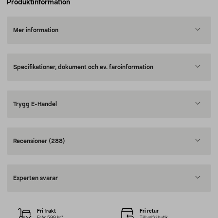
Produktinformation
Mer information
Specifikationer, dokument och ev. faroinformation
Trygg E-Handel
Recensioner
(288)
Experten svarar
Fri frakt
Fri retur
Från 599 kr*
Till valfri butik