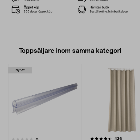
Öppet köp
Hämta i butik
365 dagar öppet köp
Beställ online, från butikslager
Toppsäljare inom samma kategori
Nyhet
4.5 av 5 stjärnor
4.0 av 5 stjärnor
recension
436
recensioner
0