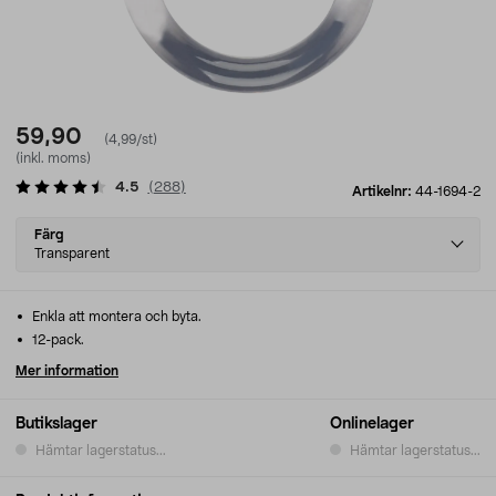
59,90
(4,99/st)
(inkl. moms)
4.5
(
288
)
Artikelnr:
44-1694-2
Select
Färg
variant
Transparent
Enkla att montera och byta.
12-pack.
Mer information
Butikslager
Onlinelager
Hämtar lagerstatus...
Hämtar lagerstatus...