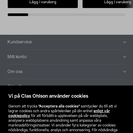
Lägg i varukorg
Lägg i varukorg
Sidfot
Kundservice
Mitt konto
Om oss
Aktuellt
Vi på Clas Ohlson använder cookies
Våra bolag
Genom att trycka
”Acceptera alla cookies”
samtycker du till att vi
lagrar cookies och andra spårtekniker på din enhet
enligt vår
Hitta butik
cookiepolicy
för att förbättra upplevelsen på vår webbplats,
analysera webbplatsens användning samt anpassa våra
marknadsföringsinsatser. Vi använder fyra kategorier av cookies:
nödvändiga, funktionella, analys och annonsering. För nödvändiga
SE
NO
FI