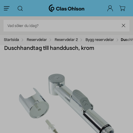
Startsida
Reservdelar
Reservdelar 2
Bygg reservdelar
Duschh
Duschhandtag till handdusch, krom