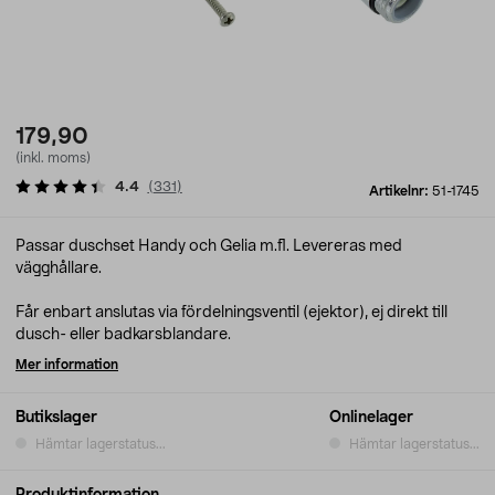
179,90
(inkl. moms)
4.4
(
331
)
Artikelnr:
51-1745
Passar duschset Handy och Gelia m.fl. Levereras med
vägghållare.
Får enbart anslutas via fördelningsventil (ejektor), ej direkt till
dusch- eller badkarsblandare.
Mer information
Butikslager
Onlinelager
Hämtar lagerstatus...
Hämtar lagerstatus...