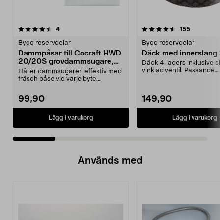
4.5 av 5 stjärnor
recensioner
5.0 av 5 stjärnor
recensione
4
155
Bygg reservdelar
Bygg reservdelar
Dammpåsar till Cocraft HWD
Däck med innerslang
20/20S grovdammsugare,
Däck 4-lagers inklusive 
5-pack
vinklad ventil. Passande
Håller dammsugaren effektiv med
luftgummihjul i dimen...
fräsch påse vid varje byte.
Dammsugarpåsar för C...
99,90
149,90
Lägg i varukorg
Lägg i varukorg
Används med