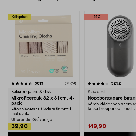
Kolla priset
-25%
4.0av 5 stjärnor
recensioner
4.5av 5 stjärnor
recensio
3813
3252
(9,97/st)
Köksrengöring & disk
Klädvård
Mikrofiberduk 32 x 31 cm, 4-
Noppborttagare batter
pack
Vårda kläder och andra tex
ta bort noppor och ludd.
Aftonbladets "självklara favorit” i
Noppborttagaren fräs...
test av d...
Utförande:
Grå/beige
39,90
149,90