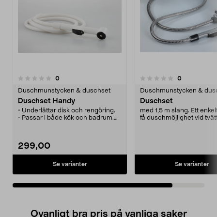
recensioner
recensioner
0
0
0.0 av 5 stjärnor
Duschmunstycken & duschset
Duschmunstycken & dus
Duschset Handy
Duschset
• Underlättar disk och rengöring.
med 1,5 m slang. Ett enkelt
• Passar i både kök och badrum.
få duschmöjlighet vid tvätt
• Enkel montering med
medföljande verktyg.
299,00
Se varianter
Se varianter
Ovanligt bra pris på vanliga saker