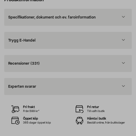
Produktinformation
Specifikationer, dokument och ev. faroinformation
Trygg E-Handel
Recensioner
(331)
Experten svarar
Fri frakt
Fri retur
Från 599 kr*
Till valfri butik
Öppet köp
Hämta i butik
365 dagar öppet köp
Beställ online, från butikslager