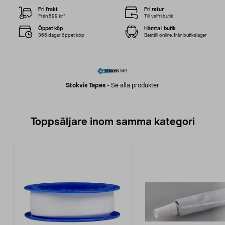
Fri frakt
Fri retur
Från 599 kr*
Till valfri butik
Öppet köp
Hämta i butik
365 dagar öppet köp
Beställ online, från butikslager
Stokvis Tapes
-
Se alla produkter
Toppsäljare inom samma kategori