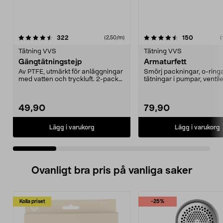
4.5 av 5 stjärnor
recensioner
4.0 av 5 stjärnor
recension
322
150
(2,50/m)
(
Tätning VVS
Tätning VVS
Gängtätningstejp
Armaturfett
Av PTFE, utmärkt för anläggningar
Smörj packningar, o-ringa
med vatten och tryckluft. 2-pack
tätningar i pumpar, ventile
med 10 meter/...
armaturer m.m. Livsmed..
49,90
79,90
Lägg i varukorg
Lägg i varukorg
Ovanligt bra pris på vanliga saker
Kolla priset
-25%