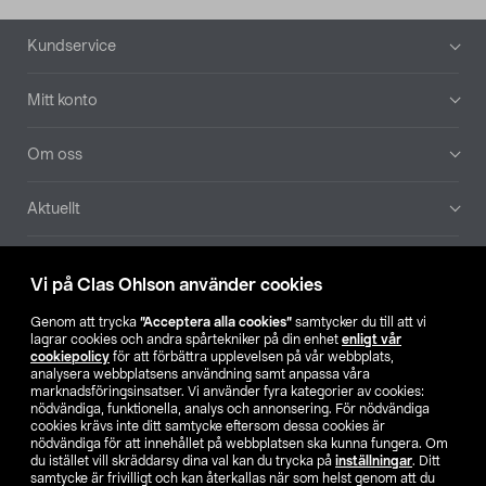
Sidfot
Kundservice
Mitt konto
Om oss
Aktuellt
Våra bolag
Vi på Clas Ohlson använder cookies
Hitta butik
Genom att trycka
”Acceptera alla cookies”
samtycker du till att vi
lagrar cookies och andra spårtekniker på din enhet
enligt vår
cookiepolicy
för att förbättra upplevelsen på vår webbplats,
SE
NO
FI
analysera webbplatsens användning samt anpassa våra
marknadsföringsinsatser. Vi använder fyra kategorier av cookies:
nödvändiga, funktionella, analys och annonsering. För nödvändiga
cookies krävs inte ditt samtycke eftersom dessa cookies är
nödvändiga för att innehållet på webbplatsen ska kunna fungera. Om
du istället vill skräddarsy dina val kan du trycka på
inställningar
. Ditt
samtycke är frivilligt och kan återkallas när som helst genom att du