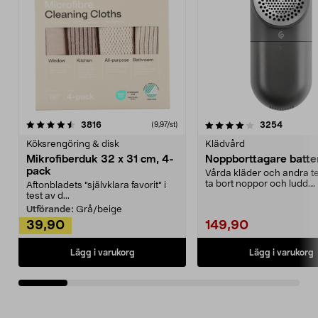
4.0av 5 stjärnor
recensioner
4.5av 5 stjärnor
recensio
3816
3254
(9,97/st)
Köksrengöring & disk
Klädvård
Mikrofiberduk 32 x 31 cm, 4-
Noppborttagare batter
pack
Vårda kläder och andra tex
ta bort noppor och ludd.
Aftonbladets "självklara favorit” i
Noppborttagaren fräs...
test av d...
Utförande:
Grå/beige
39,90
149,90
Lägg i varukorg
Lägg i varukorg