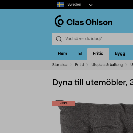
Select
Sweden
market
Hem
El
Fritid
Bygg
Startsida
Fritid
Uteplats & balkong
U
Dyna till utemöbler,
-29%