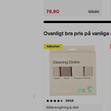
79,90
129,90
Ovanligt bra pris på vanliga
Kolla priset
5av 5 stjärnor
4.0av 5 stjärnor
recensioner
3808
Köksrengöring & disk