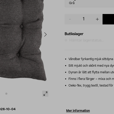
variant
Grå
Product
quantity
Butikslager
Hämtar lagerstatus...
Vändbar fyrkantig mjuk sittdyna f
Sitt mjukt och skönt med nya d
Dynan är lätt att flytta mellan ute
Finns i flera färger – mixa och 
Oeko-Tex, trygg textil, testad fö
026-10-04
Mer information