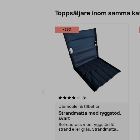
Toppsäljare inom samma ka
-38%
0 av 5 stjärnor
4.5 av 5 stjärnor
recensioner
31
Utemöbler & tillbehör
Strandmatta med ryggstöd,
svart
Solmadrass med ryggstöd för
strand eller gräs. Strandmatta
med ryggstöd – hopfäl...