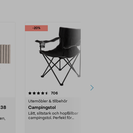
-20%
-19%
4.5 av 5 stjärnor
recensioner
4.5
706
5
Utemöbler & tillbehör
Utemöbler & t
 38
Campingstol
Förvarings
Keter City 
Lätt, slitstark och hopfällbar
campingstol. Perfekt för
en,
Tålig trädgård
campinglivet, husbilen e...
balkong eller 
Box förvarings