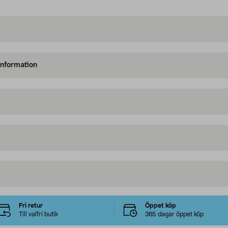
information
Fri retur
Öppet köp
Till valfri butik
365 dagar öppet köp