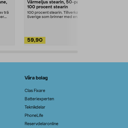
nne,
Värmeljus stearin, 50-pack,
Bikarbonat
100 procent stearin
Ett allsidigt 
städning och 
v trä
100 procent stearin. Tillverkade i
ute. Städa med
er.
Sverige som brinner med en
vacker och sotfri ...
59,90
49,90
Lägg i varukorg
Lägg
Våra bolag
Clas Fixare
Batteriexperten
Teknikdelar
PhoneLife
Reservdelaronline