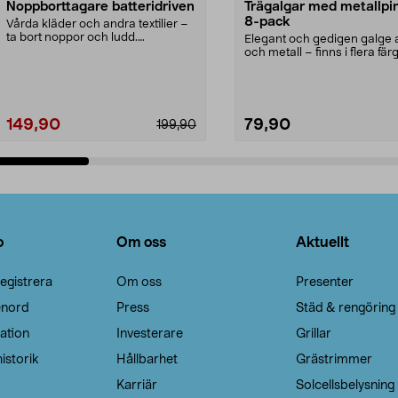
Noppborttagare batteridriven
Trägalgar med metallpi
8-pack
Vårda kläder och andra textilier –
ta bort noppor och ludd.
Elegant och gedigen galge a
Noppborttagaren fräs...
och metall – finns i flera färg
Galge med sv...
149,90
79,90
199,90
Lägg i varukorg
Lägg i varukorg
o
Om oss
Aktuellt
egistrera
Om oss
Presenter
enord
Press
Städ & rengöring
ation
Investerare
Grillar
istorik
Hållbarhet
Grästrimmer
Karriär
Solcellsbelysning