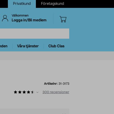
Privatkund
Företagskund
Välkommen
Logga in/Bli medlem
nden
Våra tjänster
Club Clas
Artikelnr:
31-3173
300
recensioner