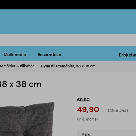
Multimedia
Reservdelar
Erbjuda
temöbler & tillbehör
Dyna till utemöbler, 38 x 38 cm
 38 x 38 cm
69,90
49,90
(49,90/st)
(inkl. moms)
Select
Färg