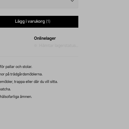
Lägg i varukorg
(1)
Onlinelager
Hämtar lagerstatus...
ör pallar och stolar.
ynor på trädgårdsmöblerna.
möbler, trappa eller där du vill sitta.
matcha.
r hälsofarliga ämnen.