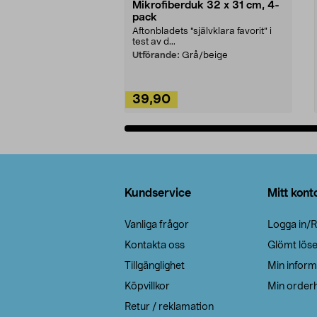
Mikrofiberduk 32 x 31 cm, 4-
pack
Aftonbladets "självklara favorit” i
test av d...
Utförande:
Grå/beige
39,90
Lägg i varukorg
Sidfot
Kundservice
Mitt kont
Vanliga frågor
Logga in/R
Kontakta oss
Glömt lös
Tillgänglighet
Min inform
Köpvillkor
Min orderh
Retur / reklamation