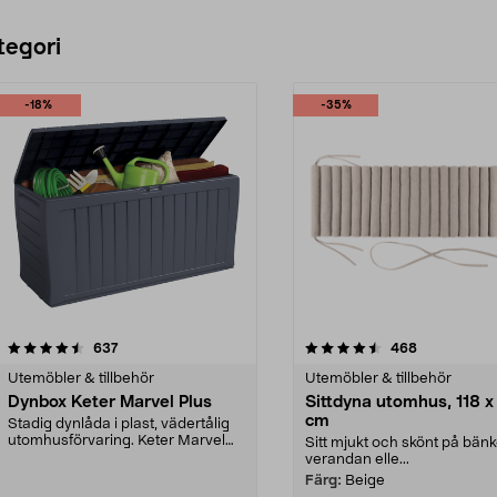
tegori
-18%
-35%
4.5 av 5 stjärnor
recensioner
4.5 av 5 stjärnor
recensioner
637
468
Utemöbler & tillbehör
Utemöbler & tillbehör
Dynbox Keter Marvel Plus
Sittdyna utomhus, 118 x
cm
Stadig dynlåda i plast, vädertålig
utomhusförvaring. Keter Marvel
Sitt mjukt och skönt på bänk
Plus dynbox me...
verandan elle...
Färg:
Beige