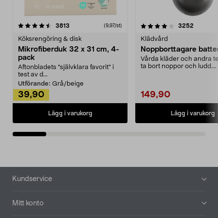
4.0av 5 stjärnor
recensioner
4.5av 5 stjärnor
recensio
3813
3252
(9,97/st)
Köksrengöring & disk
Klädvård
Mikrofiberduk 32 x 31 cm, 4-
Noppborttagare batter
pack
Vårda kläder och andra tex
ta bort noppor och ludd.
Aftonbladets "självklara favorit” i
Noppborttagaren fräs...
test av d...
Utförande:
Grå/beige
39,90
149,90
Lägg i varukorg
Lägg i varukorg
Sidfot
Kundservice
Mitt konto