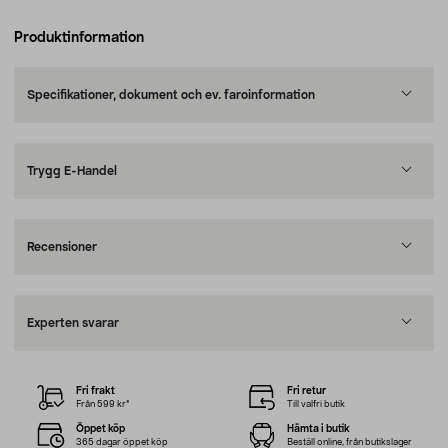
Produktinformation
Specifikationer, dokument och ev. faroinformation
Trygg E-Handel
Recensioner
Experten svarar
Fri frakt
Fri retur
Från 599 kr*
Till valfri butik
Öppet köp
Hämta i butik
365 dagar öppet köp
Beställ online, från butikslager