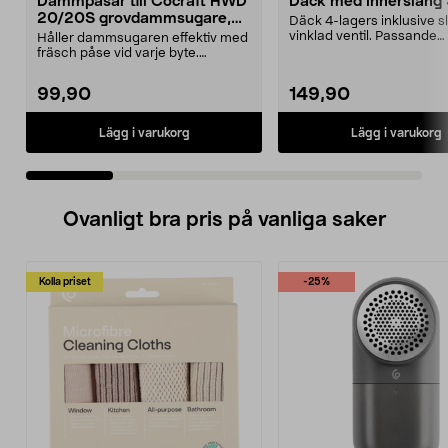
Dammpåsar till Cocraft HWD
Däck med innerslang
20/20S grovdammsugare,
Däck 4-lagers inklusive 
5-pack
vinklad ventil. Passande
Håller dammsugaren effektiv med
luftgummihjul i dimen...
fräsch påse vid varje byte.
Dammsugarpåsar för C...
99,90
149,90
Lägg i varukorg
Lägg i varukorg
Ovanligt bra pris på vanliga saker
Kolla priset
-25%